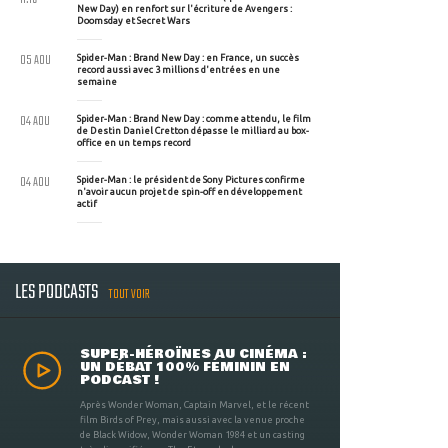
New Day) en renfort sur l'écriture de Avengers :
Doomsday et Secret Wars
05 AOU
Spider-Man : Brand New Day : en France, un succès
record aussi avec 3 millions d'entrées en une
semaine
04 AOU
Spider-Man : Brand New Day : comme attendu, le film
de Destin Daniel Cretton dépasse le milliard au box-
office en un temps record
04 AOU
Spider-Man : le président de Sony Pictures confirme
n'avoir aucun projet de spin-off en développement
actif
LES PODCASTS
TOUT VOIR
SUPER-HÉROÏNES AU CINÉMA :
UN DÉBAT 100% FÉMININ EN
PODCAST !
Après Wonder Woman, Captain Marvel, et le récent
film Birds of Prey, mais aussi avec la venue proche
de Black Widow, Wonder Woman 1984 et un casting