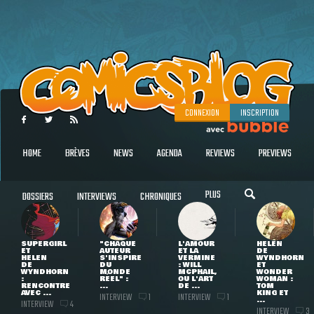
CONNEXION
INSCRIPTION
HOME
BRÈVES
NEWS
AGENDA
REVIEWS
PREVIEWS
PLUS
DOSSIERS
INTERVIEWS
CHRONIQUES
SUPERGIRL
"CHAQUE
L'AMOUR
HELEN
ET
AUTEUR
ET LA
DE
HELEN
S'INSPIRE
VERMINE
WYNDHORN
DE
DU
: WILL
ET
WYNDHORN
MONDE
MCPHAIL,
WONDER
:
RÉEL" :
OU L'ART
WOMAN :
RENCONTRE
...
DE ...
TOM
AVEC ...
KING ET
INTERVIEW
INTERVIEW
1
1
...
INTERVIEW
4
INTERVIEW
3