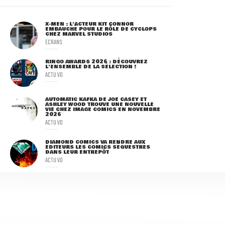
X-MEN : L'ACTEUR KIT CONNOR
EMBAUCHÉ POUR LE RÔLE DE CYCLOPS
CHEZ MARVEL STUDIOS
ECRANS
RINGO AWARDS 2026 : DÉCOUVREZ
L'ENSEMBLE DE LA SÉLECTION !
ACTU VO
AUTOMATIC KAFKA DE JOE CASEY ET
ASHLEY WOOD TROUVE UNE NOUVELLE
VIE CHEZ IMAGE COMICS EN NOVEMBRE
2026
ACTU VO
DIAMOND COMICS VA RENDRE AUX
ÉDITEURS LES COMICS SÉQUESTRÉS
DANS LEUR ENTREPÔT
ACTU VO