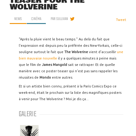
TEASER POUR THE
WOLVERINE
NEWS
CINÉMA
PAR
SULLIVAN
Tweet
"Après la pluie vient le beau temps." Au delà du fait que
l'expression est depuis peu la préférée des New-Yorkais, celle-ci
souligne surtout le fait que
The Wolverine
vient d'accueillir
une
bien mauvaise nouvelle
il y a quelques minutes à peine mais
que le film de
James Mangold
sait se rattraper. Et de quelle
manière avec ce poster teaser qui n'est pas sans rappeler les
réussites de
Mondo
entre autres.
Et si un artiste bien connu, présent à la Paris Comics Expo ce
week-end, était le prochain sur la liste des magnifiques posters
à venir pour The Wolverine ? Moi je dis ça...
GALERIE