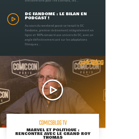
très diversifié pour The Eternals, les ...
DC FANDOME : LE BILAN EN
PODCAST !
Au cours du weekend passé se tenait le DC
Fandome, premier évènement intégralement en
ligne et 100% consacré aux univers de DC, avec un
angle définitivement axé sur les adaptations
filmiques ...
COMICSBLOG TV
MARVEL ET POLITIQUE :
RENCONTRE AVEC LE GRAND ROY
THOMAS