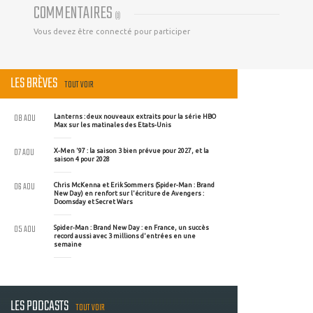
COMMENTAIRES
(
0
)
Vous devez être connecté pour participer
LES BRÈVES
TOUT VOIR
08 AOU
Lanterns : deux nouveaux extraits pour la série HBO
Max sur les matinales des Etats-Unis
07 AOU
X-Men '97 : la saison 3 bien prévue pour 2027, et la
saison 4 pour 2028
06 AOU
Chris McKenna et Erik Sommers (Spider-Man : Brand
New Day) en renfort sur l'écriture de Avengers :
Doomsday et Secret Wars
05 AOU
Spider-Man : Brand New Day : en France, un succès
record aussi avec 3 millions d'entrées en une
semaine
LES PODCASTS
TOUT VOIR