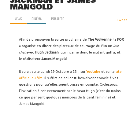
JACKMAN ET JAMES
MANGOLD
NEWS
CINÉMA
PAR
ALFRO
Tweet
Afin de promouvoir la sortie prochaine de
The Wolverine
, la
FOX
a organisé en direct des plateaux de tournage du film un
live
chat
avec
Hugh Jackman
, qui incarne donc le mutant griffu, et
le réalisateur
James Mangold
.
Il aura lieu le Lundi 29 Octobre à 22h, sur
Youtube
et sur le
site
officiel du film
. Il suffira de coller #TheWolverineMovie à vos
questions pour qu'elles soient prises en compte. Ci-dessous,
l'invitation à cet événement par le beau Hugh (c'est du moins
ce que pensent quelques membres de la gent féminine) et
James Mangold.