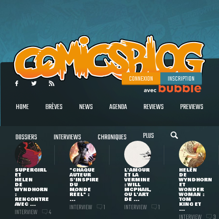
CONNEXION
INSCRIPTION
HOME
BRÈVES
NEWS
AGENDA
REVIEWS
PREVIEWS
PLUS
DOSSIERS
INTERVIEWS
CHRONIQUES
SUPERGIRL
"CHAQUE
L'AMOUR
HELEN
ET
AUTEUR
ET LA
DE
HELEN
S'INSPIRE
VERMINE
WYNDHORN
DE
DU
: WILL
ET
WYNDHORN
MONDE
MCPHAIL,
WONDER
:
RÉEL" :
OU L'ART
WOMAN :
RENCONTRE
...
DE ...
TOM
AVEC ...
KING ET
INTERVIEW
INTERVIEW
1
1
...
INTERVIEW
4
INTERVIEW
3