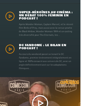
SUPER-HÉROÏNES AU CINÉMA :
UN DÉBAT 100% FÉMININ EN
PODCAST !
Après Wonder Woman, Captain Marvel, et le récent
film Birds of Prey, mais aussi avec la venue proche
de Black Widow, Wonder Woman 1984 et un casting
très diversifié pour The Eternals, les ...
DC FANDOME : LE BILAN EN
PODCAST !
Au cours du weekend passé se tenait le DC
Fandome, premier évènement intégralement en
ligne et 100% consacré aux univers de DC, avec un
angle définitivement axé sur les adaptations
filmiques ...