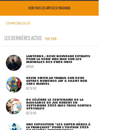
VOIR TOUS LES ARTICLES TRASHBAG
COMICSBLOG.fr
LES DERNIÈRES ACTUS
TOUT VOIR
LANTERNS : DEUX NOUVEAUX EXTRAITS
POUR LA SÉRIE HBO MAX SUR LES
MATINALES DES ETATS-UNIS
BRÈVE
KEVIN SMITH AU TRAVAIL SUR DEUX
AUTRES NUMÉROS JAY & SILENT BOB
CHEZ MARVEL
ACTU VO
DC CÉLÈBRE LE CENTENAIRE DE LA
NAISSANCE DE JOE KUBERT EN
SEPTEMBRE 2026 AVEC TROIS SORTIES
SPÉCIALES
ACTU VO
UNE EXPOSITION "LES SUPER-HÉROS À
LA FRANÇAISE" POUR L'ÉDITION 2026