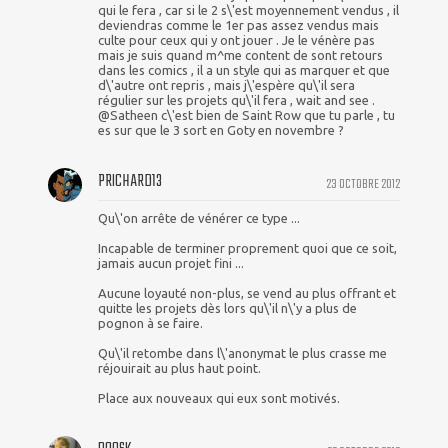
qui le fera , car si le 2 s\'est moyennement vendus , il
deviendras comme le 1er pas assez vendus mais
culte pour ceux qui y ont jouer . Je le vénère pas
mais je suis quand m^me content de sont retours
dans les comics , il a un style qui as marquer et que
d\'autre ont repris , mais j\'espère qu\'il sera
régulier sur les projets qu\'il fera , wait and see .
@Satheen c\'est bien de Saint Row que tu parle , tu
es sur que le 3 sort en Goty en novembre ?
PRICHARD13
23 OCTOBRE 2012
Qu\'on arrête de vénérer ce type ...
Incapable de terminer proprement quoi que ce soit,
jamais aucun projet fini ...
Aucune loyauté non-plus, se vend au plus offrant et
quitte les projets dès lors qu\'il n\'y a plus de
pognon à se faire.
Qu\'il retombe dans l\'anonymat le plus crasse me
réjouirait au plus haut point.
Place aux nouveaux qui eux sont motivés.