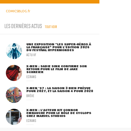
COMICSBLOG.fr
LES DERNIÈRES ACTUS
TOUT VOIR
UNE EXPOSITION "LES SUPER-HÉROS À
LA FRANÇAISE" POUR L'ÉDITION 2026
DU FESTIVAL HYPERMONDES
ACTU VF
X-MEN : SADIE SINK CONFIRME SON
RETOUR POUR LE FILM DE JAKE
SCHREIER
ECRANS
X-MEN '97 : LA SAISON 3 BIEN PRÉVUE
POUR 2027, ET LA SAISON 4 POUR 2028
BRÈVE
X-MEN : L'ACTEUR KIT CONNOR
EMBAUCHÉ POUR LE RÔLE DE CYCLOPS
CHEZ MARVEL STUDIOS
ECRANS