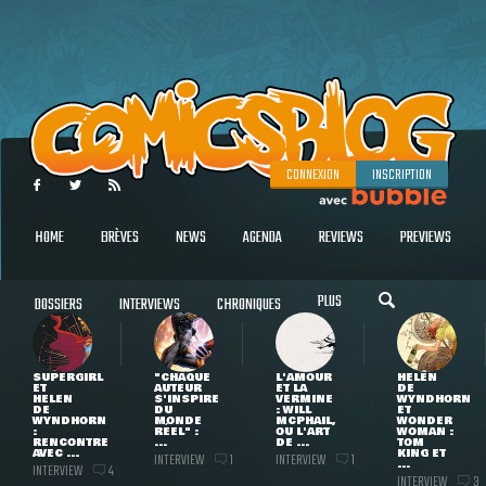
CONNEXION
INSCRIPTION
HOME
BRÈVES
NEWS
AGENDA
REVIEWS
PREVIEWS
PLUS
DOSSIERS
INTERVIEWS
CHRONIQUES
SUPERGIRL
"CHAQUE
L'AMOUR
HELEN
ET
AUTEUR
ET LA
DE
HELEN
S'INSPIRE
VERMINE
WYNDHORN
DE
DU
: WILL
ET
WYNDHORN
MONDE
MCPHAIL,
WONDER
:
RÉEL" :
OU L'ART
WOMAN :
RENCONTRE
...
DE ...
TOM
AVEC ...
KING ET
INTERVIEW
INTERVIEW
1
1
...
INTERVIEW
4
INTERVIEW
3