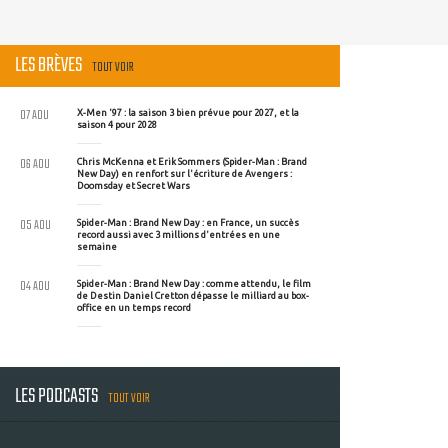
LES BRÈVES
TOUT VOIR
07 AOU
X-Men '97 : la saison 3 bien prévue pour 2027, et la
saison 4 pour 2028
06 AOU
Chris McKenna et Erik Sommers (Spider-Man : Brand
New Day) en renfort sur l'écriture de Avengers :
Doomsday et Secret Wars
05 AOU
Spider-Man : Brand New Day : en France, un succès
record aussi avec 3 millions d'entrées en une
semaine
04 AOU
Spider-Man : Brand New Day : comme attendu, le film
de Destin Daniel Cretton dépasse le milliard au box-
office en un temps record
LES PODCASTS
TOUT VOIR