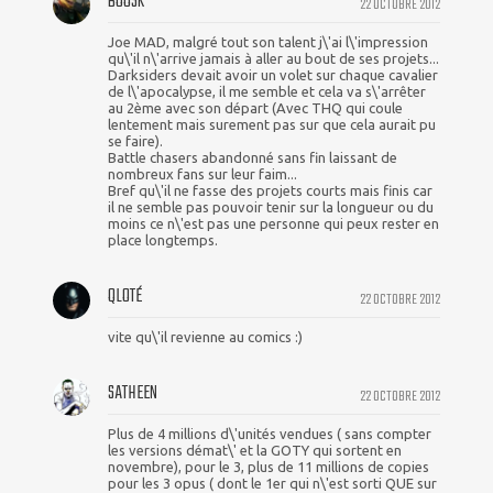
BOOSK
22 OCTOBRE 2012
Joe MAD, malgré tout son talent j\'ai l\'impression
qu\'il n\'arrive jamais à aller au bout de ses projets...
Darksiders devait avoir un volet sur chaque cavalier
de l\'apocalypse, il me semble et cela va s\'arrêter
au 2ème avec son départ (Avec THQ qui coule
lentement mais surement pas sur que cela aurait pu
se faire).
Battle chasers abandonné sans fin laissant de
nombreux fans sur leur faim...
Bref qu\'il ne fasse des projets courts mais finis car
il ne semble pas pouvoir tenir sur la longueur ou du
moins ce n\'est pas une personne qui peux rester en
place longtemps.
QLOTÉ
22 OCTOBRE 2012
vite qu\'il revienne au comics :)
SATHEEN
22 OCTOBRE 2012
Plus de 4 millions d\'unités vendues ( sans compter
les versions démat\' et la GOTY qui sortent en
novembre), pour le 3, plus de 11 millions de copies
pour les 3 opus ( dont le 1er qui n\'est sorti QUE sur