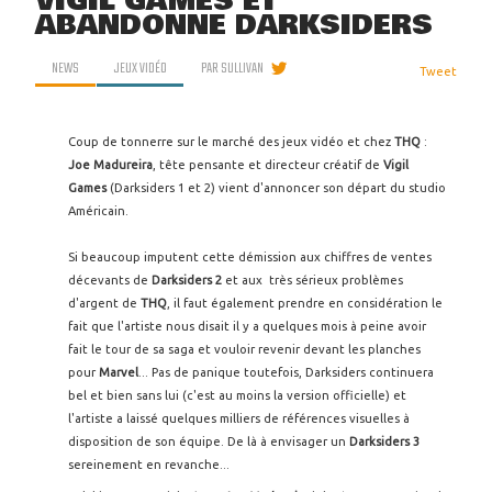
VIGIL GAMES ET
ABANDONNE DARKSIDERS
NEWS
JEUX VIDÉO
PAR
SULLIVAN
Tweet
Coup de tonnerre sur le marché des jeux vidéo et chez
THQ
:
Joe Madureira
, tête pensante et directeur créatif de
Vigil
Games
(Darksiders 1 et 2) vient d'annoncer son départ du studio
Américain.
Si beaucoup imputent cette démission aux chiffres de ventes
décevants de
Darksiders 2
et aux très sérieux problèmes
d'argent de
THQ
, il faut également prendre en considération le
fait que l'artiste nous disait il y a quelques mois à peine avoir
fait le tour de sa saga et vouloir revenir devant les planches
pour
Marvel
... Pas de panique toutefois, Darksiders continuera
bel et bien sans lui (c'est au moins la version officielle) et
l'artiste a laissé quelques milliers de références visuelles à
disposition de son équipe. De là à envisager un
Darksiders 3
sereinement en revanche...