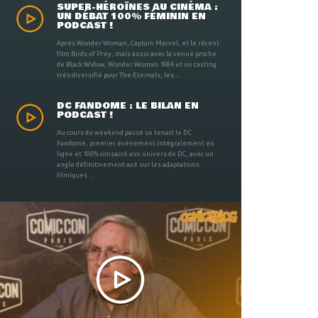
SUPER-HÉROÏNES AU CINÉMA :
UN DÉBAT 100% FÉMININ EN
PODCAST !
Après Wonder Woman, Captain Marvel, et le récent
film Birds of Prey, mais aussi avec la venue proche
de Black Widow, Wonder Woman 1984 et un casting
très diversifié pour The Eternals, les ...
DC FANDOME : LE BILAN EN
PODCAST !
Au cours du weekend passé se tenait le DC
Fandome, premier évènement intégralement en
ligne et 100% consacré aux univers de DC, avec un
angle définitivement axé sur les adaptations
filmiques ...