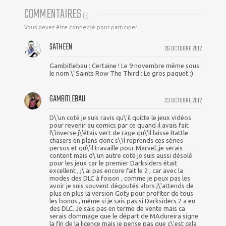
COMMENTAIRES
(
15
)
Vous devez être connecté pour participer
SATHEEN
26 OCTOBRE 2012
Gambitlebau : Certaine ! Le 9 novembre même sous
le nom \"Saints Row The Third : Le gros paquet :)
GAMBITLEBAU
23 OCTOBRE 2012
D\'un coté je suis ravis qu\'il quitte le jeux vidéos
pour revenir au comics par ce quand il avais fait
l\'inverse j\'étais vert de rage qu\'il laisse Battle
chasers en plans donc s\'il reprends ces séries
persos et qu\'il travaille pour Marvel ,je serais
content mais d\'un autre coté je suis aussi désolé
pour les jeux car le premier Darksiders était
excellent , j\'ai pas encore fait le 2 , car avec la
modes des DLC à foison , comme je peux pas les
avoir je suis souvent dégoutés alors j\'attends de
plus en plus la version Goty pour profiter de tous
les bonus , même si je sais pas si Darksiders 2 a eu
des DLC. Je sais pas en terme de vente mais ca
serais dommage que le départ de MAdureira signe
la fin de la licence mais je pense pas que c\'est cela