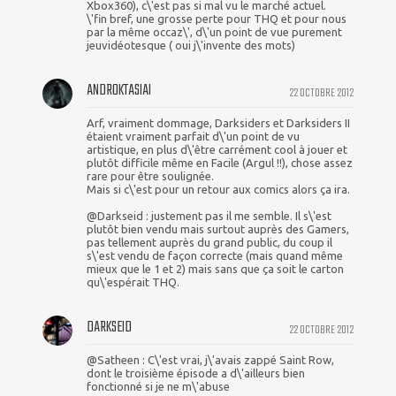
Xbox360), c\'est pas si mal vu le marché actuel.
\'fin bref, une grosse perte pour THQ et pour nous
par la même occaz\', d\'un point de vue purement
jeuvidéotesque ( oui j\'invente des mots)
ANDROKTASIAI
22 OCTOBRE 2012
Arf, vraiment dommage, Darksiders et Darksiders II
étaient vraiment parfait d\'un point de vu
artistique, en plus d\'être carrément cool à jouer et
plutôt difficile même en Facile (Argul !!), chose assez
rare pour être soulignée.
Mais si c\'est pour un retour aux comics alors ça ira.
@Darkseid : justement pas il me semble. Il s\'est
plutôt bien vendu mais surtout auprès des Gamers,
pas tellement auprès du grand public, du coup il
s\'est vendu de façon correcte (mais quand même
mieux que le 1 et 2) mais sans que ça soit le carton
qu\'espérait THQ.
DARKSEID
22 OCTOBRE 2012
@Satheen : C\'est vrai, j\'avais zappé Saint Row,
dont le troisième épisode a d\'ailleurs bien
fonctionné si je ne m\'abuse