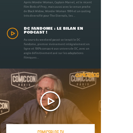
Après Wonder Woman, Captain Marvel, et le récent
film Birds of Prey, mais aussi avec la venue proche
de Black Widow, Wonder Woman 1984 et un casting
très diversifié pour The Eternals, les ...
DC FANDOME : LE BILAN EN
PODCAST !
Au cours du weekend passé se tenait le DC
Fandome, premier évènement intégralement en
ligne et 100% consacré aux univers de DC, avec un
angle définitivement axé sur les adaptations
filmiques ...