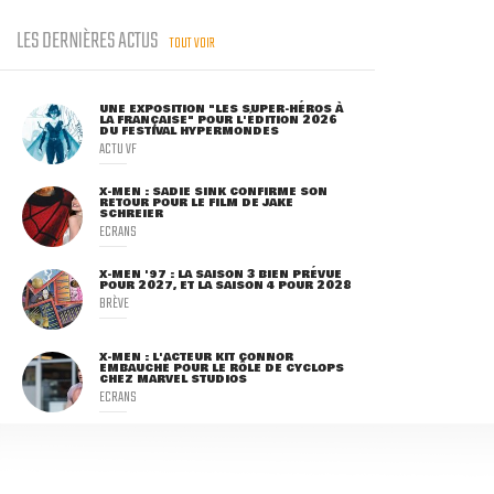
LES DERNIÈRES ACTUS
TOUT VOIR
UNE EXPOSITION "LES SUPER-HÉROS À
LA FRANÇAISE" POUR L'ÉDITION 2026
DU FESTIVAL HYPERMONDES
ACTU VF
X-MEN : SADIE SINK CONFIRME SON
RETOUR POUR LE FILM DE JAKE
SCHREIER
ECRANS
X-MEN '97 : LA SAISON 3 BIEN PRÉVUE
POUR 2027, ET LA SAISON 4 POUR 2028
BRÈVE
X-MEN : L'ACTEUR KIT CONNOR
EMBAUCHÉ POUR LE RÔLE DE CYCLOPS
CHEZ MARVEL STUDIOS
ECRANS