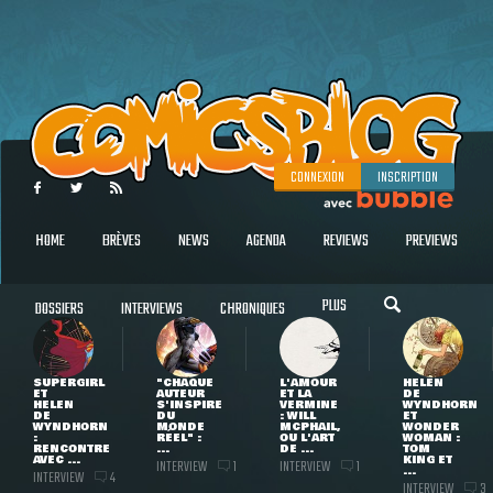
CONNEXION
INSCRIPTION
HOME
BRÈVES
NEWS
AGENDA
REVIEWS
PREVIEWS
PLUS
DOSSIERS
INTERVIEWS
CHRONIQUES
SUPERGIRL
"CHAQUE
L'AMOUR
HELEN
ET
AUTEUR
ET LA
DE
HELEN
S'INSPIRE
VERMINE
WYNDHORN
DE
DU
: WILL
ET
WYNDHORN
MONDE
MCPHAIL,
WONDER
:
RÉEL" :
OU L'ART
WOMAN :
RENCONTRE
...
DE ...
TOM
AVEC ...
KING ET
INTERVIEW
INTERVIEW
1
1
...
INTERVIEW
4
INTERVIEW
3