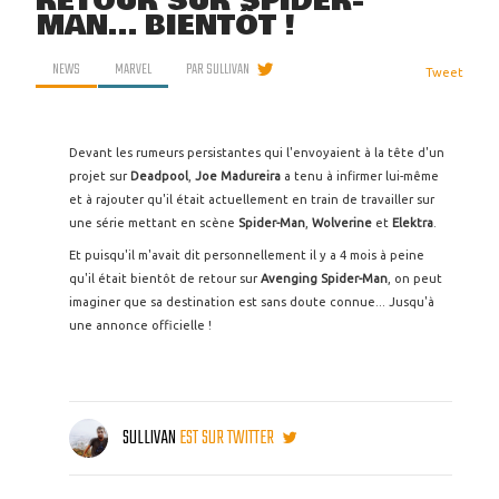
RETOUR SUR SPIDER-
MAN... BIENTÔT !
NEWS
MARVEL
PAR
SULLIVAN
Tweet
Devant les rumeurs persistantes qui l'envoyaient à la tête d'un
projet sur
Deadpool
,
Joe Madureira
a tenu à infirmer lui-même
et à rajouter qu'il était actuellement en train de travailler sur
une série mettant en scène
Spider-Man
,
Wolverine
et
Elektra
.
Et puisqu'il m'avait dit personnellement il y a 4 mois à peine
qu'il était bientôt de retour sur
Avenging Spider-Man
, on peut
imaginer que sa destination est sans doute connue... Jusqu'à
une annonce officielle !
SULLIVAN
EST SUR TWITTER