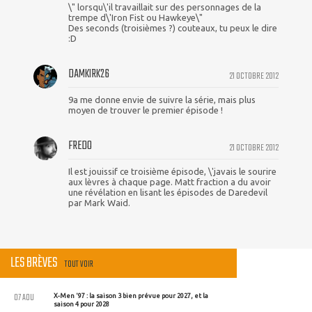
\" lorsqu\'il travaillait sur des personnages de la
trempe d\'Iron Fist ou Hawkeye\"
Des seconds (troisièmes ?) couteaux, tu peux le dire
:D
DAMKIRK26
21 OCTOBRE 2012
9a me donne envie de suivre la série, mais plus
moyen de trouver le premier épisode !
FREDO
21 OCTOBRE 2012
Il est jouissif ce troisième épisode, \'javais le sourire
aux lèvres à chaque page. Matt fraction a du avoir
une révélation en lisant les épisodes de Daredevil
par Mark Waid.
LES BRÈVES
TOUT VOIR
07 AOU
X-Men '97 : la saison 3 bien prévue pour 2027, et la
saison 4 pour 2028