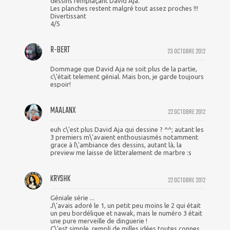
dessins remplaçant David Aja.
Les planches restent malgré tout assez proches !!!
Divertissant
4/5
R-BERT
23 OCTOBRE 2012
Dommage que David Aja ne soit plus de la partie,
c\'était telement génial. Mais bon, je garde toujours
espoir!
MAALANX
22 OCTOBRE 2012
euh c\'est plus David Aja qui dessine ? ^^; autant les
3 premiers m\'avaient enthousiasmés notamment
grace à l\'ambiance des dessins, autant là, la
preview me laisse de litteralement de marbre :s
KRYSHK
22 OCTOBRE 2012
Géniale série ...
J\'avais adoré le 1, un petit peu moins le 2 qui était
un peu bordélique et nawak, mais le numéro 3 était
une pure merveille de dinguerie !
C\'est simple, rempli de milles idées toutes connes