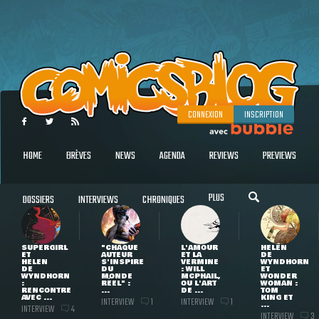
CONNEXION
INSCRIPTION
HOME
BRÈVES
NEWS
AGENDA
REVIEWS
PREVIEWS
PLUS
DOSSIERS
INTERVIEWS
CHRONIQUES
SUPERGIRL
"CHAQUE
L'AMOUR
HELEN
ET
AUTEUR
ET LA
DE
HELEN
S'INSPIRE
VERMINE
WYNDHORN
DE
DU
: WILL
ET
WYNDHORN
MONDE
MCPHAIL,
WONDER
:
RÉEL" :
OU L'ART
WOMAN :
RENCONTRE
...
DE ...
TOM
AVEC ...
KING ET
INTERVIEW
INTERVIEW
1
1
...
INTERVIEW
4
INTERVIEW
3