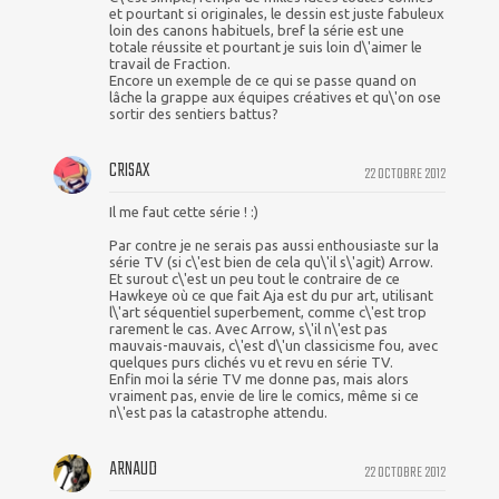
et pourtant si originales, le dessin est juste fabuleux
loin des canons habituels, bref la série est une
totale réussite et pourtant je suis loin d\'aimer le
travail de Fraction.
Encore un exemple de ce qui se passe quand on
lâche la grappe aux équipes créatives et qu\'on ose
sortir des sentiers battus?
CRISAX
22 OCTOBRE 2012
Il me faut cette série ! :)
Par contre je ne serais pas aussi enthousiaste sur la
série TV (si c\'est bien de cela qu\'il s\'agit) Arrow.
Et surout c\'est un peu tout le contraire de ce
Hawkeye où ce que fait Aja est du pur art, utilisant
l\'art séquentiel superbement, comme c\'est trop
rarement le cas. Avec Arrow, s\'il n\'est pas
mauvais-mauvais, c\'est d\'un classicisme fou, avec
quelques purs clichés vu et revu en série TV.
Enfin moi la série TV me donne pas, mais alors
vraiment pas, envie de lire le comics, même si ce
n\'est pas la catastrophe attendu.
ARNAUD
22 OCTOBRE 2012