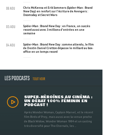
06 AOU
Chris McKenna et Erik Sommers (Spider-Man : Brand
New Day) en renfort sur l'écriture de Avengers :
Doomsday et Secret Wars
05 AOU
Spider-Man : Brand New Day : en France, un succès
record aussi avec 3 millions d'entrées en une
semaine
04 AOU
Spider-Man : Brand New Day : comme attendu, le film
de Destin Daniel Cretton dépasse le milliard au box-
office en un temps record
LES PODCASTS
TOUT VOIR
SUPER-HÉROÏNES AU CINÉMA :
UN DÉBAT 100% FÉMININ EN
PODCAST !
Après Wonder Woman, Captain Marvel, et le récent
film Birds of Prey, mais aussi avec la venue proche
de Black Widow, Wonder Woman 1984 et un casting
très diversifié pour The Eternals, les ...