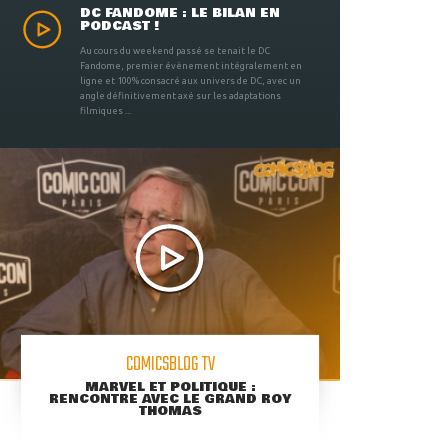
DC FANDOME : LE BILAN EN
PODCAST !
Au cours du weekend passé se tenait le DC
Fandome, premier évènement intégralement en
ligne et 100% consacré aux univers de DC, avec un
angle définitivement axé sur les adaptations
filmiques ...
COMICSBLOG TV
MARVEL ET POLITIQUE :
RENCONTRE AVEC LE GRAND ROY
THOMAS