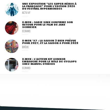
UNE EXPOSITION "LES SUPER-HÉROS À
LA FRANÇAISE" POUR L'ÉDITION 2026
DU FESTIVAL HYPERMONDES
ACTU VF
X-MEN : SADIE SINK CONFIRME SON
RETOUR POUR LE FILM DE JAKE
SCHREIER
ECRANS
X-MEN '97 : LA SAISON 3 BIEN PRÉVUE
POUR 2027, ET LA SAISON 4 POUR 2028
BRÈVE
X-MEN : L'ACTEUR KIT CONNOR
EMBAUCHÉ POUR LE RÔLE DE CYCLOPS
CHEZ MARVEL STUDIOS
ECRANS