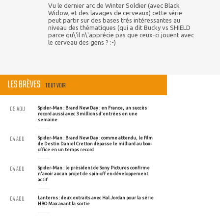
Vu le dernier arc de Winter Soldier (avec Black
Widow, et des lavages de cerveaux) cette série
peut partir sur des bases très intéressantes au
niveau des thématiques (qui a dit Bucky vs SHIELD
parce qu\'il n\'apprécie pas que ceux-ci jouent avec
le cerveau des gens ? :-)
LES BRÈVES
TOUT VOIR
05 AOU
Spider-Man : Brand New Day : en France, un succès
record aussi avec 3 millions d'entrées en une
semaine
04 AOU
Spider-Man : Brand New Day : comme attendu, le film
de Destin Daniel Cretton dépasse le milliard au box-
office en un temps record
04 AOU
Spider-Man : le président de Sony Pictures confirme
n'avoir aucun projet de spin-off en développement
actif
04 AOU
Lanterns : deux extraits avec Hal Jordan pour la série
HBO Max avant la sortie