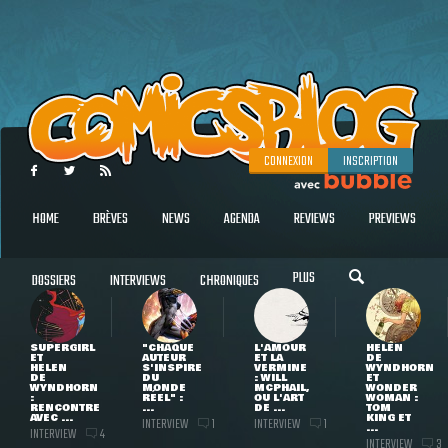
CONNEXION
INSCRIPTION
HOME
BRÈVES
NEWS
AGENDA
REVIEWS
PREVIEWS
PLUS
DOSSIERS
INTERVIEWS
CHRONIQUES
SUPERGIRL
"CHAQUE
L'AMOUR
HELEN
ET
AUTEUR
ET LA
DE
HELEN
S'INSPIRE
VERMINE
WYNDHORN
DE
DU
: WILL
ET
WYNDHORN
MONDE
MCPHAIL,
WONDER
:
RÉEL" :
OU L'ART
WOMAN :
RENCONTRE
...
DE ...
TOM
AVEC ...
KING ET
INTERVIEW
INTERVIEW
1
1
...
INTERVIEW
4
INTERVIEW
3