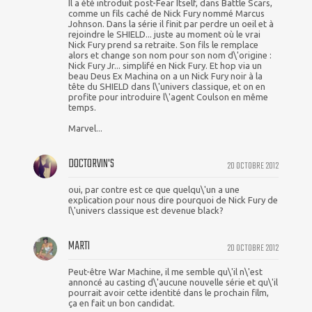
Il a été introduit post-Fear Itself, dans Battle Scars,
comme un fils caché de Nick Fury nommé Marcus
Johnson. Dans la série il finit par perdre un oeil et à
rejoindre le SHIELD... juste au moment où le vrai
Nick Fury prend sa retraite. Son fils le remplace
alors et change son nom pour son nom d\'origine :
Nick Fury Jr... simplifé en Nick Fury. Et hop via un
beau Deus Ex Machina on a un Nick Fury noir à la
tête du SHIELD dans l\'univers classique, et on en
profite pour introduire l\'agent Coulson en même
temps.
Marvel...
DOCTORVIN'S
20 OCTOBRE 2012
oui, par contre est ce que quelqu\'un a une
explication pour nous dire pourquoi de Nick Fury de
l\'univers classique est devenue black?
MARTI
20 OCTOBRE 2012
Peut-être War Machine, il me semble qu\'il n\'est
annoncé au casting d\'aucune nouvelle série et qu\'il
pourrait avoir cette identité dans le prochain film,
ça en fait un bon candidat.