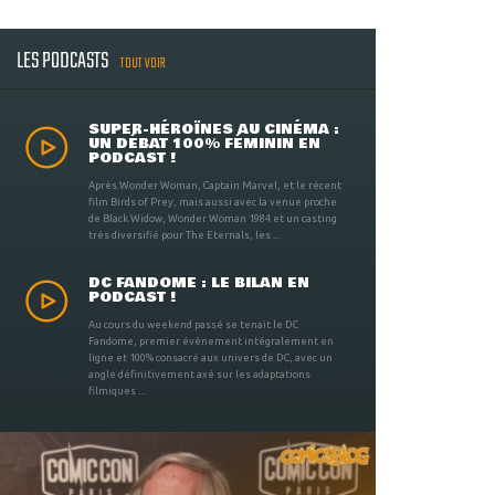
LES PODCASTS
TOUT VOIR
SUPER-HÉROÏNES AU CINÉMA :
UN DÉBAT 100% FÉMININ EN
PODCAST !
Après Wonder Woman, Captain Marvel, et le récent
film Birds of Prey, mais aussi avec la venue proche
de Black Widow, Wonder Woman 1984 et un casting
très diversifié pour The Eternals, les ...
DC FANDOME : LE BILAN EN
PODCAST !
Au cours du weekend passé se tenait le DC
Fandome, premier évènement intégralement en
ligne et 100% consacré aux univers de DC, avec un
angle définitivement axé sur les adaptations
filmiques ...