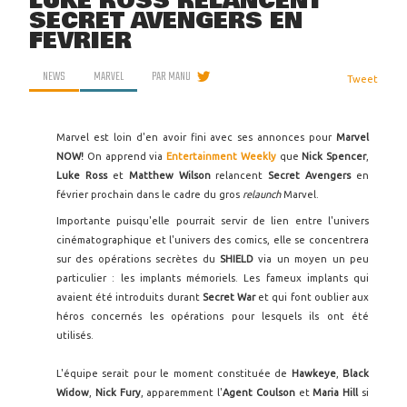
LUKE ROSS RELANCENT
SECRET AVENGERS EN
FÉVRIER
NEWS
MARVEL
PAR
MANU
Tweet
Marvel est loin d'en avoir fini avec ses annonces pour
Marvel
NOW!
On apprend via
Entertainment Weekly
que
Nick Spencer
,
Luke Ross
et
Matthew Wilson
relancent
Secret Avengers
en
février prochain dans le cadre du gros
relaunch
Marvel.
Importante puisqu'elle pourrait servir de lien entre l'univers
cinématographique et l'univers des comics, elle se concentrera
sur des opérations secrètes du
SHIELD
via un moyen un peu
particulier : les implants mémoriels. Les fameux implants qui
avaient été introduits durant
Secret War
et qui font oublier aux
héros concernés les opérations pour lesquels ils ont été
utilisés.
L'équipe serait pour le moment constituée de
Hawkeye
,
Black
Widow
,
Nick Fury
, apparemment l'
Agent Coulson
et
Maria Hill
si