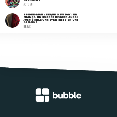
DÉVOILENT
ACTU VO
SPIDER-MAN : BRAND NEW DAY : EN
FRANCE, UN SUCCÈS RECORD AUSSI
AVEC 3 MILLIONS D'ENTRÉES EN UNE
SEMAINE
BRÈVE