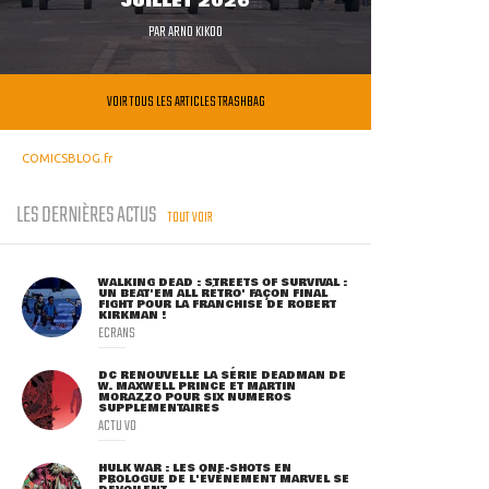
JUILLET 2026
PAR
ARNO KIKOO
VOIR TOUS LES ARTICLES TRASHBAG
COMICSBLOG.fr
LES DERNIÈRES ACTUS
TOUT VOIR
WALKING DEAD : STREETS OF SURVIVAL :
UN BEAT'EM ALL RÉTRO' FAÇON FINAL
FIGHT POUR LA FRANCHISE DE ROBERT
KIRKMAN !
ECRANS
DC RENOUVELLE LA SÉRIE DEADMAN DE
W. MAXWELL PRINCE ET MARTIN
MORAZZO POUR SIX NUMÉROS
SUPPLÉMENTAIRES
ACTU VO
HULK WAR : LES ONE-SHOTS EN
PROLOGUE DE L'ÉVÈNEMENT MARVEL SE