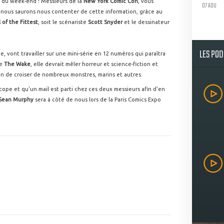
e du week-end ! Messieurs de la
New York Comic Con
, vous
07 AOU
, nous saurons nous contenter de cette information, grâce au
 of the Fittest
, soit le scénariste
Scott Snyder
et le dessinateur
LES PO
, vont travailler sur une mini-série en 12 numéros qui paraîtra
ée
The Wake
, elle devrait mêler horreur et science-fiction et
ion de croiser de nombreux monstres, marins et autres.
yncope et qu'un mail est parti chez ces deux messieurs afin d'en
Sean Murphy
sera à côté de nous lors de la Paris Comics Expo