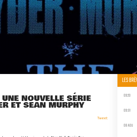
LES BR
09:20
, UNE NOUVELLE SÉRIE
ER ET SEAN MURPHY
09:01
Tweet
08 AOU