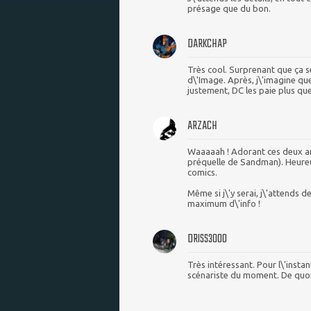
présage que du bon.
DARKCHAP
Très cool. Surprenant que ça s
d\'Image. Après, j\'imagine qu
justement, DC les paie plus que
ARZACH
Waaaaah ! Adorant ces deux arti
préquelle de Sandman). Heure
comics.
Même si j\'y serai, j\'attends 
maximum d\'info !
DRISS3000
Très intéressant. Pour l\'instan
scénariste du moment. De quoi e