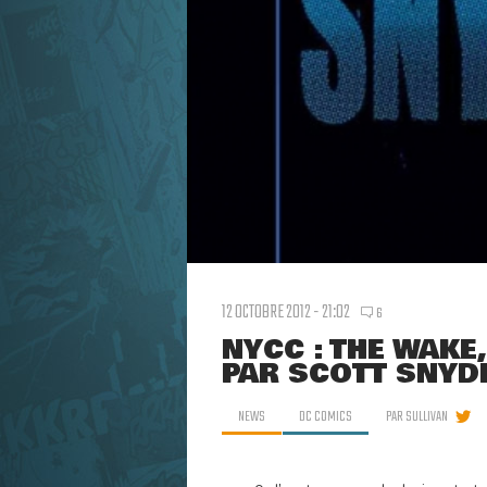
12 OCTOBRE 2012 - 21:02
6
NYCC : THE WAKE
PAR SCOTT SNYD
NEWS
DC COMICS
PAR
SULLIVAN