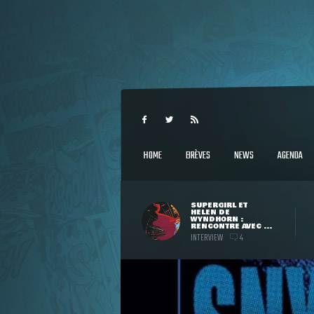
HOME
BRÈVES
NEWS
AGENDA
SUPERGIRL ET
HELEN DE
WYNDHORN :
RENCONTRE AVEC ...
INTERVIEW
4