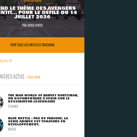
TRASHBAG
ND LE THÈME DES AVENGERS
NTIT... POUR LE DÉFILÉ DU 14
JUILLET 2026
PAR
ARNO KIKOO
VOIR TOUS LES ARTICLES TRASHBAG
BLOG.fr
NIÈRES ACTUS
TOUT VOIR
THE MAD WORLD OF HARVEY KURTZMAN,
UN DOCUMENTAIRE À VENIR SUR LE
DESSINATEUR LÉGENDAIRE
ECRANS
BLUE BEETLE : PAS DE PANIQUE, LA
SÉRIE ANIMÉE EST TOUJOURS EN
DÉVELOPPEMENT.
BRÈVE