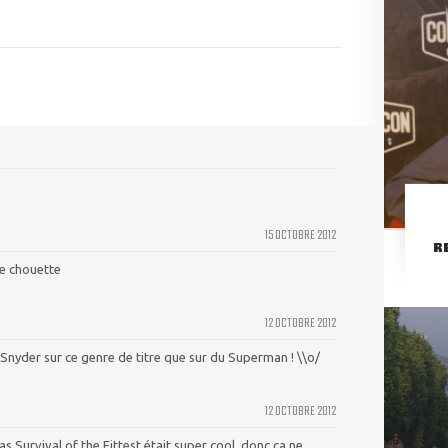
15 OCTOBRE 2012
R
re chouette
12 OCTOBRE 2012
 Snyder sur ce genre de titre que sur du Superman ! \\o/
12 OCTOBRE 2012
cas Survival of the Fittest était super cool, donc ça ne