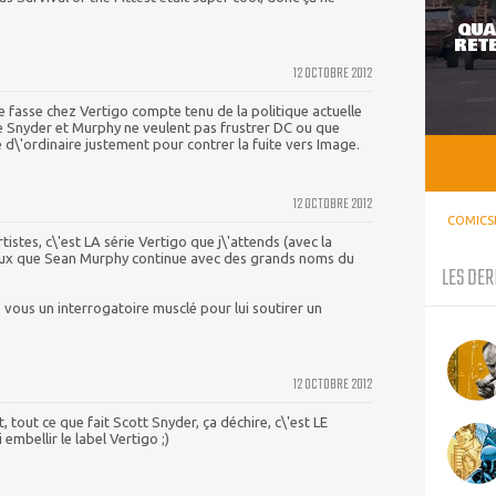
QUA
RETE
12 OCTOBRE 2012
e fasse chez Vertigo compte tenu de la politique actuelle
e Snyder et Murphy ne veulent pas frustrer DC ou que
 d\'ordinaire justement pour contrer la fuite vers Image.
12 OCTOBRE 2012
COMICS
stes, c\'est LA série Vertigo que j\'attends (avec la
ux que Sean Murphy continue avec des grands noms du
LES DER
de vous un interrogatoire musclé pour lui soutirer un
12 OCTOBRE 2012
t, tout ce que fait Scott Snyder, ça déchire, c\'est LE
mbellir le label Vertigo ;)