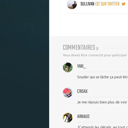
SULLIVAN
EST SUR TWITTER
COMMENTAIRES
(
6
)
Vous devez être connecté pour participer
YAKI_
Snyder qui se lâche ça peut êt
CRISAX
Je me réjouis bien plus de voir
ARNAUD
J\'attends les détails, en tout 