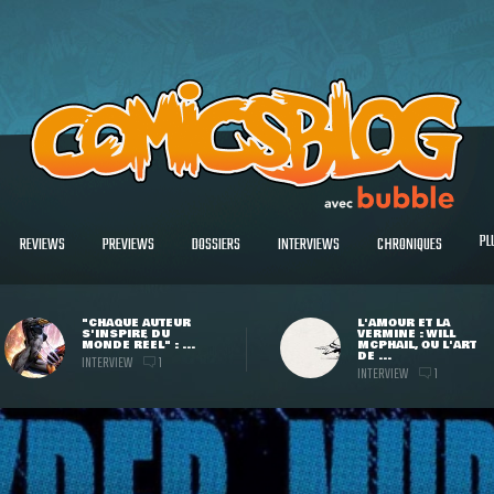
PL
REVIEWS
PREVIEWS
DOSSIERS
INTERVIEWS
CHRONIQUES
"CHAQUE AUTEUR
L'AMOUR ET LA
S'INSPIRE DU
VERMINE : WILL
MONDE RÉEL" : ...
MCPHAIL, OU L'ART
DE ...
INTERVIEW
1
INTERVIEW
1