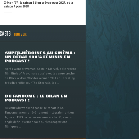
X-Men '97 : la saison 3 bien prévue pour 2027, et la
saison 4 pour 2028
DCASTS
TOUT VOIR
SUPER-HÉROÏNES AU CINÉMA :
UN DÉBAT 100% FÉMININ EN
PODCAST !
Après Wonder Woman, Captain Marvel, et le récent
film Birds of Prey, mais aussi avec la venue proche
de Black Widow, Wonder Woman 1984 et un casting
très diversifié pour The Eternals, les ...
DC FANDOME : LE BILAN EN
PODCAST !
Au cours du weekend passé se tenait le DC
Fandome, premier évènement intégralement en
ligne et 100% consacré aux univers de DC, avec un
angle définitivement axé sur les adaptations
filmiques ...