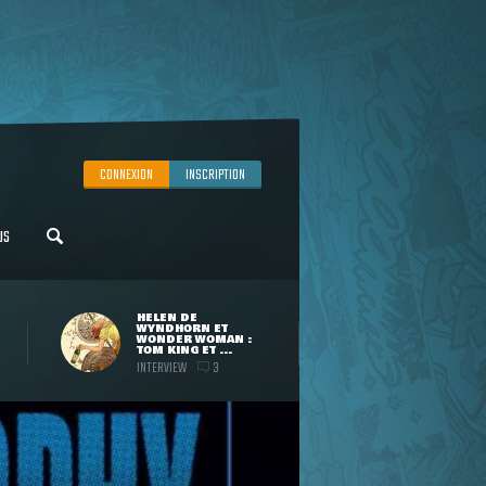
CONNEXION
INSCRIPTION
US
HELEN DE
WYNDHORN ET
WONDER WOMAN :
TOM KING ET ...
INTERVIEW
3