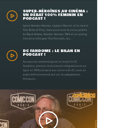
SUPER-HÉROÏNES AU CINÉMA :
UN DÉBAT 100% FÉMININ EN
PODCAST !
Après Wonder Woman, Captain Marvel, et le récent
film Birds of Prey, mais aussi avec la venue proche
de Black Widow, Wonder Woman 1984 et un casting
très diversifié pour The Eternals, les ...
DC FANDOME : LE BILAN EN
PODCAST !
Au cours du weekend passé se tenait le DC
Fandome, premier évènement intégralement en
ligne et 100% consacré aux univers de DC, avec un
angle définitivement axé sur les adaptations
filmiques ...