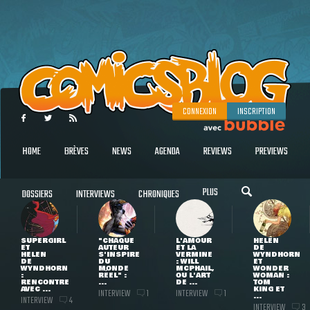
CONNEXION
INSCRIPTION
HOME
BRÈVES
NEWS
AGENDA
REVIEWS
PREVIEWS
PLUS
DOSSIERS
INTERVIEWS
CHRONIQUES
SUPERGIRL
"CHAQUE
L'AMOUR
HELEN
ET
AUTEUR
ET LA
DE
HELEN
S'INSPIRE
VERMINE
WYNDHORN
DE
DU
: WILL
ET
WYNDHORN
MONDE
MCPHAIL,
WONDER
:
RÉEL" :
OU L'ART
WOMAN :
RENCONTRE
...
DE ...
TOM
AVEC ...
KING ET
INTERVIEW
INTERVIEW
1
1
...
INTERVIEW
4
INTERVIEW
3