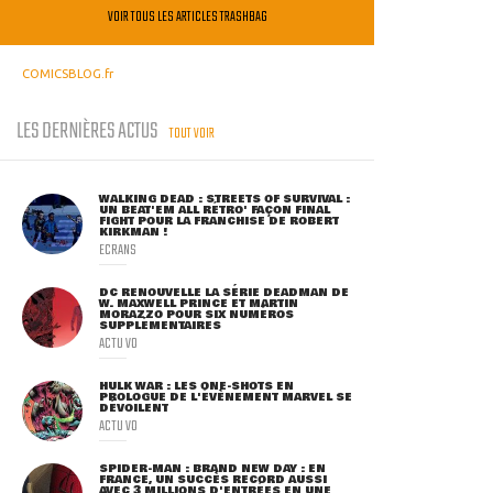
VOIR TOUS LES ARTICLES TRASHBAG
COMICSBLOG.fr
LES DERNIÈRES ACTUS
TOUT VOIR
WALKING DEAD : STREETS OF SURVIVAL :
UN BEAT'EM ALL RÉTRO' FAÇON FINAL
FIGHT POUR LA FRANCHISE DE ROBERT
KIRKMAN !
ECRANS
DC RENOUVELLE LA SÉRIE DEADMAN DE
W. MAXWELL PRINCE ET MARTIN
MORAZZO POUR SIX NUMÉROS
SUPPLÉMENTAIRES
ACTU VO
HULK WAR : LES ONE-SHOTS EN
PROLOGUE DE L'ÉVÈNEMENT MARVEL SE
DÉVOILENT
ACTU VO
SPIDER-MAN : BRAND NEW DAY : EN
FRANCE, UN SUCCÈS RECORD AUSSI
AVEC 3 MILLIONS D'ENTRÉES EN UNE