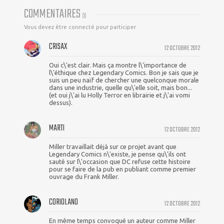
COMMENTAIRES
(
3
)
Vous devez être connecté pour participer
CRISAX
12 OCTOBRE 2012
Oui c\'est clair. Mais ça montre l\'importance de
l\'éthique chez Legendary Comics. Bon je sais que je
suis un peu naïf de chercher une quelconque morale
dans une industrie, quelle qu\'elle soit, mais bon...
(et oui j\'ai lu Holly Terror en librairie et j\'ai vomi
dessus).
MARTI
12 OCTOBRE 2012
Miller travaillait déjà sur ce projet avant que
Legendary Comics n\'existe, je pense qu\'ils ont
sauté sur l\'occasion que DC refuse cette histoire
pour se faire de la pub en publiant comme premier
ouvrage du Frank Miller.
CORIOLANO
12 OCTOBRE 2012
En même temps convoqué un auteur comme Miller