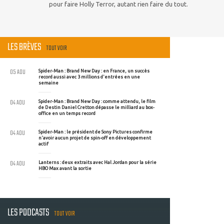
pour faire Holly Terror, autant rien faire du tout.
LES BRÈVES
TOUT VOIR
05 AOU
Spider-Man : Brand New Day : en France, un succès
record aussi avec 3 millions d'entrées en une
semaine
04 AOU
Spider-Man : Brand New Day : comme attendu, le film
de Destin Daniel Cretton dépasse le milliard au box-
office en un temps record
04 AOU
Spider-Man : le président de Sony Pictures confirme
n'avoir aucun projet de spin-off en développement
actif
04 AOU
Lanterns : deux extraits avec Hal Jordan pour la série
HBO Max avant la sortie
LES PODCASTS
TOUT VOIR