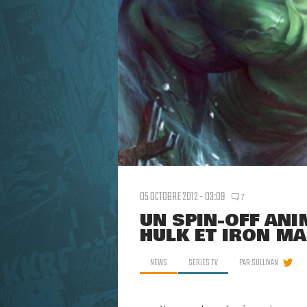
05 OCTOBRE 2012 - 03:09
7
UN SPIN-OFF ANI
HULK ET IRON MA
NEWS
SERIES TV
PAR
SULLIVAN