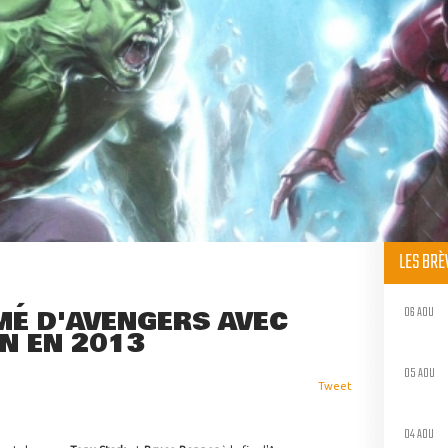
LES BR
06 AOU
MÉ D'AVENGERS AVEC
N EN 2013
05 AOU
Tweet
04 AOU