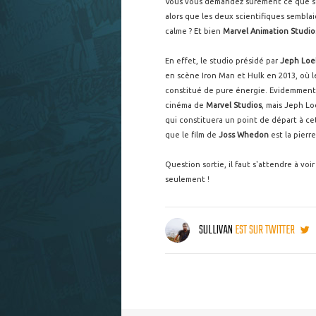
Vous vous demandez sûrement ce que 
alors que les deux scientifiques semblai
calme ? Et bien
Marvel Animation Studi
En effet, le studio présidé par
Jeph Loe
en scène Iron Man et Hulk en 2013, où le
constitué de pure énergie. Evidemment,
cinéma de
Marvel Studios
, mais Jeph Loe
qui constituera un point de départ à cett
que le film de
Joss Whedon
est la pierr
Question sortie, il faut s'attendre à vo
seulement !
SULLIVAN
EST SUR TWITTER