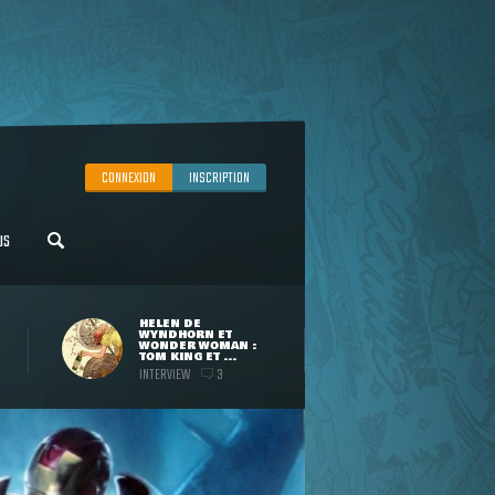
CONNEXION
INSCRIPTION
US
HELEN DE
WYNDHORN ET
WONDER WOMAN :
TOM KING ET ...
INTERVIEW
3