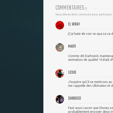
COMMENTAIRES
(
7
)
Vous devez être connecté pour participer
EL WRAY
j\'ai hate de voir ce qua sa va
MARTI
Comme dit Darkseid, maintenan
animation de qualité ! Il était
LICIUS
J?espère qu\'il se mettrons au
me rappelle des Ultimates et d\
DARKSEID
Faut aussi savoir que Disney s
probablement envoyer deux tr