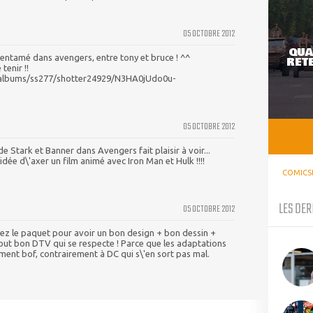
05 OCTOBRE 2012
QUA
entamé dans avengers, entre tony et bruce ! ^^
RETE
tenir !!
/albums/ss277/shotter24929/N3HA0jUdo0u-
05 OCTOBRE 2012
 de Stark et Banner dans Avengers fait plaisir à voir...
dée d\'axer un film animé avec Iron Man et Hulk !!!!
COMICS
LES DER
05 OCTOBRE 2012
ttez le paquet pour avoir un bon design + bon dessin +
out bon DTV qui se respecte ! Parce que les adaptations
ment bof, contrairement à DC qui s\'en sort pas mal.