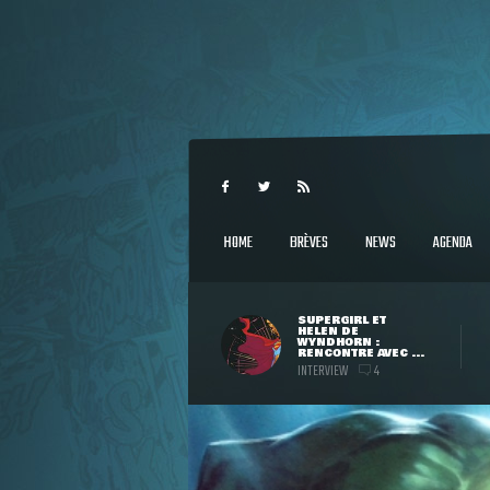
HOME
BRÈVES
NEWS
AGENDA
SUPERGIRL ET
HELEN DE
WYNDHORN :
RENCONTRE AVEC ...
INTERVIEW
4