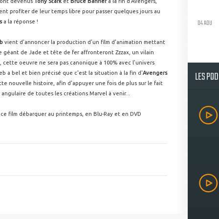
sont devenus
Tony Stark
et
Bruce Banner
à la fin d'Avengers,
ent profiter de leur temps libre pour passer quelques jours au
04 AOU
os
a la réponse !
b
vient d'annoncer la production d'un film d'animation mettant
 géant de Jade et tête de fer affronteront Zzzax, un vilain
 cette oeuvre ne sera pas canonique à 100% avec l'univers
LES PO
b a bel et bien précisé que c'est la situation à la fin d'
Avengers
e nouvelle histoire, afin d'appuyer une fois de plus sur le fait
e angulaire de toutes les créations Marvel à venir...
ir ce film débarquer au printemps, en Blu-Ray et en DVD