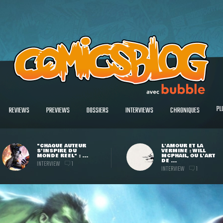
PL
REVIEWS
PREVIEWS
DOSSIERS
INTERVIEWS
CHRONIQUES
"CHAQUE AUTEUR
L'AMOUR ET LA
S'INSPIRE DU
VERMINE : WILL
MONDE RÉEL" : ...
MCPHAIL, OU L'ART
DE ...
INTERVIEW
1
INTERVIEW
1