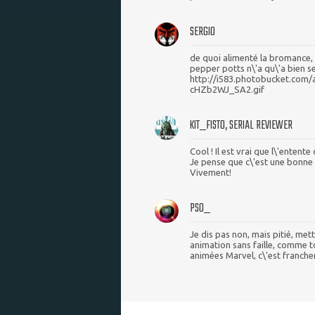
SERGIO
de quoi alimenté la bromance, 
pepper potts n\'a qu\'a bien se 
http://i583.photobucket.com
cHZb2WJ_SA2.gif
KIT_FISTO, SERIAL REVIEWER
Cool ! Il est vrai que l\'entente
Je pense que c\'est une bonne i
Vivement!
PSO_
Je dis pas non, mais pitié, me
animation sans faille, comme t
animées Marvel, c\'est franche