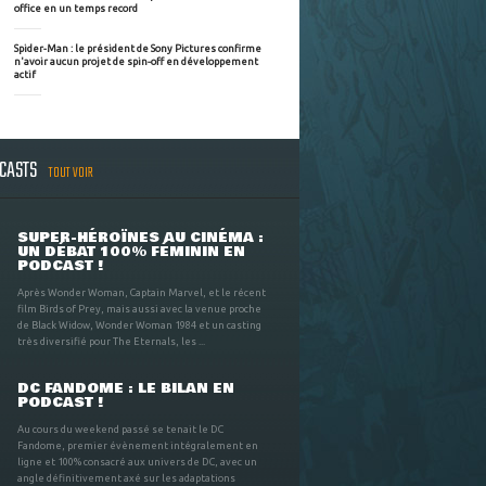
office en un temps record
Spider-Man : le président de Sony Pictures confirme
n'avoir aucun projet de spin-off en développement
actif
DCASTS
TOUT VOIR
SUPER-HÉROÏNES AU CINÉMA :
UN DÉBAT 100% FÉMININ EN
PODCAST !
Après Wonder Woman, Captain Marvel, et le récent
film Birds of Prey, mais aussi avec la venue proche
de Black Widow, Wonder Woman 1984 et un casting
très diversifié pour The Eternals, les ...
DC FANDOME : LE BILAN EN
PODCAST !
Au cours du weekend passé se tenait le DC
Fandome, premier évènement intégralement en
ligne et 100% consacré aux univers de DC, avec un
angle définitivement axé sur les adaptations