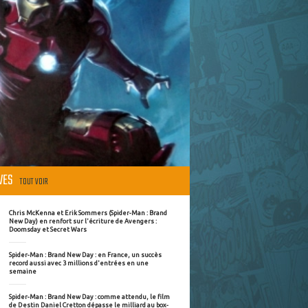
ÈVES
TOUT VOIR
Chris McKenna et Erik Sommers (Spider-Man : Brand
New Day) en renfort sur l'écriture de Avengers :
Doomsday et Secret Wars
Spider-Man : Brand New Day : en France, un succès
record aussi avec 3 millions d'entrées en une
semaine
Spider-Man : Brand New Day : comme attendu, le film
de Destin Daniel Cretton dépasse le milliard au box-