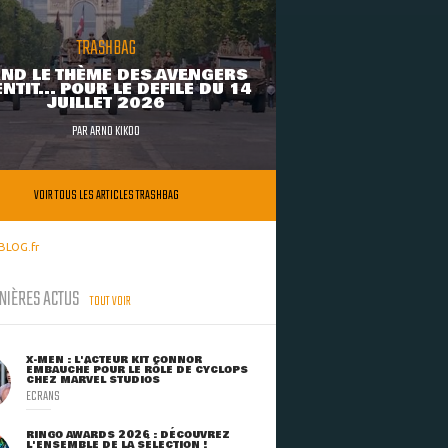
TRASHBAG
ND LE THÈME DES AVENGERS
NTIT... POUR LE DÉFILÉ DU 14
JUILLET 2026
PAR
ARNO KIKOO
VOIR TOUS LES ARTICLES TRASHBAG
BLOG.fr
NIÈRES ACTUS
TOUT VOIR
X-MEN : L'ACTEUR KIT CONNOR
EMBAUCHÉ POUR LE RÔLE DE CYCLOPS
CHEZ MARVEL STUDIOS
ECRANS
RINGO AWARDS 2026 : DÉCOUVREZ
L'ENSEMBLE DE LA SÉLECTION !