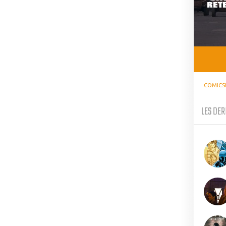
RETE
COMICS
LES DER