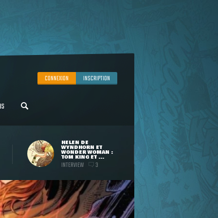
CONNEXION
INSCRIPTION
US
HELEN DE
WYNDHORN ET
WONDER WOMAN :
TOM KING ET ...
INTERVIEW
3