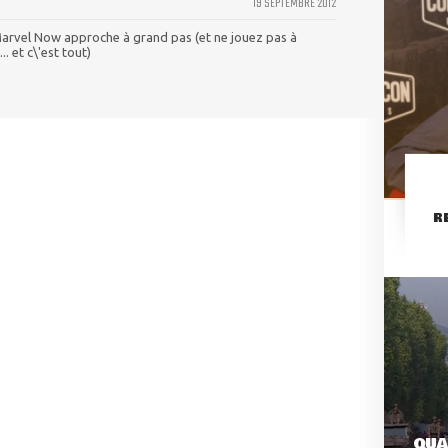
19 SEPTEMBRE 2012
Marvel Now approche à grand pas (et ne jouez pas à
.. et c\'est tout)
R
QUA