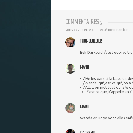
COMMENTAIRES
(
4
)
Vous devez être connecté pour participer
THOMBUILDER
Euh Darkseid c\'est quoi ce trol
MANU
- \"He les gars, à la base on 
- \"Merde, qu\'est-ce qu\'on a
- \"Allez on met tout dans le de
-> C\'est ce que j\'appelle un
MARTI
Wanda et Hope vont-elles enfin