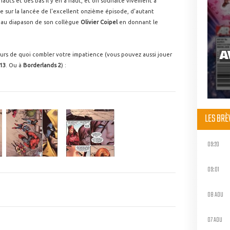
 hauts et des bas il y en a haut, et on souhaite vivement à
e sur la lancée de l'excellent onzième épisode, d'autant
s au diapason de son collègue
Olivier Coipel
en donnant le
A
lleurs de quoi combler votre impatience (vous pouvez aussi jouer
13
. Ou à
Borderlands 2
) :
LES BR
09:20
09:01
08 AOU
07 AOU