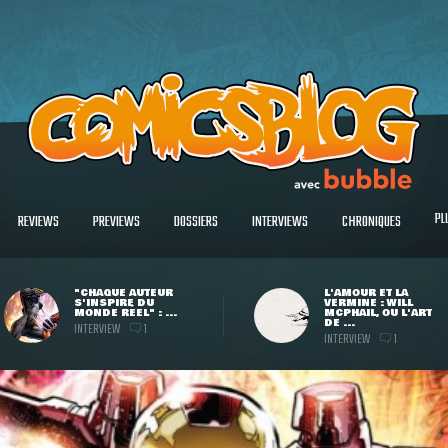
PL
REVIEWS
PREVIEWS
DOSSIERS
INTERVIEWS
CHRONIQUES
"CHAQUE AUTEUR
L'AMOUR ET LA
S'INSPIRE DU
VERMINE : WILL
MONDE RÉEL" : ...
MCPHAIL, OU L'ART
DE ...
INTERVIEW
1
INTERVIEW
1