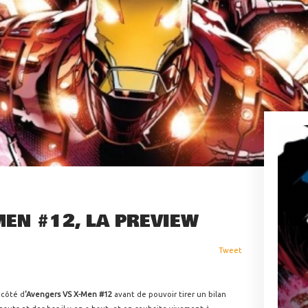
EN #12, LA PREVIEW
Tweet
 côté d
'Avengers VS X-Men #12
avant de pouvoir tirer un bilan