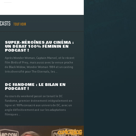
DCASTS
TOUT VOIR
SUPER-HÉROÏNES AU CINÉMA :
UN DÉBAT 100% FÉMININ EN
PODCAST !
Après Wonder Woman, Captain Marvel, et le récent
film Birds of Prey, mais aussi avec la venue proche
de Black Widow, Wonder Woman 1984 et un casting
très diversifié pour The Eternals, les ...
DC FANDOME : LE BILAN EN
PODCAST !
Au cours du weekend passé se tenait le DC
Fandome, premier évènement intégralement en
ligne et 100% consacré aux univers de DC, avec un
angle définitivement axé sur les adaptations
filmiques ...