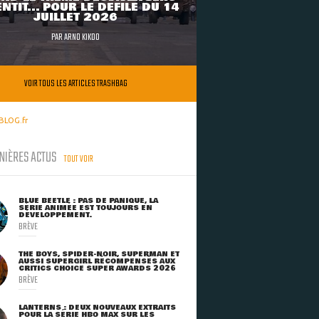
NTIT... POUR LE DÉFILÉ DU 14
JUILLET 2026
PAR
ARNO KIKOO
VOIR TOUS LES ARTICLES TRASHBAG
BLOG.fr
NIÈRES ACTUS
TOUT VOIR
BLUE BEETLE : PAS DE PANIQUE, LA
SÉRIE ANIMÉE EST TOUJOURS EN
DÉVELOPPEMENT.
BRÈVE
THE BOYS, SPIDER-NOIR, SUPERMAN ET
AUSSI SUPERGIRL RÉCOMPENSÉS AUX
CRITICS CHOICE SUPER AWARDS 2026
BRÈVE
LANTERNS : DEUX NOUVEAUX EXTRAITS
POUR LA SÉRIE HBO MAX SUR LES