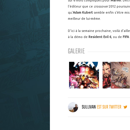
sur 6 mois compliqués pour
Marvel
. Des
l'éditeur que ce
crossover
2012 poursuiv
qu'
Adam Kubert
semble enfin s'être mi
meilleur de lui-même.
D'ici à la semaine prochaine, voilà d'ai
à la démo de
Resident Evil 6
, ou de
FIFA 
GALERIE
SULLIVAN
EST SUR TWITTER