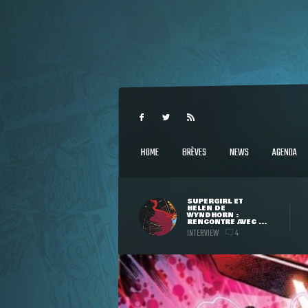
HOME
BRÈVES
NEWS
AGENDA
SUPERGIRL ET
HELEN DE
WYNDHORN :
RENCONTRE AVEC ...
INTERVIEW
4