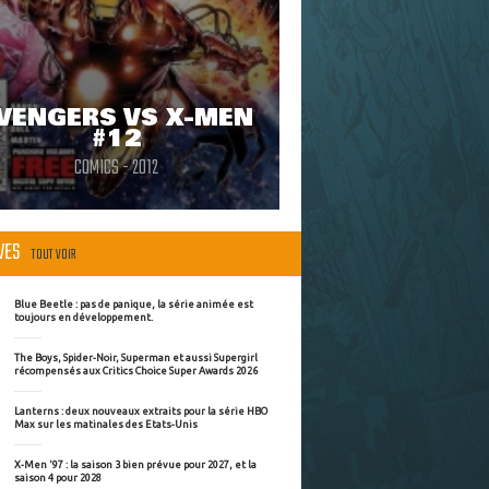
VENGERS VS X-MEN
#12
COMICS - 2012
ÈVES
TOUT VOIR
Blue Beetle : pas de panique, la série animée est
toujours en développement.
The Boys, Spider-Noir, Superman et aussi Supergirl
récompensés aux Critics Choice Super Awards 2026
Lanterns : deux nouveaux extraits pour la série HBO
Max sur les matinales des Etats-Unis
X-Men '97 : la saison 3 bien prévue pour 2027, et la
saison 4 pour 2028