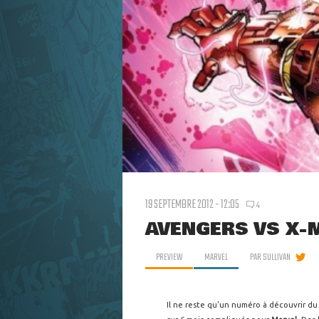
19 SEPTEMBRE 2012 - 12:05
4
AVENGERS VS X-M
PREVIEW
MARVEL
PAR
SULLIVAN
Il ne reste qu'un numéro à découvrir du