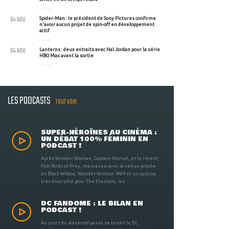
04 AOU
Spider-Man : le président de Sony Pictures confirme
n'avoir aucun projet de spin-off en développement
actif
04 AOU
Lanterns : deux extraits avec Hal Jordan pour la série
HBO Max avant la sortie
LES PODCASTS
TOUT VOIR
SUPER-HÉROÏNES AU CINÉMA :
UN DÉBAT 100% FÉMININ EN
PODCAST !
Après Wonder Woman, Captain Marvel, et le récent
film Birds of Prey, mais aussi avec la venue proche
de Black Widow, Wonder Woman 1984 et un casting
très diversifié pour The Eternals, les ...
DC FANDOME : LE BILAN EN
PODCAST !
Au cours du weekend passé se tenait le DC