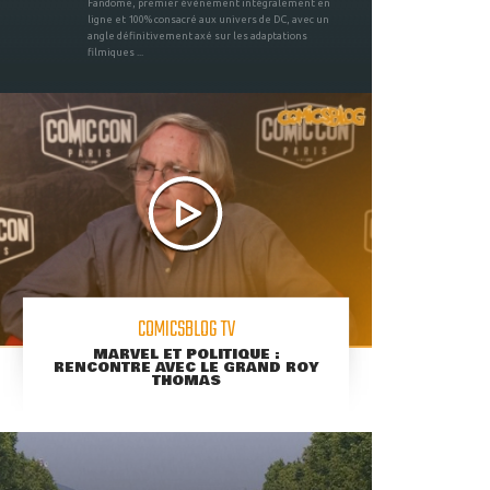
Fandome, premier évènement intégralement en
ligne et 100% consacré aux univers de DC, avec un
angle définitivement axé sur les adaptations
filmiques ...
COMICSBLOG TV
MARVEL ET POLITIQUE :
RENCONTRE AVEC LE GRAND ROY
THOMAS