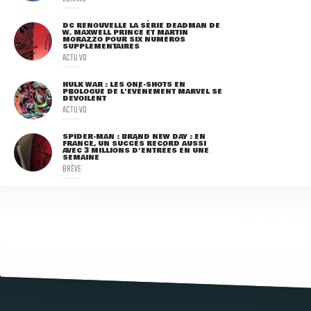
DC RENOUVELLE LA SÉRIE DEADMAN DE
W. MAXWELL PRINCE ET MARTIN
MORAZZO POUR SIX NUMÉROS
SUPPLÉMENTAIRES
ACTU VO
HULK WAR : LES ONE-SHOTS EN
PROLOGUE DE L'ÉVÈNEMENT MARVEL SE
DÉVOILENT
ACTU VO
SPIDER-MAN : BRAND NEW DAY : EN
FRANCE, UN SUCCÈS RECORD AUSSI
AVEC 3 MILLIONS D'ENTRÉES EN UNE
SEMAINE
BRÈVE