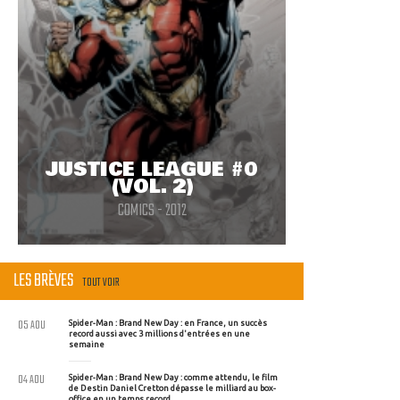
JUSTICE LEAGUE #0
(VOL. 2)
COMICS - 2012
LES BRÈVES
TOUT VOIR
05 AOU
Spider-Man : Brand New Day : en France, un succès
record aussi avec 3 millions d'entrées en une
semaine
04 AOU
Spider-Man : Brand New Day : comme attendu, le film
de Destin Daniel Cretton dépasse le milliard au box-
office en un temps record