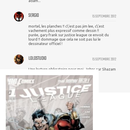
adam...
SERGIO
15 SEPTEMBRE 2012
mortel, les planches !! c\'est pas jim lee, c\'est
vachement plus expressif comme dessin !!
purée, gary frank sur justice league ce envoit du
lourd !! dommage que cela ne soit pas lui le
dessinateur officiel !
LOLOSTUDIO
15 SEPTEMBRE 2012
Une lecture obligatoire pour moi, Johns sur Shazam
ça va être épique *o*