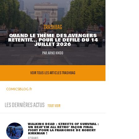
TRASHBAG
QUAND LE THÈME DES AVENGERS
RETENTIT... POUR LE DÉFILÉ DU 14
JUILLET 2026
PAR
ARNO KIKOO
VOIR TOUS LES ARTICLES TRASHBAG
COMICSBLOG.fr
LES DERNIÈRES ACTUS
TOUT VOIR
WALKING DEAD : STREETS OF SURVIVAL :
UN BEAT'EM ALL RÉTRO' FAÇON FINAL
FIGHT POUR LA FRANCHISE DE ROBERT
KIRKMAN !
ECRANS