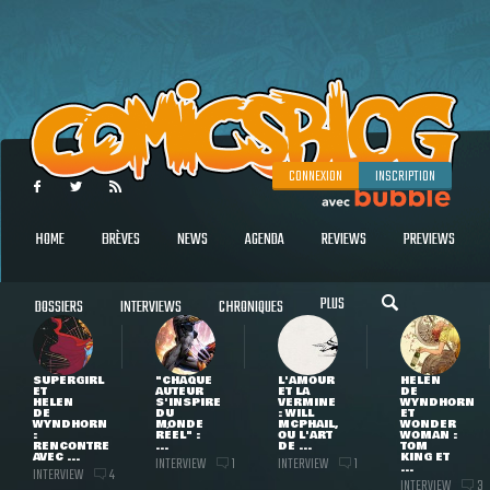
CONNEXION
INSCRIPTION
HOME
BRÈVES
NEWS
AGENDA
REVIEWS
PREVIEWS
PLUS
DOSSIERS
INTERVIEWS
CHRONIQUES
SUPERGIRL
"CHAQUE
L'AMOUR
HELEN
ET
AUTEUR
ET LA
DE
HELEN
S'INSPIRE
VERMINE
WYNDHORN
DE
DU
: WILL
ET
WYNDHORN
MONDE
MCPHAIL,
WONDER
:
RÉEL" :
OU L'ART
WOMAN :
RENCONTRE
...
DE ...
TOM
AVEC ...
KING ET
INTERVIEW
INTERVIEW
1
1
...
INTERVIEW
4
INTERVIEW
3