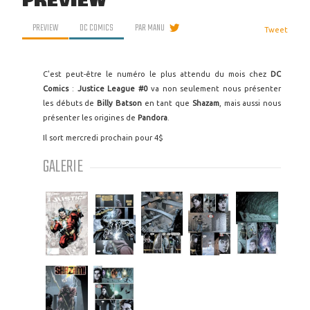
PREVIEW
PREVIEW
DC COMICS
PAR
MANU
Tweet
C'est peut-être le numéro le plus attendu du mois chez
DC
Comics
:
Justice League #0
va non seulement nous présenter
les débuts de
Billy Batson
en tant que
Shazam
, mais aussi nous
présenter les origines de
Pandora
.
Il sort mercredi prochain pour 4$
GALERIE