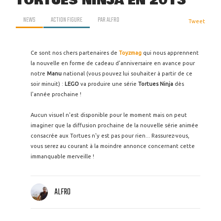
TORTUES NINJA EN 2013
NEWS
ACTION FIGURE
PAR
ALFRO
Tweet
Ce sont nos chers partenaires de
Toyzmag
qui nous apprennent
la nouvelle en forme de cadeau d'anniversaire en avance pour
notre
Manu
national (vous pouvez lui souhaiter à partir de ce
soir minuit) :
LEGO
va produire une série
Tortues Ninja
dès
l'année prochaine !
Aucun visuel n'est disponible pour le moment mais on peut
imaginer que la diffusion prochaine de la nouvelle série animée
consacrée aux Tortues n'y est pas pour rien... Rassurez-vous,
vous serez au courant à la moindre annonce concernant cette
immanquable merveille !
ALFRO