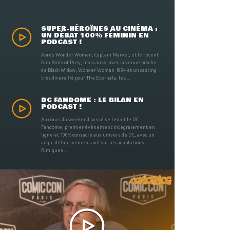
SUPER-HÉROÏNES AU CINÉMA :
UN DÉBAT 100% FÉMININ EN
PODCAST !
Après Wonder Woman, Captain Marvel, et le récent
film Birds of Prey, mais aussi avec la venue proche
de Black Widow, Wonder Woman 1984 et un casting
très diversifié pour The Eternals, les ...
DC FANDOME : LE BILAN EN
PODCAST !
Au cours du weekend passé se tenait le DC
Fandome, premier évènement intégralement en
ligne et 100% consacré aux univers de DC, avec un
angle définitivement axé sur les adaptations
filmiques ...