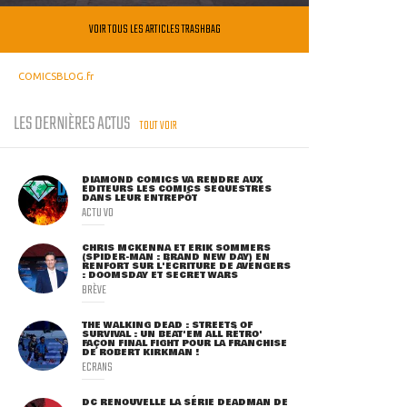
VOIR TOUS LES ARTICLES TRASHBAG
COMICSBLOG.fr
LES DERNIÈRES ACTUS
TOUT VOIR
DIAMOND COMICS VA RENDRE AUX
ÉDITEURS LES COMICS SÉQUESTRÉS
DANS LEUR ENTREPÔT
ACTU VO
CHRIS MCKENNA ET ERIK SOMMERS
(SPIDER-MAN : BRAND NEW DAY) EN
RENFORT SUR L'ÉCRITURE DE AVENGERS
: DOOMSDAY ET SECRET WARS
BRÈVE
THE WALKING DEAD : STREETS OF
SURVIVAL : UN BEAT'EM ALL RÉTRO'
FAÇON FINAL FIGHT POUR LA FRANCHISE
DE ROBERT KIRKMAN !
ECRANS
DC RENOUVELLE LA SÉRIE DEADMAN DE