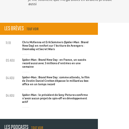
aussi
LES BRÈVES
TOUT VOIR
11:19
Chris McKenna et Erik Sommers (Spider-Man : Brand
New Day) en renfort sur l'écriture de Avengers :
Doomsday et Secret Wars
05 AOU
Spider-Man : Brand New Day : en France, un succès
record aussi avec 3 millions d'entrées en une
semaine
04 AOU
Spider-Man : Brand New Day : comme attendu, le film
de Destin Daniel Cretton dépasse le milliard au box-
office en un temps record
04 AOU
Spider-Man : le président de Sony Pictures confirme
n'avoir aucun projet de spin-off en développement
actif
LES PODCASTS
TOUT VOIR