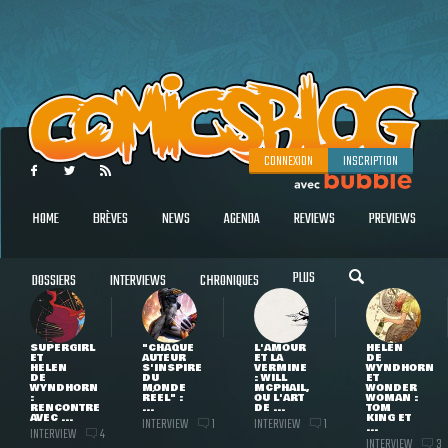
CONNEXION
INSCRIPTION
HOME
BRÈVES
NEWS
AGENDA
REVIEWS
PREVIEWS
PLUS
DOSSIERS
INTERVIEWS
CHRONIQUES
SUPERGIRL
"CHAQUE
L'AMOUR
HELEN
ET
AUTEUR
ET LA
DE
HELEN
S'INSPIRE
VERMINE
WYNDHORN
DE
DU
: WILL
ET
WYNDHORN
MONDE
MCPHAIL,
WONDER
:
RÉEL" :
OU L'ART
WOMAN :
RENCONTRE
...
DE ...
TOM
AVEC ...
KING ET
INTERVIEW
INTERVIEW
1
1
...
INTERVIEW
4
INTERVIEW
3