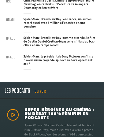
11:19
Chris McKenna et Erik Sommers (Spider-Man : Brand
New Day) en renfort sur l'écriture de Avengers :
Doomsday et Secret Wars
05 AOU
Spider-Man : Brand New Day : en France, un succès
record aussi avec 3 millions d'entrées en une
semaine
04 AOU
Spider-Man : Brand New Day : comme attendu, le film
de Destin Daniel Cretton dépasse le milliard au box-
office en un temps record
04 AOU
Spider-Man : le président de Sony Pictures confirme
n'avoir aucun projet de spin-off en développement
actif
LES PODCASTS
TOUT VOIR
SUPER-HÉROÏNES AU CINÉMA :
UN DÉBAT 100% FÉMININ EN
PODCAST !
Après Wonder Woman, Captain Marvel, et le récent
film Birds of Prey, mais aussi avec la venue proche
de Black Widow, Wonder Woman 1984 et un casting