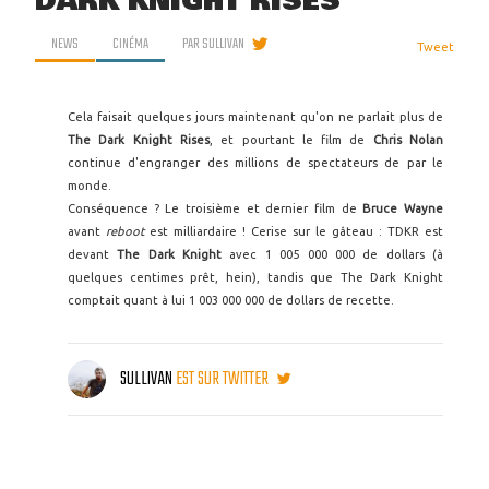
DARK KNIGHT RISES
NEWS
CINÉMA
PAR
SULLIVAN
Tweet
Cela faisait quelques jours maintenant qu'on ne parlait plus de
The Dark Knight Rises
, et pourtant le film de
Chris Nolan
continue d'engranger des millions de spectateurs de par le
monde.
Conséquence ? Le troisième et dernier film de
Bruce Wayne
avant
reboot
est milliardaire ! Cerise sur le gâteau : TDKR est
devant
The Dark Knight
avec 1 005 000 000 de dollars (à
quelques centimes prêt, hein), tandis que The Dark Knight
comptait quant à lui 1 003 000 000 de dollars de recette.
SULLIVAN
EST SUR TWITTER