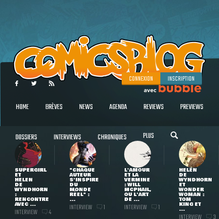
CONNEXION
INSCRIPTION
HOME
BRÈVES
NEWS
AGENDA
REVIEWS
PREVIEWS
PLUS
DOSSIERS
INTERVIEWS
CHRONIQUES
SUPERGIRL
"CHAQUE
L'AMOUR
HELEN
ET
AUTEUR
ET LA
DE
HELEN
S'INSPIRE
VERMINE
WYNDHORN
DE
DU
: WILL
ET
WYNDHORN
MONDE
MCPHAIL,
WONDER
:
RÉEL" :
OU L'ART
WOMAN :
RENCONTRE
...
DE ...
TOM
AVEC ...
KING ET
INTERVIEW
INTERVIEW
1
1
...
INTERVIEW
4
INTERVIEW
3