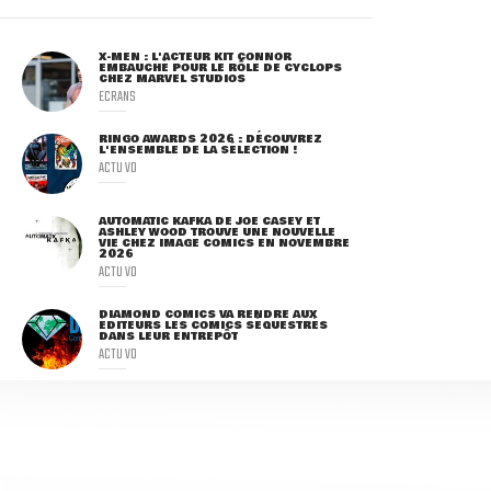
X-MEN : L'ACTEUR KIT CONNOR
EMBAUCHÉ POUR LE RÔLE DE CYCLOPS
CHEZ MARVEL STUDIOS
ECRANS
RINGO AWARDS 2026 : DÉCOUVREZ
L'ENSEMBLE DE LA SÉLECTION !
ACTU VO
AUTOMATIC KAFKA DE JOE CASEY ET
ASHLEY WOOD TROUVE UNE NOUVELLE
VIE CHEZ IMAGE COMICS EN NOVEMBRE
2026
ACTU VO
DIAMOND COMICS VA RENDRE AUX
ÉDITEURS LES COMICS SÉQUESTRÉS
DANS LEUR ENTREPÔT
ACTU VO