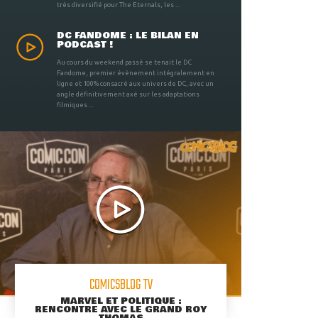
très diversifié pour The Eternals, les ...
DC FANDOME : LE BILAN EN
PODCAST !
Au cours du weekend passé se tenait le DC
Fandome, premier évènement intégralement en
ligne et 100% consacré aux univers de DC, avec un
angle définitivement axé sur les adaptations
filmiques ...
COMICSBLOG TV
MARVEL ET POLITIQUE :
RENCONTRE AVEC LE GRAND ROY
THOMAS