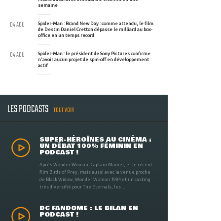
semaine
04 AOU
Spider-Man : Brand New Day : comme attendu, le film
de Destin Daniel Cretton dépasse le milliard au box-
office en un temps record
04 AOU
Spider-Man : le président de Sony Pictures confirme
n'avoir aucun projet de spin-off en développement
actif
LES PODCASTS
TOUT VOIR
SUPER-HÉROÏNES AU CINÉMA :
UN DÉBAT 100% FÉMININ EN
PODCAST !
Après Wonder Woman, Captain Marvel, et le récent
film Birds of Prey, mais aussi avec la venue proche
de Black Widow, Wonder Woman 1984 et un casting
très diversifié pour The Eternals, les ...
DC FANDOME : LE BILAN EN
PODCAST !