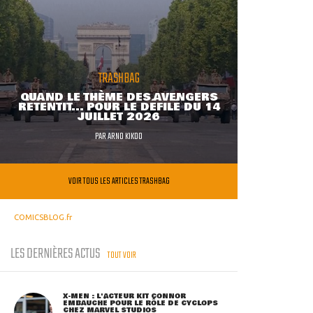
TRASHBAG
QUAND LE THÈME DES AVENGERS
RETENTIT... POUR LE DÉFILÉ DU 14
JUILLET 2026
PAR
ARNO KIKOO
VOIR TOUS LES ARTICLES TRASHBAG
COMICSBLOG.fr
LES DERNIÈRES ACTUS
TOUT VOIR
X-MEN : L'ACTEUR KIT CONNOR
EMBAUCHÉ POUR LE RÔLE DE CYCLOPS
CHEZ MARVEL STUDIOS