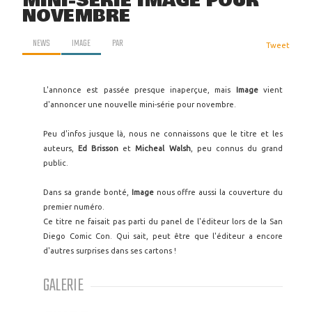
MINI-SÉRIE IMAGE POUR
NOVEMBRE
NEWS
IMAGE
PAR
Tweet
L'annonce est passée presque inaperçue, mais
Image
vient
d'annoncer une nouvelle mini-série pour novembre.
Peu d'infos jusque là, nous ne connaissons que le titre et les
auteurs,
Ed Brisson
et
Micheal Walsh
, peu connus du grand
public.
Dans sa grande bonté,
Image
nous offre aussi la couverture du
premier numéro.
Ce titre ne faisait pas parti du panel de l'éditeur lors de la San
Diego Comic Con. Qui sait, peut être que l'éditeur a encore
d'autres surprises dans ses cartons !
GALERIE