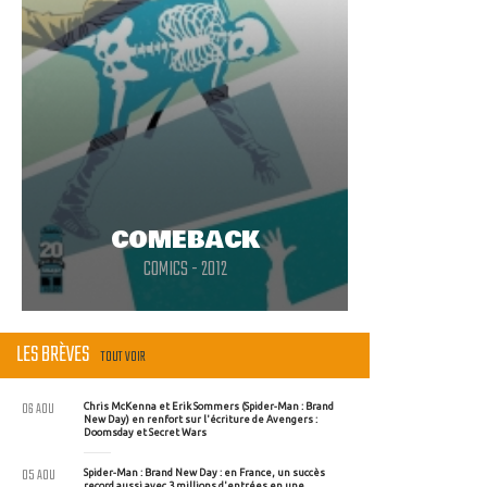
COMEBACK
COMICS - 2012
LES BRÈVES
TOUT VOIR
06 AOU
Chris McKenna et Erik Sommers (Spider-Man : Brand
New Day) en renfort sur l'écriture de Avengers :
Doomsday et Secret Wars
05 AOU
Spider-Man : Brand New Day : en France, un succès
record aussi avec 3 millions d'entrées en une