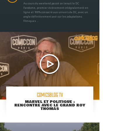
Au cours du weekend passé se tenait le DC
Fandome, premier évènement intégralement en
ligne et 100% consacré aux univers de DC, avec un
angle définitivement axé sur les adaptations
filmiques ...
COMICSBLOG TV
MARVEL ET POLITIQUE :
RENCONTRE AVEC LE GRAND ROY
THOMAS