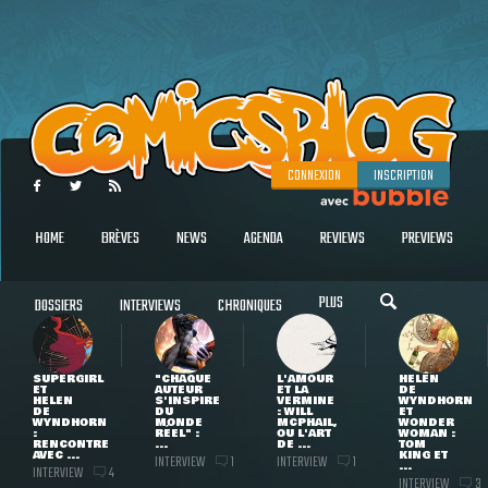
CONNEXION
INSCRIPTION
HOME
BRÈVES
NEWS
AGENDA
REVIEWS
PREVIEWS
PLUS
DOSSIERS
INTERVIEWS
CHRONIQUES
SUPERGIRL
"CHAQUE
L'AMOUR
HELEN
ET
AUTEUR
ET LA
DE
HELEN
S'INSPIRE
VERMINE
WYNDHORN
DE
DU
: WILL
ET
WYNDHORN
MONDE
MCPHAIL,
WONDER
:
RÉEL" :
OU L'ART
WOMAN :
RENCONTRE
...
DE ...
TOM
AVEC ...
KING ET
INTERVIEW
INTERVIEW
1
1
...
INTERVIEW
4
INTERVIEW
3