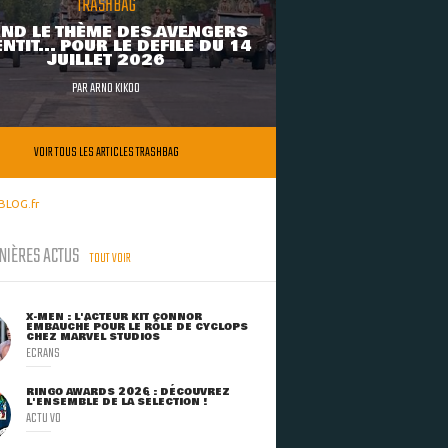
TRASHBAG
ND LE THÈME DES AVENGERS
NTIT... POUR LE DÉFILÉ DU 14
JUILLET 2026
PAR
ARNO KIKOO
VOIR TOUS LES ARTICLES TRASHBAG
BLOG.fr
NIÈRES ACTUS
TOUT VOIR
X-MEN : L'ACTEUR KIT CONNOR
EMBAUCHÉ POUR LE RÔLE DE CYCLOPS
CHEZ MARVEL STUDIOS
ECRANS
RINGO AWARDS 2026 : DÉCOUVREZ
L'ENSEMBLE DE LA SÉLECTION !
ACTU VO