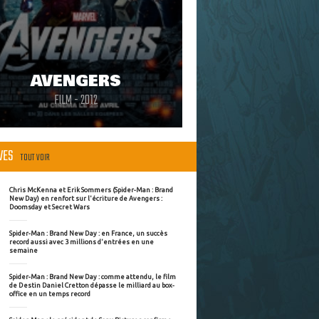
AVENGERS
FILM - 2012
ÈVES
TOUT VOIR
Chris McKenna et Erik Sommers (Spider-Man : Brand
New Day) en renfort sur l'écriture de Avengers :
Doomsday et Secret Wars
Spider-Man : Brand New Day : en France, un succès
record aussi avec 3 millions d'entrées en une
semaine
Spider-Man : Brand New Day : comme attendu, le film
de Destin Daniel Cretton dépasse le milliard au box-
office en un temps record