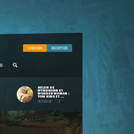
CONNEXION
INSCRIPTION
US
HELEN DE
WYNDHORN ET
WONDER WOMAN :
TOM KING ET ...
INTERVIEW
3