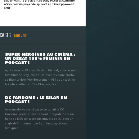
Spider-Man : le président de Sony Pictures confirme
n'avoir aucun projet de spin-off en développement
actif
DCASTS
TOUT VOIR
SUPER-HÉROÏNES AU CINÉMA :
UN DÉBAT 100% FÉMININ EN
PODCAST !
Après Wonder Woman, Captain Marvel, et le récent
film Birds of Prey, mais aussi avec la venue proche
de Black Widow, Wonder Woman 1984 et un casting
très diversifié pour The Eternals, les ...
DC FANDOME : LE BILAN EN
PODCAST !
Au cours du weekend passé se tenait le DC
Fandome, premier évènement intégralement en
ligne et 100% consacré aux univers de DC, avec un
angle définitivement axé sur les adaptations
filmiques ...