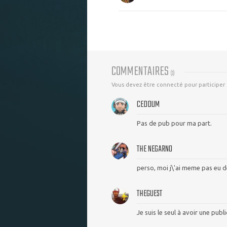
COMMENTAIRES
(
3
)
Vous devez être connecté pour participer
CEDDUM
Pas de pub pour ma part.
THE NEGARNO
perso, moi j\'ai meme pas eu 
THEGUEST
Je suis le seul à avoir une pub