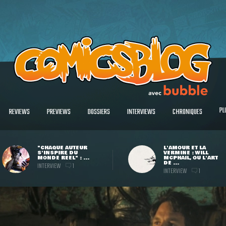
PL
REVIEWS
PREVIEWS
DOSSIERS
INTERVIEWS
CHRONIQUES
"CHAQUE AUTEUR
L'AMOUR ET LA
S'INSPIRE DU
VERMINE : WILL
MONDE RÉEL" : ...
MCPHAIL, OU L'ART
DE ...
INTERVIEW
1
INTERVIEW
1