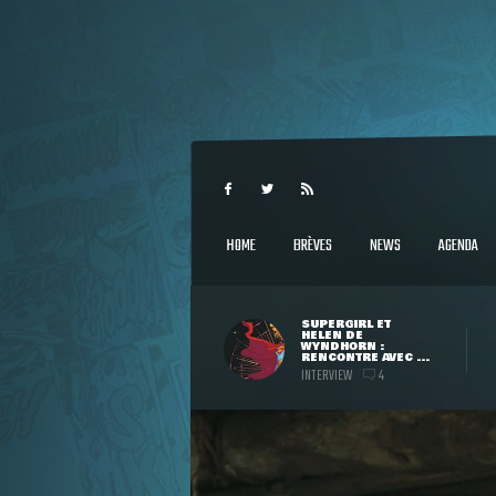
HOME
BRÈVES
NEWS
AGENDA
SUPERGIRL ET
HELEN DE
WYNDHORN :
RENCONTRE AVEC ...
INTERVIEW
4