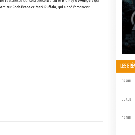
e featurette qui sera présente sur le Blu-Ray d'
Avengers
qui
ntre sur
Chris Evans
et
Mark Ruffalo
, qui a été fortement
LES BR
06 AOU
05 AOU
04 AOU