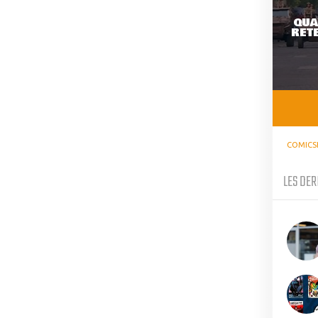
QUA
RETE
COMICS
LES DER