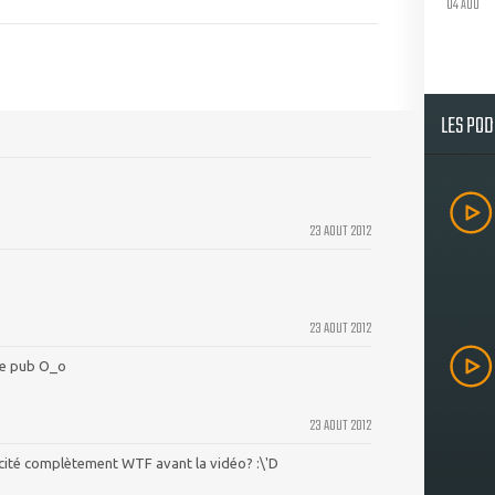
04 AOU
LES PO
23 AOUT 2012
23 AOUT 2012
de pub O_o
23 AOUT 2012
licité complètement WTF avant la vidéo? :\'D