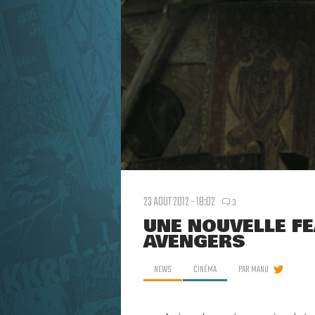
23 AOUT 2012 - 18:02
3
UNE NOUVELLE F
AVENGERS
NEWS
CINÉMA
PAR
MANU