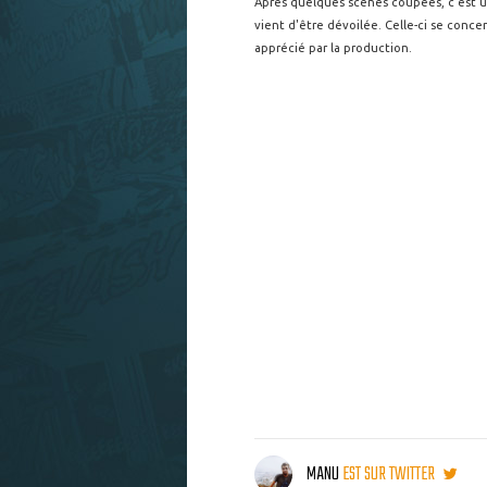
Après quelques scènes coupées, c'est un
vient d'être dévoilée. Celle-ci se conce
apprécié par la production.
MANU
EST SUR TWITTER