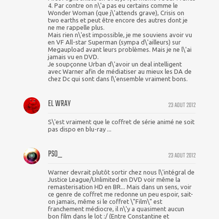
4. Par contre on n\'a pas eu certains comme le
Wonder Woman (que j\'attends grave), Crisis on
two earths et peut être encore des autres dont je
ne me rappelle plus.
Mais rien n\'est impossible, je me souviens avoir vu
en VF All-star Superman (sympa d\'ailleurs) sur
Megaupload avant leurs problèmes. Mais je ne l\'ai
jamais vu en DVD.
Je soupçonne Urban d\'avoir un deal intelligent
avec Warner afin de médiatiser au mieux les DA de
chez Dc qui sont dans l\'ensemble vraiment bons.
EL WRAY
23 AOUT 2012
S\'est vraiment que le coffret de série animé ne soit
pas dispo en blu-ray ...
PSO_
23 AOUT 2012
Warner devrait plutôt sortir chez nous l\'intégral de
Justice League/Unlimited en DVD voir même la
remasterisation HD en BR... Mais dans un sens, voir
ce genre de coffret me redonne un peu espoir, sait-
on jamais, même si le coffret \"Film\" est
franchement médiocre, il n\'y a quasiment aucun
bon film dans le lot :/ (Entre Constantine et