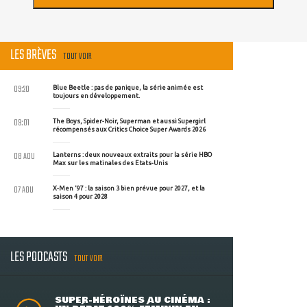
LES BRÈVES
TOUT VOIR
09:20
Blue Beetle : pas de panique, la série animée est
toujours en développement.
09:01
The Boys, Spider-Noir, Superman et aussi Supergirl
récompensés aux Critics Choice Super Awards 2026
08 AOU
Lanterns : deux nouveaux extraits pour la série HBO
Max sur les matinales des Etats-Unis
07 AOU
X-Men '97 : la saison 3 bien prévue pour 2027, et la
saison 4 pour 2028
LES PODCASTS
TOUT VOIR
SUPER-HÉROÏNES AU CINÉMA :