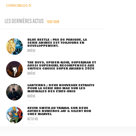
COMICSBLOG.fr
LES DERNIÈRES ACTUS
TOUT VOIR
BLUE BEETLE : PAS DE PANIQUE, LA
SÉRIE ANIMÉE EST TOUJOURS EN
DÉVELOPPEMENT.
BRÈVE
THE BOYS, SPIDER-NOIR, SUPERMAN ET
AUSSI SUPERGIRL RÉCOMPENSÉS AUX
CRITICS CHOICE SUPER AWARDS 2026
BRÈVE
LANTERNS : DEUX NOUVEAUX EXTRAITS
POUR LA SÉRIE HBO MAX SUR LES
MATINALES DES ETATS-UNIS
BRÈVE
KEVIN SMITH AU TRAVAIL SUR DEUX
AUTRES NUMÉROS JAY & SILENT BOB
CHEZ MARVEL
ACTU VO