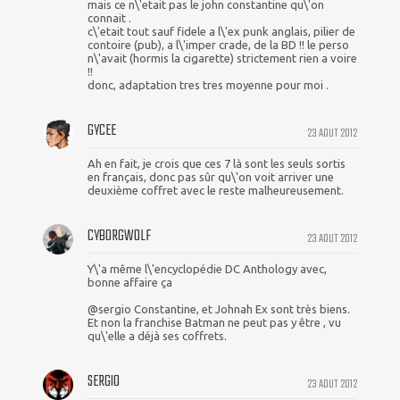
mais ce n\'etait pas le john constantine qu\'on
connait .
c\'etait tout sauf fidele a l\'ex punk anglais, pilier de
contoire (pub), a l\'imper crade, de la BD !! le perso
n\'avait (hormis la cigarette) strictement rien a voire
!!
donc, adaptation tres tres moyenne pour moi .
GYCEE
23 AOUT 2012
Ah en fait, je crois que ces 7 là sont les seuls sortis
en français, donc pas sûr qu\'on voit arriver une
deuxième coffret avec le reste malheureusement.
CYBORGWOLF
23 AOUT 2012
Y\'a même l\'encyclopédie DC Anthology avec,
bonne affaire ça
@sergio Constantine, et Johnah Ex sont très biens.
Et non la franchise Batman ne peut pas y être , vu
qu\'elle a déjà ses coffrets.
SERGIO
23 AOUT 2012