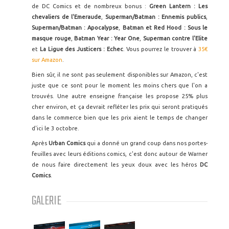
de DC Comics et de nombreux bonus :
Green Lantern : Les
chevaliers de l'Emeraude
,
Superman/Batman : Ennemis publics
,
Superman/Batman : Apocalypse
,
Batman et Red Hood : Sous le
masque rouge
,
Batman Year : Year One
,
Superman contre l'Elite
et
La Ligue des Justicers : Echec
. Vous pourrez le trouver à
35€
sur Amazon
.
Bien sûr, il ne sont pas seulement disponibles sur Amazon, c'est
juste que ce sont pour le moment les moins chers que l'on a
trouvés. Une autre enseigne française les propose 25% plus
cher environ, et ça devrait refléter les prix qui seront pratiqués
dans le commerce bien que les prix aient le temps de changer
d'ici le 3 octobre.
Après
Urban Comics
qui a donné un grand coup dans nos portes-
feuilles avec leurs éditions comics, c'est donc autour de Warner
de nous faire directement les yeux doux avec les héros
DC
Comics
.
GALERIE