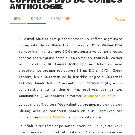
COFFRETS DVD DC COMICS
ANTHOLOGIE
NEWS
CINÉMA
PAR
MANU
Tweet
Si
Marvel Studios
sort prochainement un coffret regroupant
l'intégralité de sa
Phase 1
en Blu-Ray et DVD,
Warner Bros
compte bien montrer que DC Comics aussi a vu de nombreuses
adaptations sur grand écran ou en animation. Pour cela, Warner
sort 3 coffrets
DC Comics Anthologie
au début du mois
d'octobre. Le premier regroupera 8 films DC en DVD :
Green
Lantern
, les 4
Superman
de la franchise originale,
Superman
Returns
,
Jonah Hex
et Constantine ou
Catwoman
(il y a des
contradictions sur le dernier film, espérons que ce soit
Constantine
...). Vous pouvez le trouver
sur Amazon pour 40€
.
Le second coffret sera l'équivalent du premier, mais en version
Blu-Ray avec de nombreux bonus en plus. Retrouvez son
contenu sur
sa fiche
Amazon
où il vous coûtera 80€.
Pour finir, le troisième et personnellement celui que je trouve le
plus intéressant : un coffret contenant 7 adaptations animées