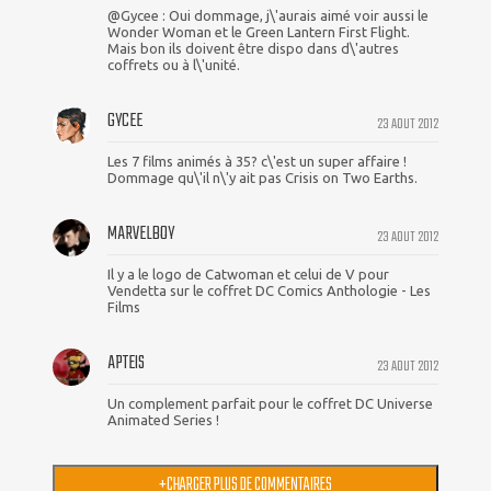
@Gycee : Oui dommage, j\'aurais aimé voir aussi le
Wonder Woman et le Green Lantern First Flight.
Mais bon ils doivent être dispo dans d\'autres
coffrets ou à l\'unité.
GYCEE
23 AOUT 2012
Les 7 films animés à 35? c\'est un super affaire !
Dommage qu\'il n\'y ait pas Crisis on Two Earths.
MARVELBOY
23 AOUT 2012
Il y a le logo de Catwoman et celui de V pour
Vendetta sur le coffret DC Comics Anthologie - Les
Films
APTEIS
23 AOUT 2012
Un complement parfait pour le coffret DC Universe
Animated Series !
+
CHARGER PLUS DE COMMENTAIRES