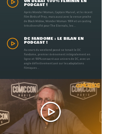
UN DÉBAT 100% FÉMININ EN
PODCAST !
Après Wonder Woman, Captain Marvel, et le récent
film Birds of Prey, mais aussi avec la venue proche
de Black Widow, Wonder Woman 1984 et un casting
très diversifié pour The Eternals, les ...
DC FANDOME : LE BILAN EN
PODCAST !
Au cours du weekend passé se tenait le DC
Fandome, premier évènement intégralement en
ligne et 100% consacré aux univers de DC, avec un
angle définitivement axé sur les adaptations
filmiques ...