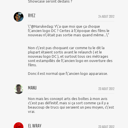
Showcase seront dedans ?
RYEZ
24 AOUT 2012
\"@Narukedag: Y\'a que moi que ça choque
l\'ancien logo DC ? Certes à l\'époque des films le
nouveau n\'était pas sortie mais quand même...\"
Non c\'est pas choquant car comme tu le dit la
plupart étaient sortis avant le relaunch ( et le
nouveau logo DC ), et surtout tous ces métrages
sont estampillés de l\'ancien logo en ouverture des
films.
Donc il est normal que l\'ancien logo apparaisse.
MANU
23 AOUT 2012
Non mais les concept arts des boîtes à mon avis
c\'est pas définitif, mais si ça sort comme ça il y a
beaucoup de trucs qui seraient un peu moyen, c\'est
vrai.
EL WRAY
23 AOUT 2012