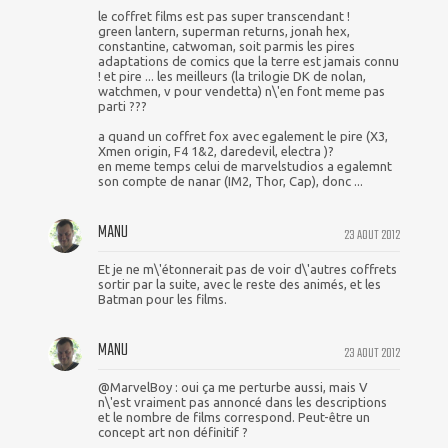
le coffret films est pas super transcendant !
green lantern, superman returns, jonah hex,
constantine, catwoman, soit parmis les pires
adaptations de comics que la terre est jamais connu
! et pire ... les meilleurs (la trilogie DK de nolan,
watchmen, v pour vendetta) n\'en font meme pas
parti ???
a quand un coffret fox avec egalement le pire (X3,
Xmen origin, F4 1&2, daredevil, electra )?
en meme temps celui de marvelstudios a egalemnt
son compte de nanar (IM2, Thor, Cap), donc ...
MANU
23 AOUT 2012
Et je ne m\'étonnerait pas de voir d\'autres coffrets
sortir par la suite, avec le reste des animés, et les
Batman pour les films.
MANU
23 AOUT 2012
@MarvelBoy : oui ça me perturbe aussi, mais V
n\'est vraiment pas annoncé dans les descriptions
et le nombre de films correspond. Peut-être un
concept art non définitif ?