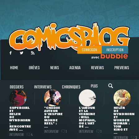
CONNEXION
INSCRIPTION
HOME
BRÈVES
NEWS
AGENDA
REVIEWS
PREVIEWS
PLUS
DOSSIERS
INTERVIEWS
CHRONIQUES
SUPERGIRL
"CHAQUE
L'AMOUR
HELEN
ET
AUTEUR
ET LA
DE
HELEN
S'INSPIRE
VERMINE
WYNDHORN
DE
DU
: WILL
ET
WYNDHORN
MONDE
MCPHAIL,
WONDER
:
RÉEL" :
OU L'ART
WOMAN :
RENCONTRE
...
DE ...
TOM
AVEC ...
KING ET
INTERVIEW
INTERVIEW
1
1
...
INTERVIEW
4
INTERVIEW
3