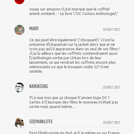
ouiap sur amazon s\'est marqué que le coffret
animé contient : - Le livre \"DC Comics Anthologie\"
MARTI
23 AOUT 2012
Ce qui peut être également \"choquant\" c\'est la
présence d\'Aquaman sur la jacket alors que je ne
crois pas qu\'il apparaisse dans un seul de ces films !
J\'ai lu ailleurs que les coffrets contiendraient aussi
l\'anthologie sortie par Urban lors de leur
lancement, ce qui rendrait les coffrets encore plus
intéressants vu que le bouquin coûte 22? il me
semble.
NARUKEDAG
23 AOUT 2012
Y\'a que moi que ça choque l\'ancien logo DC ?
Certes à l\'époque des films le nouveau n\'était pas
sortie mais quand même...
EDDYVANLEFFE
23 AOUT 2012
First Flight existe en dvd, je l\'ai même vu sur France