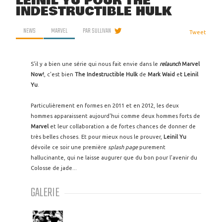
LEINIL YU POUR THE
INDESTRUCTIBLE HULK
NEWS
MARVEL
PAR
SULLIVAN
Tweet
S'il y a bien une série qui nous fait envie dans le
relaunch
Marvel
Now!
, c'est bien
The Indestructible Hulk
de
Mark Waid
e
t Leinil
Yu
.
Particulièrement en formes en 2011 et en 2012, les deux
hommes apparaissent aujourd'hui comme deux hommes forts de
Marvel
et leur collaboration a de fortes chances de donner de
très belles choses. Et pour mieux nous le prouver,
Leinil Yu
dévoile ce soir une première
splash page
purement
hallucinante, qui ne laisse augurer que du bon pour l'avenir du
Colosse de jade...
GALERIE