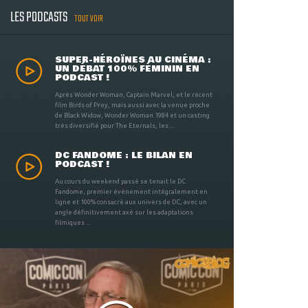
LES PODCASTS
TOUT VOIR
SUPER-HÉROÏNES AU CINÉMA :
UN DÉBAT 100% FÉMININ EN
PODCAST !
Après Wonder Woman, Captain Marvel, et le récent
film Birds of Prey, mais aussi avec la venue proche
de Black Widow, Wonder Woman 1984 et un casting
très diversifié pour The Eternals, les ...
DC FANDOME : LE BILAN EN
PODCAST !
Au cours du weekend passé se tenait le DC
Fandome, premier évènement intégralement en
ligne et 100% consacré aux univers de DC, avec un
angle définitivement axé sur les adaptations
filmiques ...