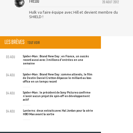
FREDO
20 AOUT 2012
Hulk va faire équipe avec Hill et devient membre du
SHIELD !
LES BRÈVES
TOUT VOIR
05 AOU
Spider-Man : Brand New Day : en France, un succès
record aussi avec 3 millions d'entrées en une
semaine
04 AOU
Spider-Man : Brand New Day : comme attendu, le film
de Destin Daniel Cretton dépasse le milliard au box-
office en un temps record
04 AOU
Spider-Man : le président de Sony Pictures confirme
n'avoir aucun projet de spin-off en développement
actif
04 AOU
Lanterns : deux extraits avec Hal Jordan pour la série
HBO Max avant la sortie