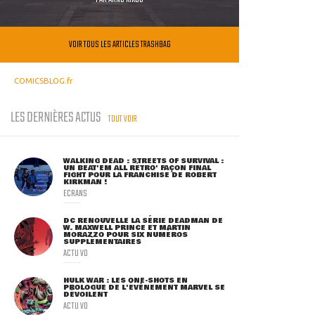
VOIR TOUS LES ARTICLES TRASHBAG
COMICSBLOG.fr
LES DERNIÈRES ACTUS
TOUT VOIR
WALKING DEAD : STREETS OF SURVIVAL :
UN BEAT'EM ALL RÉTRO' FAÇON FINAL
FIGHT POUR LA FRANCHISE DE ROBERT
KIRKMAN !
ECRANS
DC RENOUVELLE LA SÉRIE DEADMAN DE
W. MAXWELL PRINCE ET MARTIN
MORAZZO POUR SIX NUMÉROS
SUPPLÉMENTAIRES
ACTU VO
HULK WAR : LES ONE-SHOTS EN
PROLOGUE DE L'ÉVÈNEMENT MARVEL SE
DÉVOILENT
ACTU VO