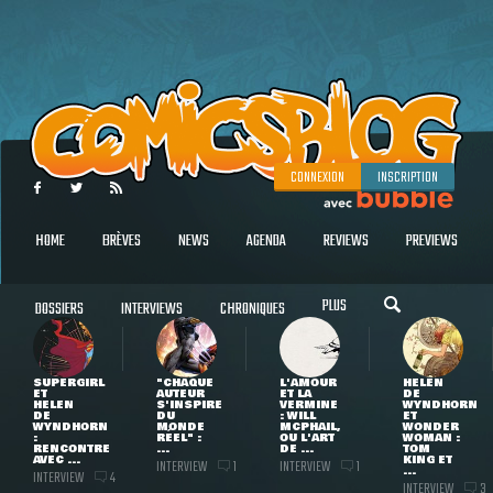
CONNEXION
INSCRIPTION
HOME
BRÈVES
NEWS
AGENDA
REVIEWS
PREVIEWS
PLUS
DOSSIERS
INTERVIEWS
CHRONIQUES
SUPERGIRL
"CHAQUE
L'AMOUR
HELEN
ET
AUTEUR
ET LA
DE
HELEN
S'INSPIRE
VERMINE
WYNDHORN
DE
DU
: WILL
ET
WYNDHORN
MONDE
MCPHAIL,
WONDER
:
RÉEL" :
OU L'ART
WOMAN :
RENCONTRE
...
DE ...
TOM
AVEC ...
KING ET
INTERVIEW
INTERVIEW
1
1
...
INTERVIEW
4
INTERVIEW
3