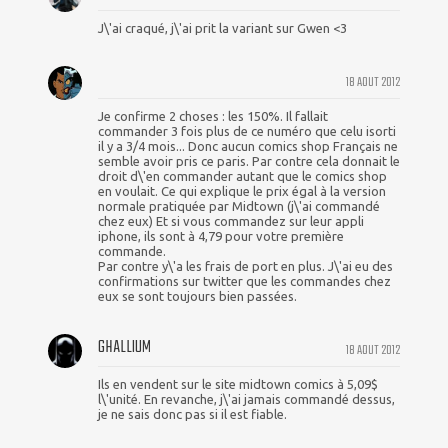
J\'ai craqué, j\'ai prit la variant sur Gwen <3
18 AOUT 2012
Je confirme 2 choses : les 150%. Il fallait
commander 3 fois plus de ce numéro que celu isorti
il y a 3/4 mois... Donc aucun comics shop Français ne
semble avoir pris ce paris. Par contre cela donnait le
droit d\'en commander autant que le comics shop
en voulait. Ce qui explique le prix égal à la version
normale pratiquée par Midtown (j\'ai commandé
chez eux) Et si vous commandez sur leur appli
iphone, ils sont à 4,79 pour votre première
commande.
Par contre y\'a les frais de port en plus. J\'ai eu des
confirmations sur twitter que les commandes chez
eux se sont toujours bien passées.
GHALLIUM
18 AOUT 2012
Ils en vendent sur le site midtown comics à 5,09$
l\'unité. En revanche, j\'ai jamais commandé dessus,
je ne sais donc pas si il est fiable.