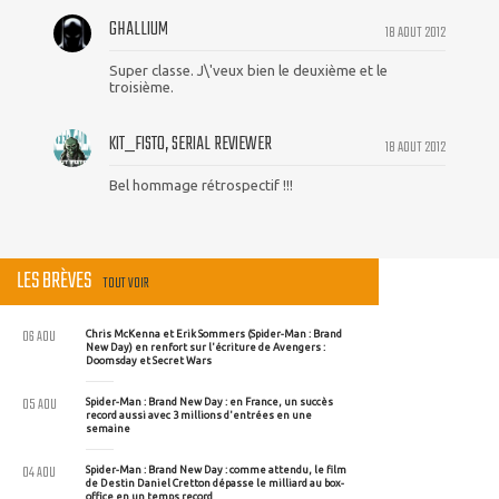
GHALLIUM
18 AOUT 2012
Super classe. J\'veux bien le deuxième et le
troisième.
KIT_FISTO, SERIAL REVIEWER
18 AOUT 2012
Bel hommage rétrospectif !!!
LES BRÈVES
TOUT VOIR
06 AOU
Chris McKenna et Erik Sommers (Spider-Man : Brand
New Day) en renfort sur l'écriture de Avengers :
Doomsday et Secret Wars
05 AOU
Spider-Man : Brand New Day : en France, un succès
record aussi avec 3 millions d'entrées en une
semaine
04 AOU
Spider-Man : Brand New Day : comme attendu, le film
de Destin Daniel Cretton dépasse le milliard au box-
office en un temps record