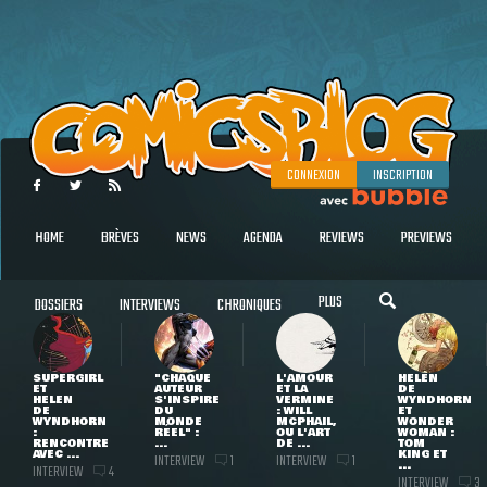
CONNEXION
INSCRIPTION
HOME
BRÈVES
NEWS
AGENDA
REVIEWS
PREVIEWS
PLUS
DOSSIERS
INTERVIEWS
CHRONIQUES
SUPERGIRL
"CHAQUE
L'AMOUR
HELEN
ET
AUTEUR
ET LA
DE
HELEN
S'INSPIRE
VERMINE
WYNDHORN
DE
DU
: WILL
ET
WYNDHORN
MONDE
MCPHAIL,
WONDER
:
RÉEL" :
OU L'ART
WOMAN :
RENCONTRE
...
DE ...
TOM
AVEC ...
KING ET
INTERVIEW
INTERVIEW
1
1
...
INTERVIEW
4
INTERVIEW
3