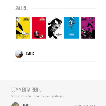
GALERIE
CYNOK
COMMENTAIRES
(
13
)
Vous devez être connecté pour participer
MARTI