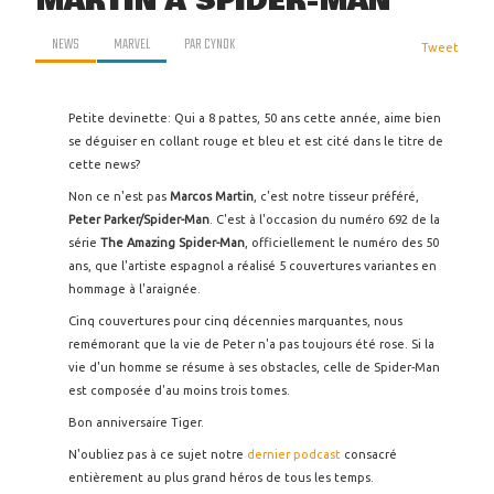
MARTIN À SPIDER-MAN
NEWS
MARVEL
PAR
CYNOK
Tweet
Petite devinette: Qui a 8 pattes, 50 ans cette année, aime bien
se déguiser en collant rouge et bleu et est cité dans le titre de
cette news?
Non ce n'est pas
Marcos
Martin
, c'est notre tisseur préféré,
Peter Parker/Spider-Man
. C'est à l'occasion du numéro 692 de la
série
The
Amazing Spider-Man
, officiellement le numéro des 50
ans, que l'artiste espagnol a réalisé 5 couvertures variantes en
hommage à l'araignée.
Cinq couvertures pour cinq décennies marquantes, nous
remémorant que la vie de Peter n'a pas toujours été rose. Si la
vie d'un homme se résume à ses obstacles, celle de Spider-Man
est composée d'au moins trois tomes.
Bon anniversaire Tiger.
N'oubliez pas à ce sujet notre
dernier podcast
consacré
entièrement au plus grand héros de tous les temps.