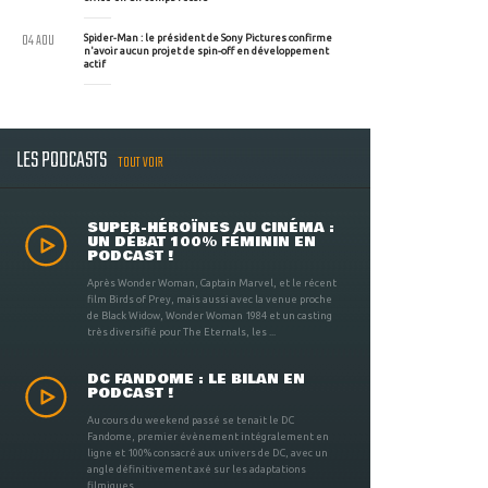
04 AOU
Spider-Man : le président de Sony Pictures confirme
n'avoir aucun projet de spin-off en développement
actif
LES PODCASTS
TOUT VOIR
SUPER-HÉROÏNES AU CINÉMA :
UN DÉBAT 100% FÉMININ EN
PODCAST !
Après Wonder Woman, Captain Marvel, et le récent
film Birds of Prey, mais aussi avec la venue proche
de Black Widow, Wonder Woman 1984 et un casting
très diversifié pour The Eternals, les ...
DC FANDOME : LE BILAN EN
PODCAST !
Au cours du weekend passé se tenait le DC
Fandome, premier évènement intégralement en
ligne et 100% consacré aux univers de DC, avec un
angle définitivement axé sur les adaptations
filmiques ...