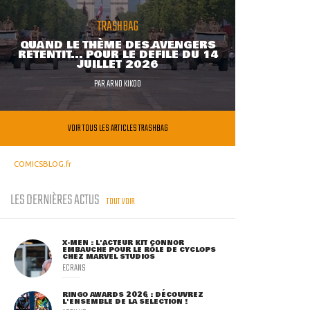
TRASHBAG
QUAND LE THÈME DES AVENGERS
RETENTIT... POUR LE DÉFILÉ DU 14
JUILLET 2026
PAR
ARNO KIKOO
VOIR TOUS LES ARTICLES TRASHBAG
COMICSBLOG.fr
LES DERNIÈRES ACTUS
TOUT VOIR
X-MEN : L'ACTEUR KIT CONNOR
EMBAUCHÉ POUR LE RÔLE DE CYCLOPS
CHEZ MARVEL STUDIOS
ECRANS
RINGO AWARDS 2026 : DÉCOUVREZ
L'ENSEMBLE DE LA SÉLECTION !