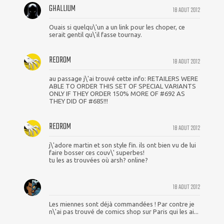
GHALLIUM
18 AOUT 2012
Ouais si quelqu\'un a un link pour les choper, ce
serait gentil qu\'il fasse tournay.
REDROM
18 AOUT 2012
au passage j\'ai trouvé cette info: RETAILERS WERE
ABLE TO ORDER THIS SET OF SPECIAL VARIANTS
ONLY IF THEY ORDER 150% MORE OF #692 AS
THEY DID OF #685!!!
REDROM
18 AOUT 2012
j\'adore martin et son style fin. ils ont bien vu de lui
faire bosser ces couv\' superbes!
tu les as trouvées où arsh? online?
18 AOUT 2012
Les miennes sont déjà commandées ! Par contre je
n\'ai pas trouvé de comics shop sur Paris qui les ai...