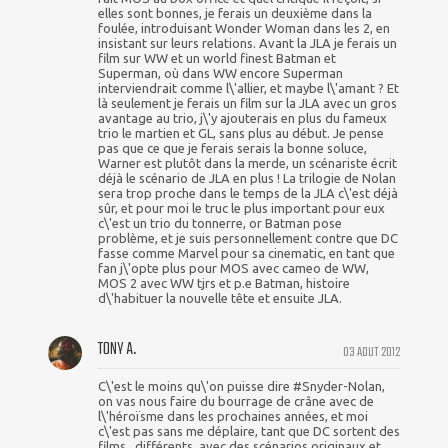
elles sont bonnes, je ferais un deuxième dans la
foulée, introduisant Wonder Woman dans les 2, en
insistant sur leurs relations. Avant la JLA je ferais un
film sur WW et un world finest Batman et
Superman, où dans WW encore Superman
interviendrait comme l\'allier, et maybe l\'amant ? Et
là seulement je ferais un film sur la JLA avec un gros
avantage au trio, j\'y ajouterais en plus du fameux
trio le martien et GL, sans plus au début. Je pense
pas que ce que je ferais serais la bonne soluce,
Warner est plutôt dans la merde, un scénariste écrit
déjà le scénario de JLA en plus ! La trilogie de Nolan
sera trop proche dans le temps de la JLA c\'est déjà
sûr, et pour moi le truc le plus important pour eux
c\'est un trio du tonnerre, or Batman pose
problème, et je suis personnellement contre que DC
fasse comme Marvel pour sa cinematic, en tant que
fan j\'opte plus pour MOS avec cameo de WW,
MOS 2 avec WW tjrs et p.e Batman, histoire
d\'habituer la nouvelle tête et ensuite JLA.
TONY A.
03 AOUT 2012
C\'est le moins qu\'on puisse dire #Snyder-Nolan,
on vas nous faire du bourrage de crâne avec de
l\'héroïsme dans les prochaines années, et moi
c\'est pas sans me déplaire, tant que DC sortent des
films...différents, avec des scénarios originaux et