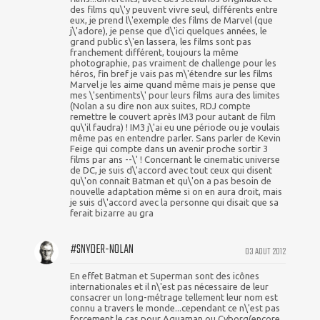
des films qu\'y peuvent vivre seul, différents entre
eux, je prend l\'exemple des films de Marvel (que
j\'adore), je pense que d\'ici quelques années, le
grand public s\'en lassera, les films sont pas
franchement différent, toujours la même
photographie, pas vraiment de challenge pour les
héros, fin bref je vais pas m\'étendre sur les films
Marvel je les aime quand même mais je pense que
mes \'sentiments\' pour leurs films aura des limites
(Nolan a su dire non aux suites, RDJ compte
remettre le couvert après IM3 pour autant de film
qu\'il faudra) ! IM3 j\'ai eu une période ou je voulais
même pas en entendre parler. Sans parler de Kevin
Feige qui compte dans un avenir proche sortir 3
films par ans --\' ! Concernant le cinematic universe
de DC, je suis d\'accord avec tout ceux qui disent
qu\'on connait Batman et qu\'on a pas besoin de
nouvelle adaptation même si on en aura droit, mais
je suis d\'accord avec la personne qui disait que sa
ferait bizarre au gra
#SNYDER-NOLAN
03 AOUT 2012
En effet Batman et Superman sont des icônes
internationales et il n\'est pas nécessaire de leur
consacrer un long-métrage tellement leur nom est
connu a travers le monde...cependant ce n\'est pas
forcement le cas pour Aquaman ou Cyborg(encore