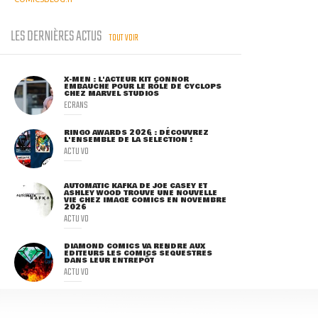
LES DERNIÈRES ACTUS
TOUT VOIR
X-MEN : L'ACTEUR KIT CONNOR
EMBAUCHÉ POUR LE RÔLE DE CYCLOPS
CHEZ MARVEL STUDIOS
ECRANS
RINGO AWARDS 2026 : DÉCOUVREZ
L'ENSEMBLE DE LA SÉLECTION !
ACTU VO
AUTOMATIC KAFKA DE JOE CASEY ET
ASHLEY WOOD TROUVE UNE NOUVELLE
VIE CHEZ IMAGE COMICS EN NOVEMBRE
2026
ACTU VO
DIAMOND COMICS VA RENDRE AUX
ÉDITEURS LES COMICS SÉQUESTRÉS
DANS LEUR ENTREPÔT
ACTU VO