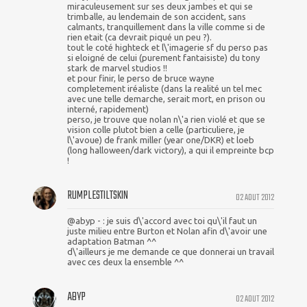
miraculeusement sur ses deux jambes et qui se
trimballe, au lendemain de son accident, sans
calmants, tranquillement dans la ville comme si de
rien etait (ca devrait piqué un peu ?).
tout le coté highteck et l\'imagerie sf du perso pas
si eloigné de celui (purement fantaisiste) du tony
stark de marvel studios !!
et pour finir, le perso de bruce wayne
completement iréaliste (dans la realité un tel mec
avec une telle demarche, serait mort, en prison ou
interné, rapidement)
perso, je trouve que nolan n\'a rien violé et que se
vision colle plutot bien a celle (particuliere, je
l\'avoue) de frank miller (year one/DKR) et loeb
(long halloween/dark victory), a qui il empreinte bcp
!
RUMPLESTILTSKIN
02 AOUT 2012
@abyp - : je suis d\'accord avec toi qu\'il faut un
juste milieu entre Burton et Nolan afin d\'avoir une
adaptation Batman ^^
d\'ailleurs je me demande ce que donnerai un travail
avec ces deux la ensemble ^^
ABYP
02 AOUT 2012