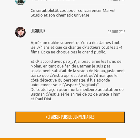
Ce serait plutôt cool pour concurrencer Marvel
Studio et son cinematic universe
BIGQUICK
02 AOUT 2012
Après on oublie souvent qu\'on a des James tout
les 3/4 ans et que ça change d\'acteurs tout les 3-4
films. Et ça ne choque pas le grand public.
Et d\'accord avec pso_, j\'ai beau aimé les films de
Nolan, en tant que fan de Batman je suis pas
totalement satisfait de la vision de Nolan, justement
parce que c\'est trop réaliste et qu\'il manque le
côté détective du personnage. Il l\'a abordé
uniquement sous l\'aspect \"vigilant\".
De toute façon pour moi la meilleure adaptation de
Batman c\'est la série animé de 92 de Bruce Timm
et Paul Dini.
+
CHARGER PLUS DE COMMENTAIRES