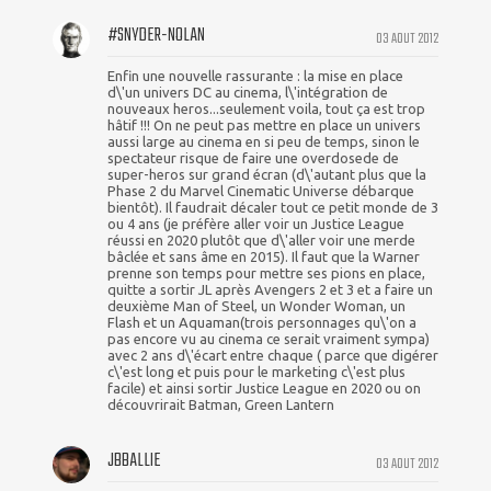
#SNYDER-NOLAN
03 AOUT 2012
Enfin une nouvelle rassurante : la mise en place
d\'un univers DC au cinema, l\'intégration de
nouveaux heros...seulement voila, tout ça est trop
hâtif !!! On ne peut pas mettre en place un univers
aussi large au cinema en si peu de temps, sinon le
spectateur risque de faire une overdosede de
super-heros sur grand écran (d\'autant plus que la
Phase 2 du Marvel Cinematic Universe débarque
bientôt). Il faudrait décaler tout ce petit monde de 3
ou 4 ans (je préfère aller voir un Justice League
réussi en 2020 plutôt que d\'aller voir une merde
bâclée et sans âme en 2015). Il faut que la Warner
prenne son temps pour mettre ses pions en place,
quitte a sortir JL après Avengers 2 et 3 et a faire un
deuxième Man of Steel, un Wonder Woman, un
Flash et un Aquaman(trois personnages qu\'on a
pas encore vu au cinema ce serait vraiment sympa)
avec 2 ans d\'écart entre chaque ( parce que digérer
c\'est long et puis pour le marketing c\'est plus
facile) et ainsi sortir Justice League en 2020 ou on
découvrirait Batman, Green Lantern
JBBALLIE
03 AOUT 2012