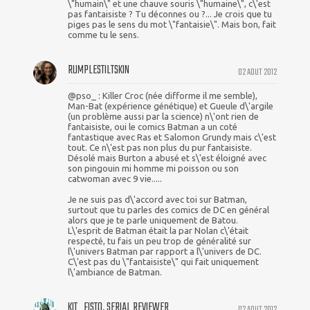
\"humain\" et une chauve souris \"humaine\", c\'est
pas fantaisiste ? Tu déconnes ou ?... Je crois que tu
piges pas le sens du mot \"fantaisie\". Mais bon, fait
comme tu le sens.
RUMPLESTILTSKIN
02 AOUT 2012
@pso_ : Killer Croc (née difforme il me semble),
Man-Bat (expérience génétique) et Gueule d\'argile
(un problème aussi par la science) n\'ont rien de
fantaisiste, oui le comics Batman a un coté
fantastique avec Ras et Salomon Grundy mais c\'est
tout. Ce n\'est pas non plus du pur fantaisiste.
Désolé mais Burton a abusé et s\'est éloigné avec
son pingouin mi homme mi poisson ou son
catwoman avec 9 vie.....
Je ne suis pas d\'accord avec toi sur Batman,
surtout que tu parles des comics de DC en général
alors que je te parle uniquement de Batou.
L\'esprit de Batman était la par Nolan c\'était
respecté, tu fais un peu trop de généralité sur
l\'univers Batman par rapport a l\'univers de DC.
C\'est pas du \"fantaisiste\" qui fait uniquement
l\'ambiance de Batman.
KIT_FISTO, SERIAL REVIEWER
02 AOUT 2012