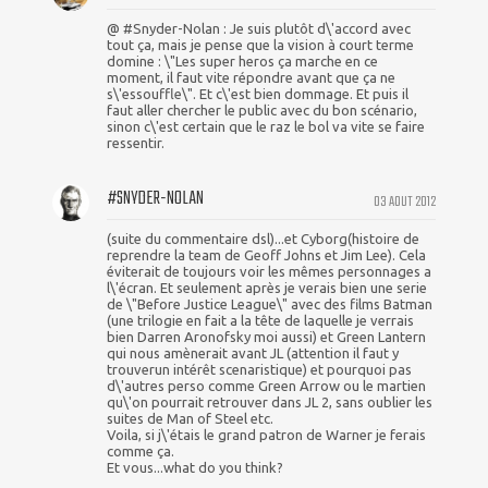
@ #Snyder-Nolan : Je suis plutôt d\'accord avec
tout ça, mais je pense que la vision à court terme
domine : \"Les super heros ça marche en ce
moment, il faut vite répondre avant que ça ne
s\'essouffle\". Et c\'est bien dommage. Et puis il
faut aller chercher le public avec du bon scénario,
sinon c\'est certain que le raz le bol va vite se faire
ressentir.
#SNYDER-NOLAN
03 AOUT 2012
(suite du commentaire dsl)...et Cyborg(histoire de
reprendre la team de Geoff Johns et Jim Lee). Cela
éviterait de toujours voir les mêmes personnages a
l\'écran. Et seulement après je verais bien une serie
de \"Before Justice League\" avec des films Batman
(une trilogie en fait a la tête de laquelle je verrais
bien Darren Aronofsky moi aussi) et Green Lantern
qui nous amènerait avant JL (attention il faut y
trouverun intérêt scenaristique) et pourquoi pas
d\'autres perso comme Green Arrow ou le martien
qu\'on pourrait retrouver dans JL 2, sans oublier les
suites de Man of Steel etc.
Voila, si j\'étais le grand patron de Warner je ferais
comme ça.
Et vous...what do you think?