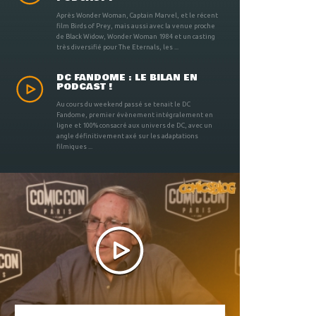
Après Wonder Woman, Captain Marvel, et le récent
film Birds of Prey, mais aussi avec la venue proche
de Black Widow, Wonder Woman 1984 et un casting
très diversifié pour The Eternals, les ...
DC FANDOME : LE BILAN EN
PODCAST !
Au cours du weekend passé se tenait le DC
Fandome, premier évènement intégralement en
ligne et 100% consacré aux univers de DC, avec un
angle définitivement axé sur les adaptations
filmiques ...