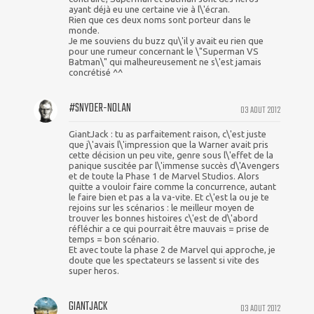
ayant déjà eu une certaine vie à l\'écran.
Rien que ces deux noms sont porteur dans le
monde.
Je me souviens du buzz qu\'il y avait eu rien que
pour une rumeur concernant le \"Superman VS
Batman\" qui malheureusement ne s\'est jamais
concrétisé ^^
#SNYDER-NOLAN
03 AOUT 2012
GiantJack : tu as parfaitement raison, c\'est juste
que j\'avais l\'impression que la Warner avait pris
cette décision un peu vite, genre sous l\'effet de la
panique suscitée par l\'immense succès d\'Avengers
et de toute la Phase 1 de Marvel Studios. Alors
quitte a vouloir faire comme la concurrence, autant
le faire bien et pas a la va-vite. Et c\'est la ou je te
rejoins sur les scénarios : le meilleur moyen de
trouver les bonnes histoires c\'est de d\'abord
réfléchir a ce qui pourrait être mauvais = prise de
temps = bon scénario.
Et avec toute la phase 2 de Marvel qui approche, je
doute que les spectateurs se lassent si vite des
super heros.
GIANTJACK
03 AOUT 2012