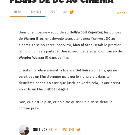
PLANS DE DC AU CINÉMA
NEWS
CINÉMA
PAR
SULLIVAN
Tweet
Dans une interview accordé au
Hollywood Reporter
, les pontes
de
Warner Bros
. ont dévoilé leurs plans pour l'univers
DC
au
cinéma. Et selon cette interview,
Man of Steel
serait le premier
film d'un univers partagé. Une rumeur parle aussi d'un caméo de
Wonder Woman
(!) dans ce film.
Ensuite, ils relanceraient la licence
Batman
au cinéma, qui ne
serait pas un film d'origine mais qui le montrerait dans sa
deuxième année en tant que justicier. Après cela, ils ont prévu
en 2016 un film
Justice League
.
Bon, ça c'est le plan, et on aime quand un plan se déroule
comme prévu...
SULLIVAN
EST SUR TWITTER