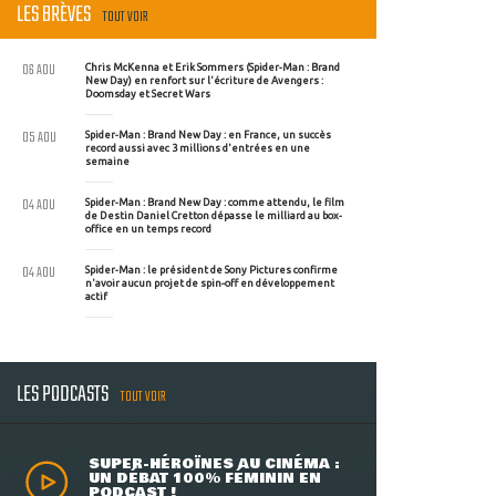
LES BRÈVES
TOUT VOIR
06 AOU
Chris McKenna et Erik Sommers (Spider-Man : Brand
New Day) en renfort sur l'écriture de Avengers :
Doomsday et Secret Wars
05 AOU
Spider-Man : Brand New Day : en France, un succès
record aussi avec 3 millions d'entrées en une
semaine
04 AOU
Spider-Man : Brand New Day : comme attendu, le film
de Destin Daniel Cretton dépasse le milliard au box-
office en un temps record
04 AOU
Spider-Man : le président de Sony Pictures confirme
n'avoir aucun projet de spin-off en développement
actif
LES PODCASTS
TOUT VOIR
SUPER-HÉROÏNES AU CINÉMA :
UN DÉBAT 100% FÉMININ EN
PODCAST !