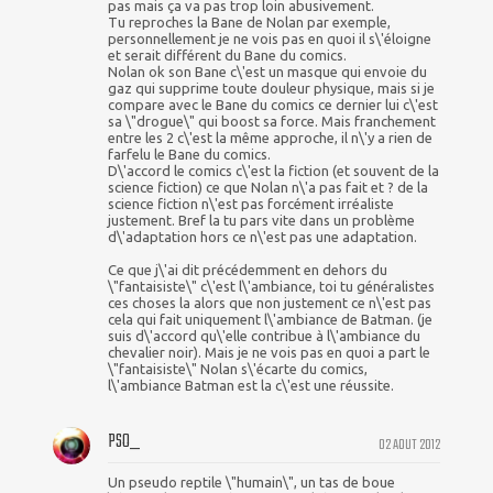
pas mais ça va pas trop loin abusivement.
Tu reproches la Bane de Nolan par exemple,
personnellement je ne vois pas en quoi il s\'éloigne
et serait différent du Bane du comics.
Nolan ok son Bane c\'est un masque qui envoie du
gaz qui supprime toute douleur physique, mais si je
compare avec le Bane du comics ce dernier lui c\'est
sa \"drogue\" qui boost sa force. Mais franchement
entre les 2 c\'est la même approche, il n\'y a rien de
farfelu le Bane du comics.
D\'accord le comics c\'est la fiction (et souvent de la
science fiction) ce que Nolan n\'a pas fait et ? de la
science fiction n\'est pas forcément irréaliste
justement. Bref la tu pars vite dans un problème
d\'adaptation hors ce n\'est pas une adaptation.
Ce que j\'ai dit précédemment en dehors du
\"fantaisiste\" c\'est l\'ambiance, toi tu généralistes
ces choses la alors que non justement ce n\'est pas
cela qui fait uniquement l\'ambiance de Batman. (je
suis d\'accord qu\'elle contribue à l\'ambiance du
chevalier noir). Mais je ne vois pas en quoi a part le
\"fantaisiste\" Nolan s\'écarte du comics,
l\'ambiance Batman est la c\'est une réussite.
PSO_
02 AOUT 2012
Un pseudo reptile \"humain\", un tas de boue