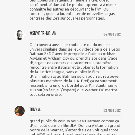
tels icônes partageant la même affiche, c\'est
carrément séduisant. Le public apprendra à mieux
connaître les autres en découvrant le film. Qui
pourrait, quant à lui, enfanter de nouvelles sagas
centrées dès lors sur tous les personnages.
#SNYDER-NOLAN
04 AOUT 2012
On trouvera aussi une continuité ou du moins un
univers similaire dans les jeux vidéos(on a déjà Lego
Batman 2 : DC avec le prequelle a Batman Arkham
Asylum et Arkham City qui prendra ace dans l\'age
d\'argent des comics qui racontera la première
rencontre entre Batman et le Joker et la formation
de la Justice League, sans oublier le film
d\'animation Lego Batman ou on pourrait retrouver
plusieurs membres de la JLA. Bref, ça va surement
ressembler a un gros bordel pour l\'instant mais je
suis sur(en fait je l\'espere) que Warner-DC mettra
tout cela en ordre.
TONY A.
03 AOUT 2012
grand public de voir un nouveau Batman comme ça
d\'un coût dans un film JLA. Donc si j\'étais un grand
ponte de la Warner, j\'attendrais de voir quel score
fait MOS au box office et quel critique il reçoit, si