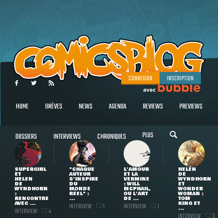
CONNEXION
INSCRIPTION
HOME
BRÈVES
NEWS
AGENDA
REVIEWS
PREVIEWS
PLUS
DOSSIERS
INTERVIEWS
CHRONIQUES
SUPERGIRL
"CHAQUE
L'AMOUR
HELEN
ET
AUTEUR
ET LA
DE
HELEN
S'INSPIRE
VERMINE
WYNDHORN
DE
DU
: WILL
ET
WYNDHORN
MONDE
MCPHAIL,
WONDER
:
RÉEL" :
OU L'ART
WOMAN :
RENCONTRE
...
DE ...
TOM
AVEC ...
KING ET
INTERVIEW
INTERVIEW
1
1
...
INTERVIEW
4
INTERVIEW
3