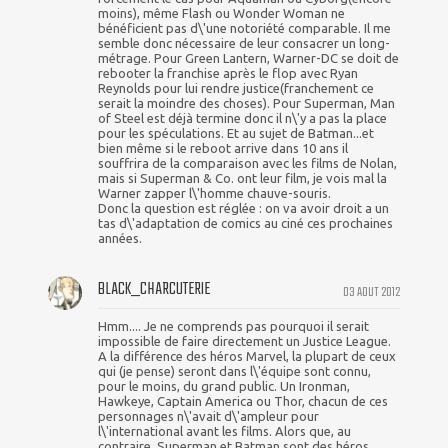
moins), même Flash ou Wonder Woman ne
bénéficient pas d\'une notoriété comparable. Il me
semble donc nécessaire de leur consacrer un long-
métrage. Pour Green Lantern, Warner-DC se doit de
rebooter la franchise après le flop avec Ryan
Reynolds pour lui rendre justice(franchement ce
serait la moindre des choses). Pour Superman, Man
of Steel est déjà termine donc il n\'y a pas la place
pour les spéculations. Et au sujet de Batman...et
bien même si le reboot arrive dans 10 ans il
souffrira de la comparaison avec les films de Nolan,
mais si Superman & Co. ont leur film, je vois mal la
Warner zapper l\'homme chauve-souris.
Donc la question est réglée : on va avoir droit a un
tas d\'adaptation de comics au ciné ces prochaines
années.
BLACK_CHARCUTERIE
03 AOUT 2012
Hmm.... Je ne comprends pas pourquoi il serait
impossible de faire directement un Justice League.
A la différence des héros Marvel, la plupart de ceux
qui (je pense) seront dans l\'équipe sont connu,
pour le moins, du grand public. Un Ironman,
Hawkeye, Captain America ou Thor, chacun de ces
personnages n\'avait d\'ampleur pour
l\'international avant les films. Alors que, au
contraire, Superman et Batman sont des héros