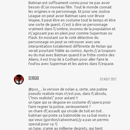
Batman est suffisament connu pour ne pas avoir
besoin d\'un nouveau film. Tout le monde connait
les origines e ce personnage. Et pour une Justice
League on peut avoir Batman sans voir Bruce
Wayne, Il peut être en costume tout le temps et être
une sorte de guest, c\'est à dire un personnage
vraiment dans l\'ombre, inconnu de la population et
n\'agissant pas en plein jour comme Superman ou
Flash. En insistant sur le coté détective du
personnage on peut se retrouver avec une
interprétation totalement différente de Nolan qui
serait pourtant fidèle au comics. Après j\'ai toujours
eu du mal avec Batman quand il se fritte contre des
Aliens, il est trop lié à Gotham pour aller faire le
foufou avec Superman et les autres dans l\'espace.
SERGIO
02 AOUT 2012
@pso_ , la version de nolan a, certe, une patine
pseudo realiste mais n\'est pas, dans l\'absolu,
\"tres realiste\" pour autant !!
un type qui se deguise en costume d\'opera pour
faire regner la justice, serieusement ?
un chare d\'assault qui circule de toit en toit .
batman qui prete sa batmobile ou sa bat moto a
qui veux (gordon/catwoman),(y a pas un permis
special pour ca ?)
un type, cramé au millieme degrets, qui tient