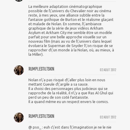
La meilleure adaptation cinématographique
possible de l\'univers du Chevalier noir au cinéma
reste, à mes yeux, une alliance subtile entre la
fantaisie gothique de Burton et le réalisme glaçant
et malade de Nolan. En somme, l\'ambiance
graphique de la série de jeux vidéos Arkham
Asylum et Arkham City me semble être un modèle
parfait pour une belle approche visuelle sur un
nouveau film (mais au vu de l\'univers dans lequel
évoluera le Superman de Snyder l\'on risque de se
rapprocher d\'un monde à la Nolan, où, au mieux, à
la Miller).
RUMPLESTILTSKIN
02 AOUT 2012
Nolan n\'a pas risqué d\'aller plus loin en nous
mettant Gueule d\'argile a sa sauce.
Il a choisi des personnages plus judicieux qui se
rapproche de la réalité, il n\'y a que Ras Al Ghul qui
perd un peu de son coté fantaisiste.
Il a quand même eu un respect envers le comics.
RUMPLESTILTSKIN
02 AOUT 2012
@ pso_ : euh c\'est dans l\'imagination je ne le nie