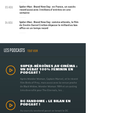
05 AOU
Spider-Man : Brand New Day : en France, un succès
record aussi avec 3 millions d'entrées en une
semaine
04 AOU
Spider-Man : Brand New Day : comme attendu, le film
de Destin Daniel Cretton dépasse le milliard au box-
office en un temps record
LES PODCASTS
TOUT VOIR
SUPER-HÉROÏNES AU CINÉMA :
UN DÉBAT 100% FÉMININ EN
PODCAST !
Après Wonder Woman, Captain Marvel, et le récent
film Birds of Prey, mais aussi avec la venue proche
de Black Widow, Wonder Woman 1984 et un casting
très diversifié pour The Eternals, les ...
DC FANDOME : LE BILAN EN
PODCAST !
Au cours du weekend passé se tenait le DC