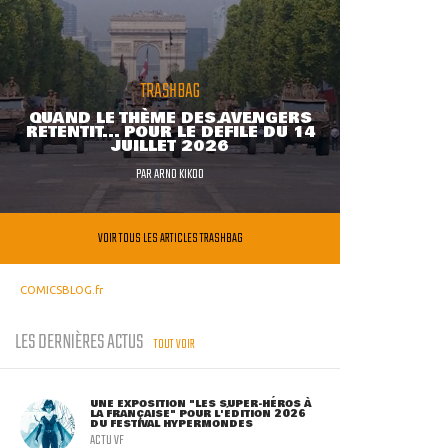
TRASHBAG
QUAND LE THÈME DES AVENGERS
RETENTIT... POUR LE DÉFILÉ DU 14
JUILLET 2026
PAR
ARNO KIKOO
VOIR TOUS LES ARTICLES TRASHBAG
COMICSBLOG.fr
LES DERNIÈRES ACTUS
TOUT VOIR
UNE EXPOSITION "LES SUPER-HÉROS À
LA FRANÇAISE" POUR L'ÉDITION 2026
DU FESTIVAL HYPERMONDES
ACTU VF