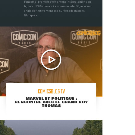
Fandome, premier évènement intégralement en
ligne et 100% consacré aux univers de DC, avec un
angle définitivement axé sur les adaptations
filmiques ...
COMICSBLOG TV
MARVEL ET POLITIQUE :
RENCONTRE AVEC LE GRAND ROY
THOMAS