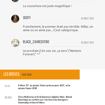
La couverture est juste magnifique !
DUSTY
01 AOUT 2012
Franchement, le premier était pas terrible. Millar, on
aime ou on aime pas , c\'est catégorique.
BLACK_CHARCUTERIE
01 AOUT 2012
Le prochain j\'en suis sur, ça sera \"Nemesis
Forever\" ^^
LES BRÈVES
TOUT VOIR
14:40
X-Men '97 : la saison 3 bien prévue pour 2027, et la
saison 4 pour 2028
06 AOU
Chris McKenna et Erik Sommers (Spider-Man : Brand
New Day) en renfort sur l'écriture de Avengers :
Doomsday et Secret Wars