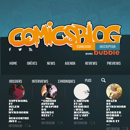
CONNEXION
INSCRIPTION
HOME
BRÈVES
NEWS
AGENDA
REVIEWS
PREVIEWS
PLUS
DOSSIERS
INTERVIEWS
CHRONIQUES
SUPERGIRL
"CHAQUE
L'AMOUR
HELEN
ET
AUTEUR
ET LA
DE
HELEN
S'INSPIRE
VERMINE
WYNDHORN
DE
DU
: WILL
ET
WYNDHORN
MONDE
MCPHAIL,
WONDER
:
RÉEL" :
OU L'ART
WOMAN :
RENCONTRE
...
DE ...
TOM
AVEC ...
KING ET
INTERVIEW
INTERVIEW
1
1
...
INTERVIEW
4
INTERVIEW
3