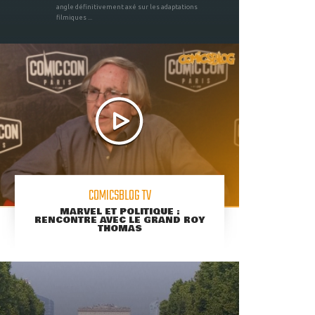
angle définitivement axé sur les adaptations
filmiques ...
COMICSBLOG TV
MARVEL ET POLITIQUE :
RENCONTRE AVEC LE GRAND ROY
THOMAS