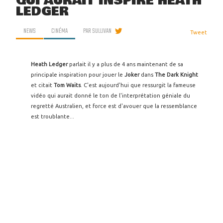
QUI AURAIT INSPIRÉ HEATH
LEDGER
NEWS
CINÉMA
PAR
SULLIVAN
Tweet
Heath Ledger
parlait il y a plus de 4 ans maintenant de sa
principale inspiration pour jouer le
Joker
dans
The Dark Knight
et citait
Tom Waits
. C'est aujourd'hui que ressurgit la fameuse
vidéo qui aurait donné le ton de l'interprétation géniale du
regretté Australien, et force est d'avouer que la ressemblance
est troublante...