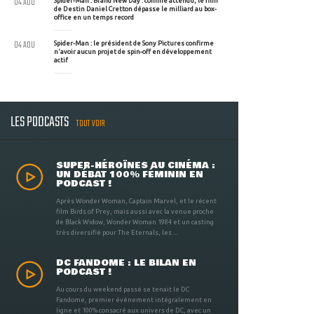
04 AOU
Spider-Man : Brand New Day : comme attendu, le film
de Destin Daniel Cretton dépasse le milliard au box-
office en un temps record
04 AOU
Spider-Man : le président de Sony Pictures confirme
n'avoir aucun projet de spin-off en développement
actif
LES PODCASTS
TOUT VOIR
SUPER-HÉROÏNES AU CINÉMA :
UN DÉBAT 100% FÉMININ EN
PODCAST !
Après Wonder Woman, Captain Marvel, et le récent
film Birds of Prey, mais aussi avec la venue proche
de Black Widow, Wonder Woman 1984 et un casting
très diversifié pour The Eternals, les ...
DC FANDOME : LE BILAN EN
PODCAST !
Au cours du weekend passé se tenait le DC
Fandome, premier évènement intégralement en
ligne et 100% consacré aux univers de DC, avec un