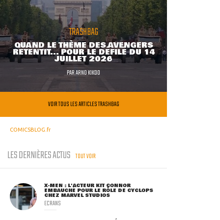
TRASHBAG
QUAND LE THÈME DES AVENGERS
RETENTIT... POUR LE DÉFILÉ DU 14
JUILLET 2026
PAR
ARNO KIKOO
VOIR TOUS LES ARTICLES TRASHBAG
COMICSBLOG.fr
LES DERNIÈRES ACTUS
TOUT VOIR
X-MEN : L'ACTEUR KIT CONNOR
EMBAUCHÉ POUR LE RÔLE DE CYCLOPS
CHEZ MARVEL STUDIOS
ECRANS