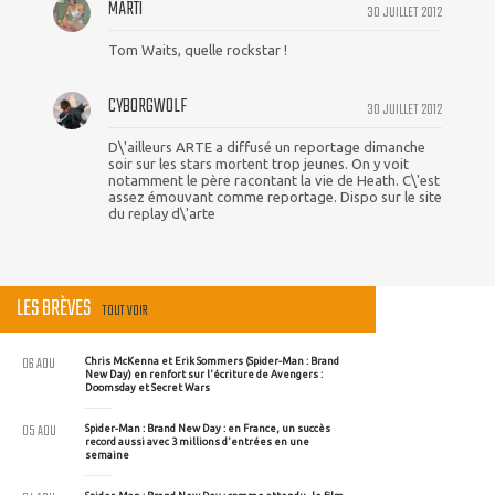
MARTI
30 JUILLET 2012
Tom Waits, quelle rockstar !
CYBORGWOLF
30 JUILLET 2012
D\'ailleurs ARTE a diffusé un reportage dimanche
soir sur les stars mortent trop jeunes. On y voit
notamment le père racontant la vie de Heath. C\'est
assez émouvant comme reportage. Dispo sur le site
du replay d\'arte
LES BRÈVES
TOUT VOIR
06 AOU
Chris McKenna et Erik Sommers (Spider-Man : Brand
New Day) en renfort sur l'écriture de Avengers :
Doomsday et Secret Wars
05 AOU
Spider-Man : Brand New Day : en France, un succès
record aussi avec 3 millions d'entrées en une
semaine