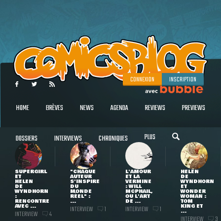
CONNEXION
INSCRIPTION
HOME
BRÈVES
NEWS
AGENDA
REVIEWS
PREVIEWS
PLUS
DOSSIERS
INTERVIEWS
CHRONIQUES
SUPERGIRL
"CHAQUE
L'AMOUR
HELEN
ET
AUTEUR
ET LA
DE
HELEN
S'INSPIRE
VERMINE
WYNDHORN
DE
DU
: WILL
ET
WYNDHORN
MONDE
MCPHAIL,
WONDER
:
RÉEL" :
OU L'ART
WOMAN :
RENCONTRE
...
DE ...
TOM
AVEC ...
KING ET
INTERVIEW
INTERVIEW
1
1
...
INTERVIEW
4
INTERVIEW
3