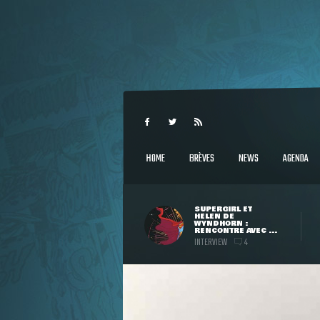
HOME
BRÈVES
NEWS
AGENDA
SUPERGIRL ET
HELEN DE
WYNDHORN :
RENCONTRE AVEC ...
INTERVIEW
4