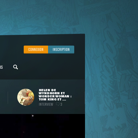
CONNEXION
INSCRIPTION
US
HELEN DE
WYNDHORN ET
WONDER WOMAN :
TOM KING ET ...
INTERVIEW
3