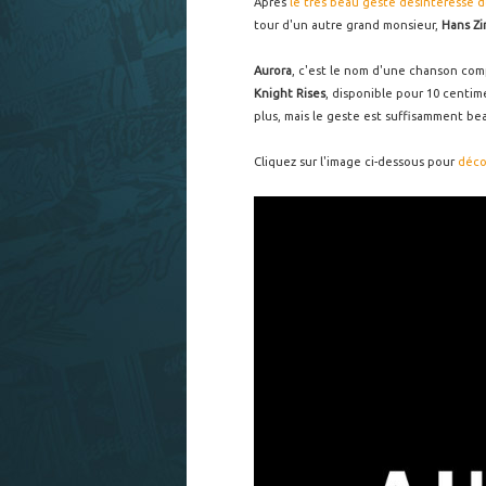
Après
le très beau geste désintéressé 
tour d'un autre grand monsieur,
Hans Z
Aurora
, c'est le nom d'une chanson com
Knight Rises
, disponible pour 10 centi
plus, mais le geste est suffisamment bea
Cliquez sur l'image ci-dessous pour
déco