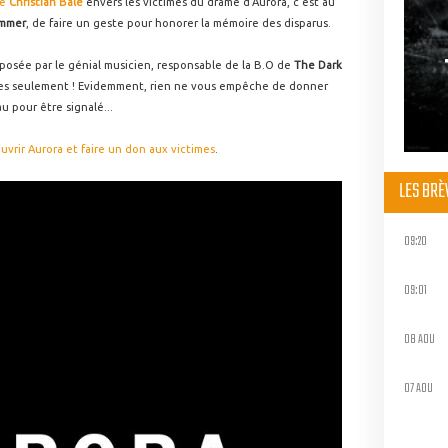
de
Christian Bale
envers les victimes du drame d'Aurora, c'est au
immer
, de faire un geste pour honorer la mémoire des disparus.
posée par le génial musicien, responsable de la B.O de
The Dark
mes seulement ! Evidemment, rien ne vous empêche de donner
u pour être signalé...
uvrir Aurora et faire un don aux victimes
.
LES BR
09:20
09:01
08 AOU
07 AOU