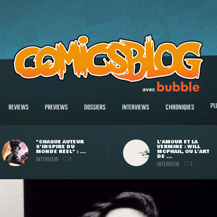
PL
REVIEWS
PREVIEWS
DOSSIERS
INTERVIEWS
CHRONIQUES
"CHAQUE AUTEUR
L'AMOUR ET LA
S'INSPIRE DU
VERMINE : WILL
MONDE RÉEL" : ...
MCPHAIL, OU L'ART
DE ...
INTERVIEW
1
INTERVIEW
1