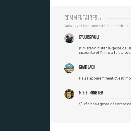
COMMENTAIRES
(
3
)
Vous devez être connecté pour participer
CYBORGWOLF
@MisterMinister le geste de Bal
incognito et l\'info a fait le to
GIANTJACK
Hélas apparemment c\'est impos
MISTERMINISTER
\"Très beau geste désintéressé