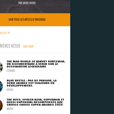
PAR
ARNO KIKOO
VOIR TOUS LES ARTICLES TRASHBAG
BLOG.fr
NIÈRES ACTUS
TOUT VOIR
THE MAD WORLD OF HARVEY KURTZMAN,
UN DOCUMENTAIRE À VENIR SUR LE
DESSINATEUR LÉGENDAIRE
ECRANS
BLUE BEETLE : PAS DE PANIQUE, LA
SÉRIE ANIMÉE EST TOUJOURS EN
DÉVELOPPEMENT.
BRÈVE
THE BOYS, SPIDER-NOIR, SUPERMAN ET
AUSSI SUPERGIRL RÉCOMPENSÉS AUX
CRITICS CHOICE SUPER AWARDS 2026
BRÈVE