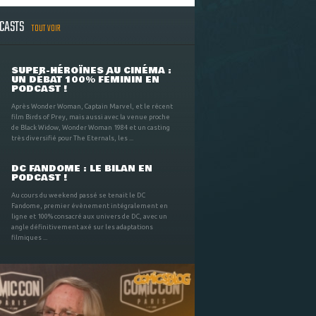
DCASTS
TOUT VOIR
SUPER-HÉROÏNES AU CINÉMA :
UN DÉBAT 100% FÉMININ EN
PODCAST !
Après Wonder Woman, Captain Marvel, et le récent
film Birds of Prey, mais aussi avec la venue proche
de Black Widow, Wonder Woman 1984 et un casting
très diversifié pour The Eternals, les ...
DC FANDOME : LE BILAN EN
PODCAST !
Au cours du weekend passé se tenait le DC
Fandome, premier évènement intégralement en
ligne et 100% consacré aux univers de DC, avec un
angle définitivement axé sur les adaptations
filmiques ...