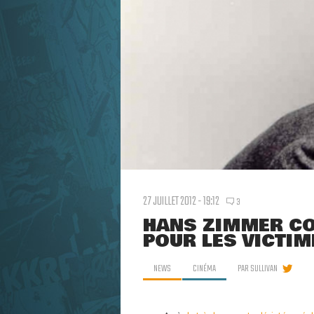
27 JUILLET 2012 - 19:12
3
HANS ZIMMER C
POUR LES VICTI
NEWS
CINÉMA
PAR
SULLIVAN