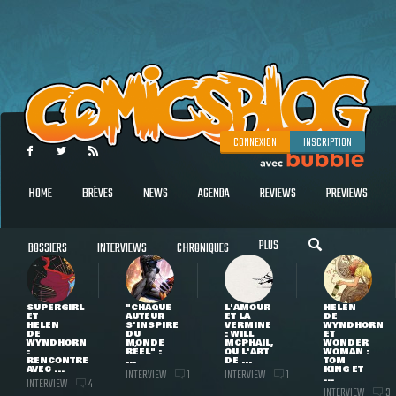
CONNEXION
INSCRIPTION
HOME
BRÈVES
NEWS
AGENDA
REVIEWS
PREVIEWS
PLUS
DOSSIERS
INTERVIEWS
CHRONIQUES
SUPERGIRL
"CHAQUE
L'AMOUR
HELEN
ET
AUTEUR
ET LA
DE
HELEN
S'INSPIRE
VERMINE
WYNDHORN
DE
DU
: WILL
ET
WYNDHORN
MONDE
MCPHAIL,
WONDER
:
RÉEL" :
OU L'ART
WOMAN :
RENCONTRE
...
DE ...
TOM
AVEC ...
KING ET
INTERVIEW
INTERVIEW
1
1
...
INTERVIEW
4
INTERVIEW
3