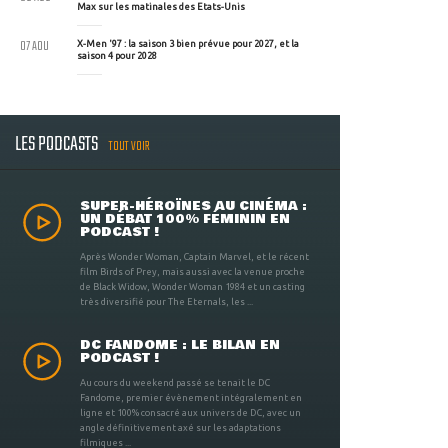
Max sur les matinales des Etats-Unis
07 AOU
X-Men '97 : la saison 3 bien prévue pour 2027, et la
saison 4 pour 2028
LES PODCASTS
TOUT VOIR
SUPER-HÉROÏNES AU CINÉMA :
UN DÉBAT 100% FÉMININ EN
PODCAST !
Après Wonder Woman, Captain Marvel, et le récent
film Birds of Prey, mais aussi avec la venue proche
de Black Widow, Wonder Woman 1984 et un casting
très diversifié pour The Eternals, les ...
DC FANDOME : LE BILAN EN
PODCAST !
Au cours du weekend passé se tenait le DC
Fandome, premier évènement intégralement en
ligne et 100% consacré aux univers de DC, avec un
angle définitivement axé sur les adaptations
filmiques ...