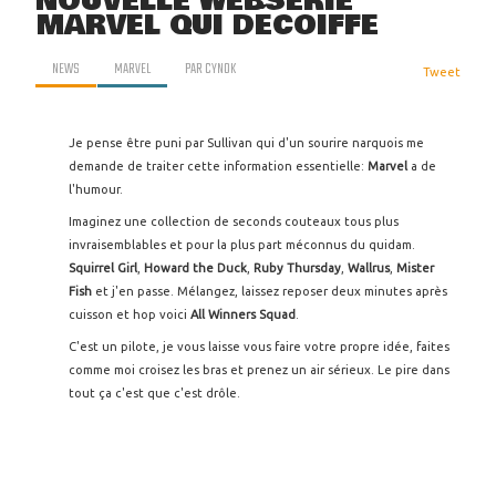
NOUVELLE WEBSERIE
MARVEL QUI DÉCOIFFE
NEWS
MARVEL
PAR
CYNOK
Tweet
Je pense être puni par Sullivan qui d'un sourire narquois me
demande de traiter cette information essentielle:
Marvel
a de
l'humour.
Imaginez une collection de seconds couteaux tous plus
invraisemblables et pour la plus part méconnus du quidam.
Squirrel Girl
,
Howard the Duck
,
Ruby Thursday
,
Wallrus
,
Mister
Fish
et j'en passe. Mélangez, laissez reposer deux minutes après
cuisson et hop voici
All Winners Squad
.
C'est un pilote, je vous laisse vous faire votre propre idée, faites
comme moi croisez les bras et prenez un air sérieux. Le pire dans
tout ça c'est que c'est drôle.