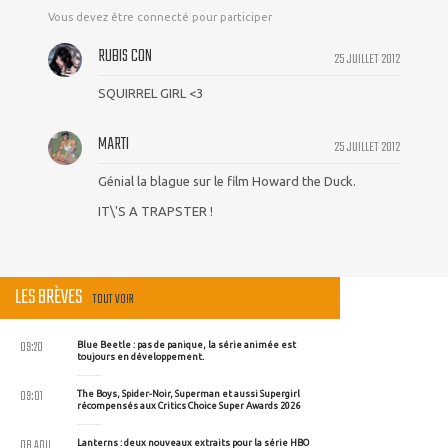
Vous devez être connecté pour participer
RUBIS CON
25 JUILLET 2012
SQUIRREL GIRL <3
MARTI
25 JUILLET 2012
Génial la blague sur le film Howard the Duck.
IT\'S A TRAPSTER !
LES BRÈVES
TOUT VOIR
09:20
Blue Beetle : pas de panique, la série animée est
toujours en développement.
09:01
The Boys, Spider-Noir, Superman et aussi Supergirl
récompensés aux Critics Choice Super Awards 2026
08 AOU
Lanterns : deux nouveaux extraits pour la série HBO