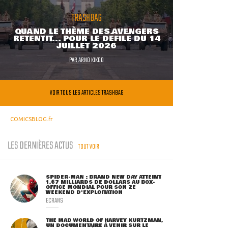
TRASHBAG
QUAND LE THÈME DES AVENGERS
RETENTIT... POUR LE DÉFILÉ DU 14
JUILLET 2026
PAR
ARNO KIKOO
VOIR TOUS LES ARTICLES TRASHBAG
COMICSBLOG.fr
LES DERNIÈRES ACTUS
TOUT VOIR
SPIDER-MAN : BRAND NEW DAY ATTEINT
1,67 MILLIARDS DE DOLLARS AU BOX-
OFFICE MONDIAL POUR SON 2E
WEEKEND D'EXPLOITATION
ECRANS
THE MAD WORLD OF HARVEY KURTZMAN,
UN DOCUMENTAIRE À VENIR SUR LE