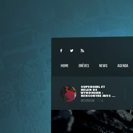
HOME
BRÈVES
NEWS
AGENDA
SUPERGIRL ET
HELEN DE
WYNDHORN :
RENCONTRE AVEC ...
INTERVIEW
4