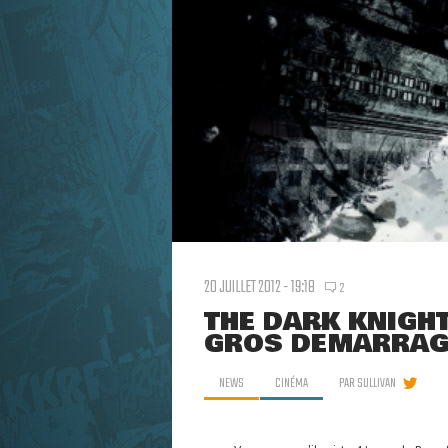
20 JUILLET 2012 - 19:18
2
THE DARK KNIGHT
GROS DÉMARRAGE
NEWS
CINÉMA
PAR
SULLIVAN