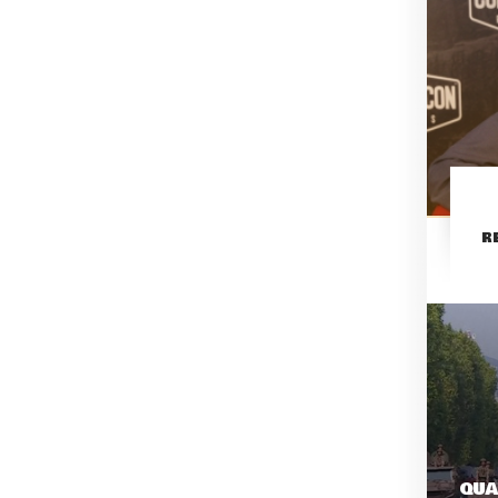
R
QUA