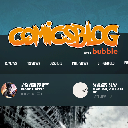
PL
REVIEWS
PREVIEWS
DOSSIERS
INTERVIEWS
CHRONIQUES
"CHAQUE AUTEUR
L'AMOUR ET LA
S'INSPIRE DU
VERMINE : WILL
MONDE RÉEL" : ...
MCPHAIL, OU L'ART
DE ...
INTERVIEW
1
INTERVIEW
1