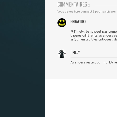
COMMENTAIRES
(
2
)
Vous devez être connecté pour participer
GBRAPTORS
@Timely : tu ne peut pas compa
trippes différents. avengers es
si l\'on en croit les critiques .
TIMELY
Avengers reste pour moi LA ré