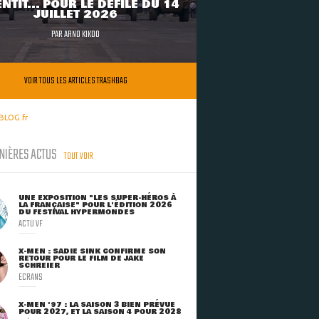
NTIT... POUR LE DÉFILÉ DU 14
JUILLET 2026
PAR
ARNO KIKOO
VOIR TOUS LES ARTICLES TRASHBAG
BLOG.fr
NIÈRES ACTUS
TOUT VOIR
UNE EXPOSITION "LES SUPER-HÉROS À
LA FRANÇAISE" POUR L'ÉDITION 2026
DU FESTIVAL HYPERMONDES
ACTU VF
X-MEN : SADIE SINK CONFIRME SON
RETOUR POUR LE FILM DE JAKE
SCHREIER
ECRANS
X-MEN '97 : LA SAISON 3 BIEN PRÉVUE
POUR 2027, ET LA SAISON 4 POUR 2028