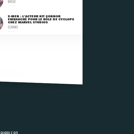
BRÈVE
X-MEN : L'ACTEUR KIT CONNOR
EMBAUCHÉ POUR LE RÔLE DE CYCLOPS
CHEZ MARVEL STUDIOS
ECRANS
BUBBLE BD