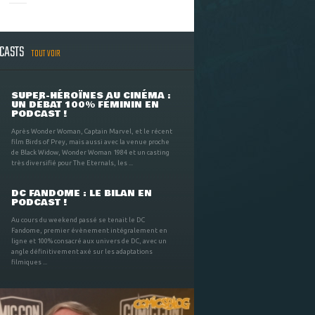
DCASTS
TOUT VOIR
SUPER-HÉROÏNES AU CINÉMA :
UN DÉBAT 100% FÉMININ EN
PODCAST !
Après Wonder Woman, Captain Marvel, et le récent
film Birds of Prey, mais aussi avec la venue proche
de Black Widow, Wonder Woman 1984 et un casting
très diversifié pour The Eternals, les ...
DC FANDOME : LE BILAN EN
PODCAST !
Au cours du weekend passé se tenait le DC
Fandome, premier évènement intégralement en
ligne et 100% consacré aux univers de DC, avec un
angle définitivement axé sur les adaptations
filmiques ...