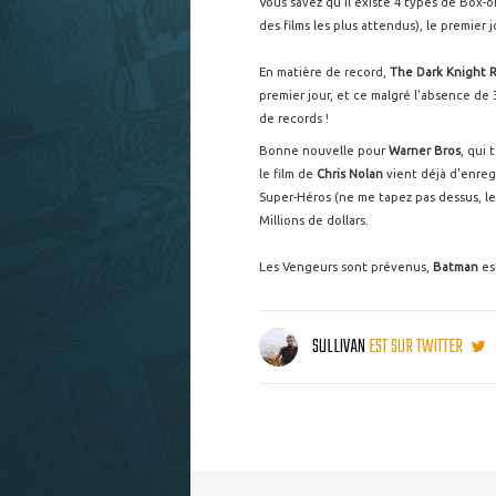
Vous savez qu'il existe 4 types de Box-o
des films les plus attendus), le premier j
En matière de record,
The Dark Knight 
premier jour, et ce malgré l'absence d
de records !
Bonne nouvelle pour
Warner Bros
, qui
le film de
Chris Nolan
vient déjà d'enreg
Super-Héros (ne me tapez pas dessus, le 
Millions de dollars.
Les Vengeurs sont prévenus,
Batman
es
SULLIVAN
EST SUR TWITTER