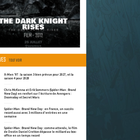
THE DARK KNIGHT
RISES
FILM - 2012
ÈVES
TOUT VOIR
X-Men '97 : la saison 3 bien prévue pour 2027, et la
saison 4 pour 2028
Chris McKenna et Erik Sommers (Spider-Man : Brand
New Day) en renfort sur l'écriture de Avengers :
Doomsday et Secret Wars
Spider-Man : Brand New Day : en France, un succès
record aussi avec 3 millions d'entrées en une
semaine
Spider-Man : Brand New Day : comme attendu, le film
de Destin Daniel Cretton dépasse le milliard au box-
office en un temps record