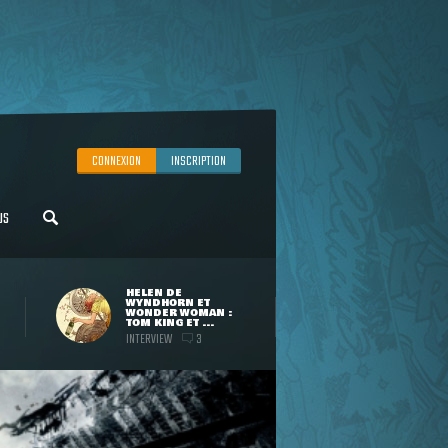
CONNEXION
INSCRIPTION
US
HELEN DE
WYNDHORN ET
WONDER WOMAN :
TOM KING ET ...
INTERVIEW
3