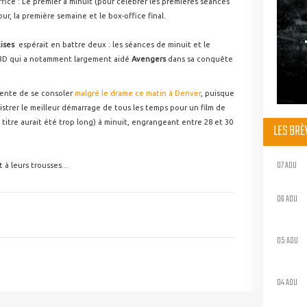
ffice : Le premier à minuit (pour célébrer les premières séances
our, la première semaine et le box-office final.
Rises
espérait en battre deux : les séances de minuit et le
e 3D qui a notamment largement aidé
Avengers
dans sa conquête
 tente de se consoler
malgré le drame ce matin à Denver
, puisque
istrer le meilleur démarrage de tous les temps pour un film de
titre aurait été trop long) à minuit, engrangeant entre 28 et 30
LES BR
07 AOU
t à leurs trousses...
06 AOU
05 AOU
04 AOU