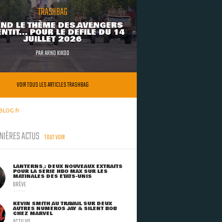
TRASHBAG
ND LE THÈME DES AVENGERS
NTIT... POUR LE DÉFILÉ DU 14
JUILLET 2026
PAR
ARNO KIKOO
VOIR TOUS LES ARTICLES TRASHBAG
BLOG.fr
NIÈRES ACTUS
TOUT VOIR
LANTERNS : DEUX NOUVEAUX EXTRAITS
POUR LA SÉRIE HBO MAX SUR LES
MATINALES DES ETATS-UNIS
BRÈVE
KEVIN SMITH AU TRAVAIL SUR DEUX
AUTRES NUMÉROS JAY & SILENT BOB
CHEZ MARVEL
ACTU VO