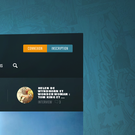
CONNEXION
INSCRIPTION
US
HELEN DE
WYNDHORN ET
WONDER WOMAN :
TOM KING ET ...
INTERVIEW
3