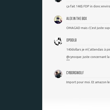
ça fait 146$ FDP in donc envir
ALEX IN THE BOX
OMAGAD mais c\'est juste sup
DPOOL8
140dollars je m\'attendais à pire
@cynoque: juste concernant la ph
^^
CYBORGWOLF
Import pour moi. Et amazon le