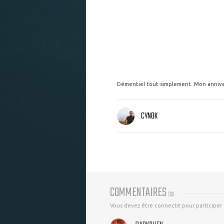
Démentiel tout simplement. Mon annive
CYNOK
COMMENTAIRES
(
13
)
Vous devez être connecté pour participer