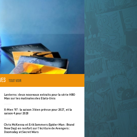
ÈVES
TOUT VOIR
Lanterns : deux nouveaux extraits pour la série HBO
Max sur les matinales des Etats-Unis
X-Men '97 : la saison 3 bien prévue pour 2027, et la
saison 4 pour 2028
Chris McKenna et Erik Sommers (Spider-Man : Brand
New Day) en renfort sur l'écriture de Avengers :
Doomsday et Secret Wars