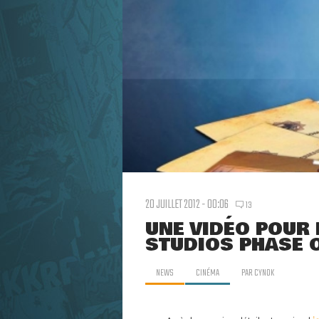
20 JUILLET 2012 - 00:06
13
UNE VIDÉO POUR 
STUDIOS PHASE 
NEWS
CINÉMA
PAR
CYNOK