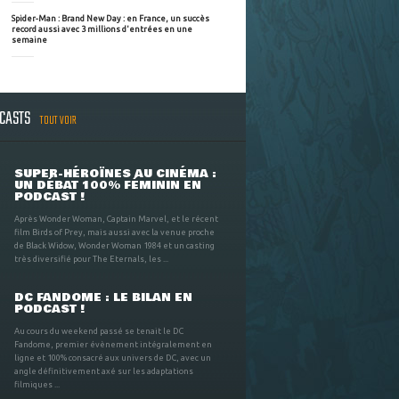
Spider-Man : Brand New Day : en France, un succès
record aussi avec 3 millions d'entrées en une
semaine
DCASTS
TOUT VOIR
SUPER-HÉROÏNES AU CINÉMA :
UN DÉBAT 100% FÉMININ EN
PODCAST !
Après Wonder Woman, Captain Marvel, et le récent
film Birds of Prey, mais aussi avec la venue proche
de Black Widow, Wonder Woman 1984 et un casting
très diversifié pour The Eternals, les ...
DC FANDOME : LE BILAN EN
PODCAST !
Au cours du weekend passé se tenait le DC
Fandome, premier évènement intégralement en
ligne et 100% consacré aux univers de DC, avec un
angle définitivement axé sur les adaptations
filmiques ...