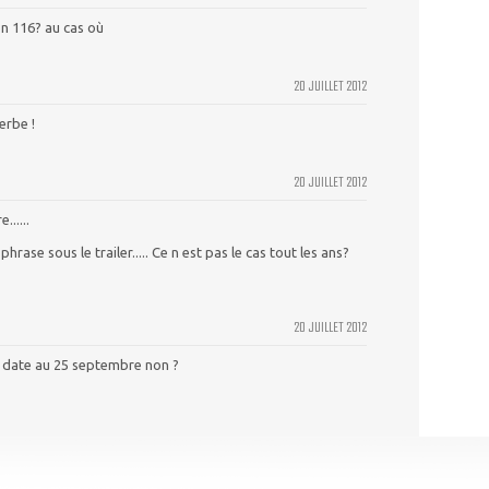
on 116? au cas où
20 JUILLET 2012
erbe !
20 JUILLET 2012
......
rase sous le trailer..... Ce n est pas le cas tout les ans?
20 JUILLET 2012
 date au 25 septembre non ?