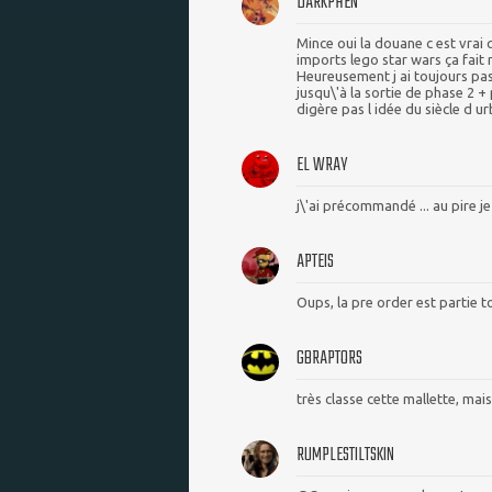
DARKPHEN
Mince oui la douane c est vrai
imports lego star wars ça fait 
Heureusement j ai toujours pas
jusqu\'à la sortie de phase 2 
digère pas l idée du siècle d urb
EL WRAY
j\'ai précommandé ... au pire je
APTEIS
Oups, la pre order est partie t
GBRAPTORS
très classe cette mallette, mais 
RUMPLESTILTSKIN