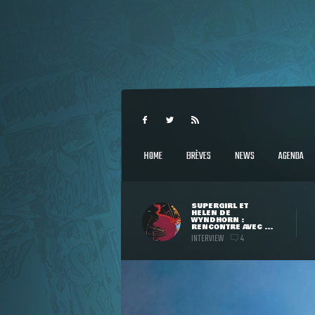
HOME
BRÈVES
NEWS
AGENDA
SUPERGIRL ET
HELEN DE
WYNDHORN :
RENCONTRE AVEC ...
INTERVIEW
4