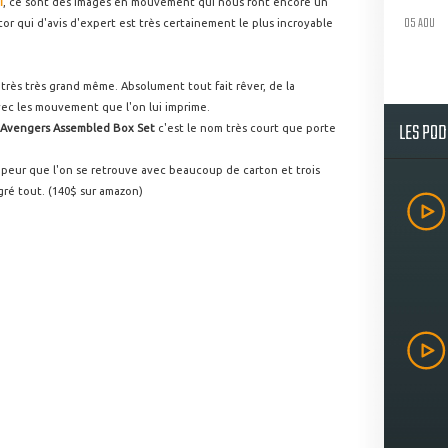
i
, ce sont des images en mouvement qui nous font encore un
05 AOU
or qui d'avis d'expert est très certainement le plus incroyable
 très très grand même. Absolument tout fait rêver, de la
vec les mouvement que l'on lui imprime.
LES PO
: Avengers Assembled Box Set
c'est le nom très court que porte
ès peur que l'on se retrouve avec beaucoup de carton et trois
lgré tout. (140$ sur amazon)