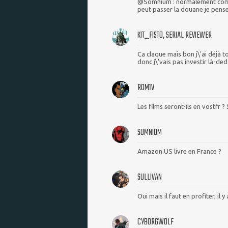
@Somnium : normalement comme t
peut passer la douane je pense
KIT_FISTO, SERIAL REVIEWER
Ca claque mais bon j\'ai déjà 
donc j\'vais pas investir là-ded
ROM1V
Les films seront-ils en vostfr ?
SOMNIUM
Amazon US livre en France ?
SULLIVAN
Oui mais il faut en profiter, il 
CYBORGWOLF