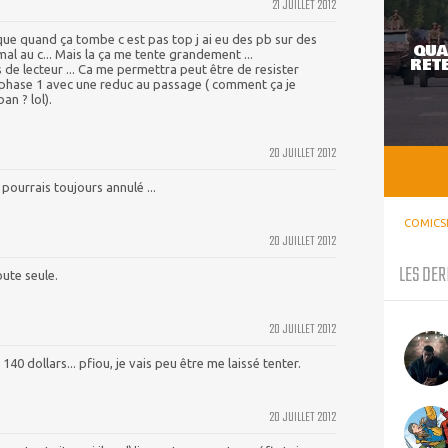
21 JUILLET 2012
 que quand ça tombe c est pas top j ai eu des pb sur des
QUA
mal au c... Mais la ça me tente grandement ...
RETE
 de lecteur ... Ca me permettra peut être de resister
+ phase 1 avec une reduc au passage ( comment ça je
an ? lol).
20 JUILLET 2012
 pourrais toujours annulé ...
COMICS
20 JUILLET 2012
LES DER
oute seule.
20 JUILLET 2012
140 dollars... pfiou, je vais peu être me laissé tenter.
20 JUILLET 2012