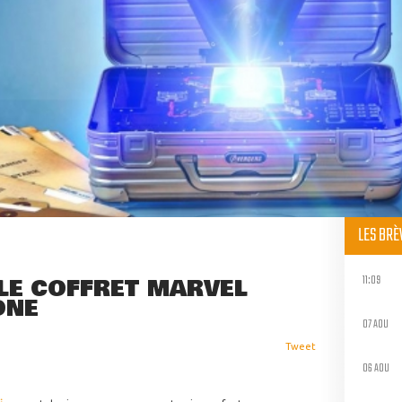
LES BR
11:09
LE COFFRET MARVEL
ONE
07 AOU
Tweet
06 AOU