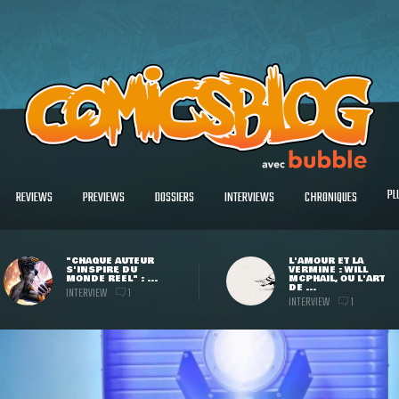
PL
REVIEWS
PREVIEWS
DOSSIERS
INTERVIEWS
CHRONIQUES
"CHAQUE AUTEUR
L'AMOUR ET LA
S'INSPIRE DU
VERMINE : WILL
MONDE RÉEL" : ...
MCPHAIL, OU L'ART
DE ...
INTERVIEW
1
INTERVIEW
1