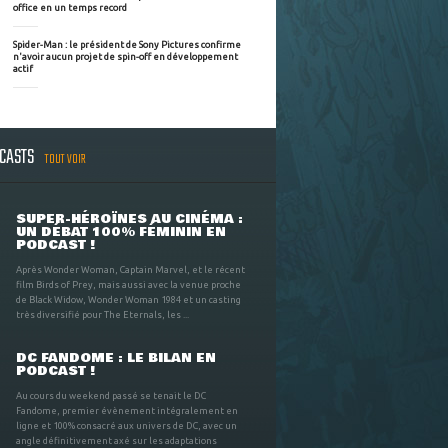
office en un temps record
Spider-Man : le président de Sony Pictures confirme
n'avoir aucun projet de spin-off en développement
actif
DCASTS
TOUT VOIR
SUPER-HÉROÏNES AU CINÉMA :
UN DÉBAT 100% FÉMININ EN
PODCAST !
Après Wonder Woman, Captain Marvel, et le récent
film Birds of Prey, mais aussi avec la venue proche
de Black Widow, Wonder Woman 1984 et un casting
très diversifié pour The Eternals, les ...
DC FANDOME : LE BILAN EN
PODCAST !
Au cours du weekend passé se tenait le DC
Fandome, premier évènement intégralement en
ligne et 100% consacré aux univers de DC, avec un
angle définitivement axé sur les adaptations