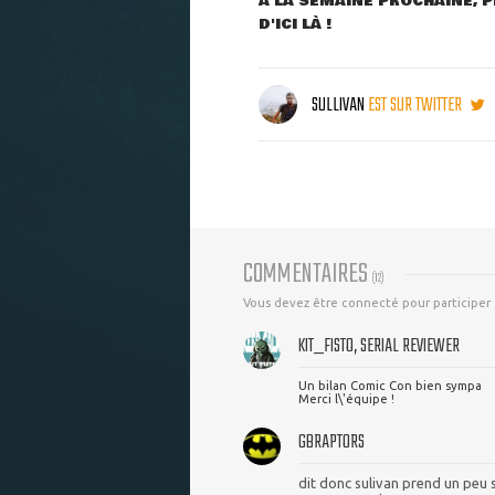
A LA SEMAINE PROCHAINE, P
D'ICI LÀ !
SULLIVAN
EST SUR TWITTER
COMMENTAIRES
(
12
)
Vous devez être connecté pour participer
KIT_FISTO, SERIAL REVIEWER
Un bilan Comic Con bien sympa
Merci l\'équipe !
GBRAPTORS
dit donc sulivan prend un peu so