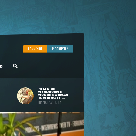
CONNEXION
INSCRIPTION
US
HELEN DE
WYNDHORN ET
WONDER WOMAN :
TOM KING ET ...
INTERVIEW
3