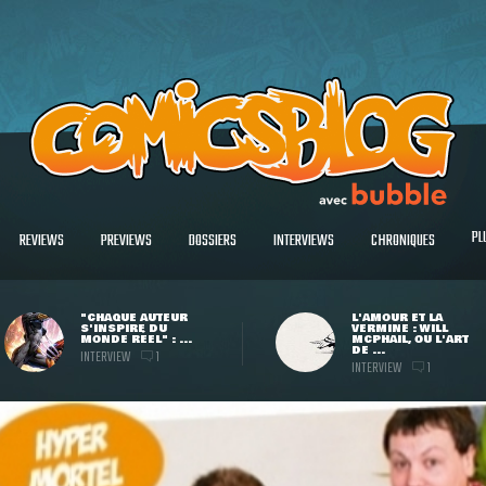
PL
REVIEWS
PREVIEWS
DOSSIERS
INTERVIEWS
CHRONIQUES
"CHAQUE AUTEUR
L'AMOUR ET LA
S'INSPIRE DU
VERMINE : WILL
MONDE RÉEL" : ...
MCPHAIL, OU L'ART
DE ...
INTERVIEW
1
INTERVIEW
1