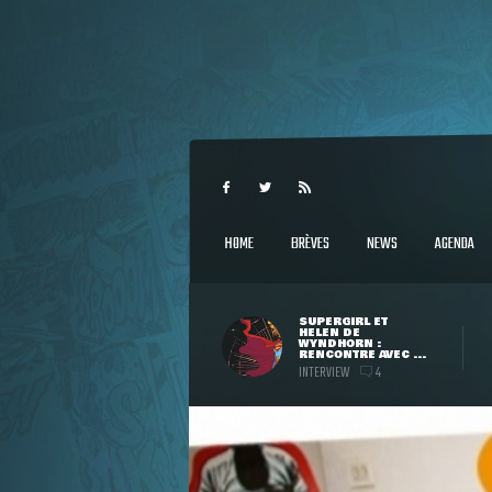
HOME
BRÈVES
NEWS
AGENDA
SUPERGIRL ET
HELEN DE
WYNDHORN :
RENCONTRE AVEC ...
INTERVIEW
4