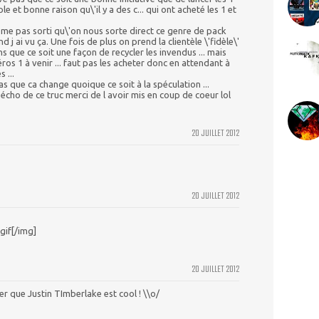
mple et bonne raison qu\'il y a des c... qui ont acheté les 1 et
me pas sorti qu\'on nous sorte direct ce genre de pack
d j ai vu ça. Une fois de plus on prend la clientèle \'fidèle\'
ns que ce soit une façon de recycler les invendus ... mais
s 1 à venir ... faut pas les acheter donc en attendant à
 ...
s que ca change quoique ce soit à la spéculation ...
écho de ce truc merci de l avoir mis en coup de coeur lol
20 JUILLET 2012
20 JUILLET 2012
gif[/img]
20 JUILLET 2012
ser que Justin TImberlake est cool ! \\o/