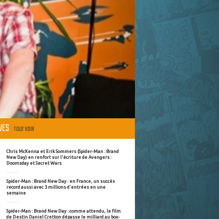
ÈVES
TOUT VOIR
Chris McKenna et Erik Sommers (Spider-Man : Brand
New Day) en renfort sur l'écriture de Avengers :
Doomsday et Secret Wars
Spider-Man : Brand New Day : en France, un succès
record aussi avec 3 millions d'entrées en une
semaine
Spider-Man : Brand New Day : comme attendu, le film
de Destin Daniel Cretton dépasse le milliard au box-