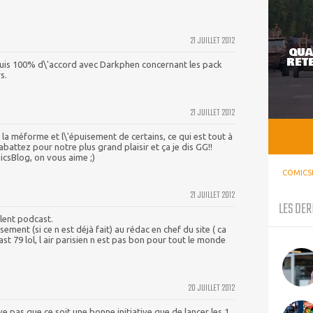
21 JUILLET 2012
QUA
RETE
suis 100% d\'accord avec Darkphen concernant les pack
s.
21 JUILLET 2012
la méforme et l\'épuisement de certains, ce qui est tout à
abattez pour notre plus grand plaisir et ça je dis GG!!
icsBlog, on vous aime ;)
COMICS
21 JUILLET 2012
LES DER
lent podcast.
ment (si ce n est déjà fait) au rédac en chef du site ( ca
st 79 lol, l air parisien n est pas bon pour tout le monde
20 JUILLET 2012
e pas que ce soit une bonne initiative que de lancer les 1