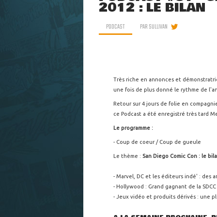
2012 : LE BILAN
PODCAST
PAR
SULLIVAN
Très riche en annonces et démonstratric
une fois de plus donné le rythme de l'a
Retour sur 4 jours de folie en compagni
ce Podcast a été enregistré très tard M
Le programme :
- Coup de coeur / Coup de gueule
Le thème :
San Diego Comic Con : le bil
- Marvel, DC et les éditeurs indé' : de
- Hollywood : Grand gagnant de la SDCC
- Jeux vidéo et produits dérivés : une p