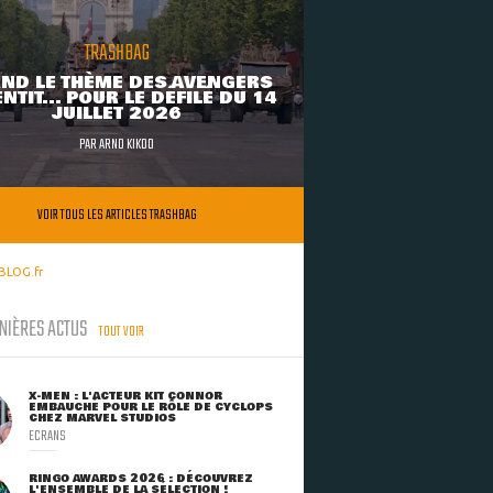
TRASHBAG
ND LE THÈME DES AVENGERS
NTIT... POUR LE DÉFILÉ DU 14
JUILLET 2026
PAR
ARNO KIKOO
VOIR TOUS LES ARTICLES TRASHBAG
BLOG.fr
NIÈRES ACTUS
TOUT VOIR
X-MEN : L'ACTEUR KIT CONNOR
EMBAUCHÉ POUR LE RÔLE DE CYCLOPS
CHEZ MARVEL STUDIOS
ECRANS
RINGO AWARDS 2026 : DÉCOUVREZ
L'ENSEMBLE DE LA SÉLECTION !