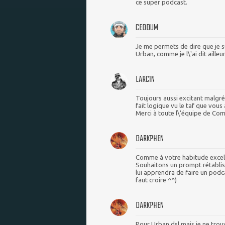
ce super podcast.
CEDDUM
Je me permets de dire que je 
Urban, comme je l\'ai dit ailleur
LARC1N
Toujours aussi excitant malgré 
fait logique vu le taf que vous 
Merci à toute l\'équipe de Com
DARKPHEN
Comme à votre habitude excel
Souhaitons un prompt rétablisse
lui apprendra de faire un podca
faut croire ^^)
DARKPHEN
Pour Urban dsl mais je ne trouv