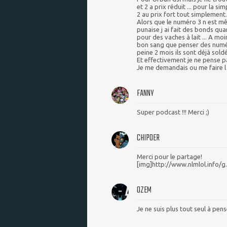
et 2 a prix réduit ... pour la si
2 au prix fort tout simplement.
Alors que le numéro 3 n est mê
punaise j ai fait des bonds quan
pour des vaches à lait ... A moi
bon sang que penser des numéro
peine 2 mois ils sont déjà soldés
Et effectivement je ne pense pa
Je me demandais ou me faire l 
FANNY
Super podcast !!! Merci ;)
CHIPOER
Merci pour le partage!
[img]http://www.nlmlol.info/g.
OZEM
Je ne suis plus tout seul à pen