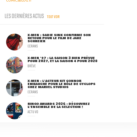
COMICSBLOG.fr
LES DERNIÈRES ACTUS
TOUT VOIR
X-MEN : SADIE SINK CONFIRME SON
RETOUR POUR LE FILM DE JAKE
SCHREIER
ECRANS
X-MEN '97 : LA SAISON 3 BIEN PRÉVUE
POUR 2027, ET LA SAISON 4 POUR 2028
BRÈVE
X-MEN : L'ACTEUR KIT CONNOR
EMBAUCHÉ POUR LE RÔLE DE CYCLOPS
CHEZ MARVEL STUDIOS
ECRANS
RINGO AWARDS 2026 : DÉCOUVREZ
L'ENSEMBLE DE LA SÉLECTION !
ACTU VO