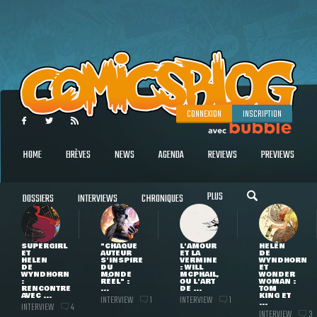
CONNEXION
INSCRIPTION
HOME
BRÈVES
NEWS
AGENDA
REVIEWS
PREVIEWS
PLUS
DOSSIERS
INTERVIEWS
CHRONIQUES
SUPERGIRL
"CHAQUE
L'AMOUR
HELEN
ET
AUTEUR
ET LA
DE
HELEN
S'INSPIRE
VERMINE
WYNDHORN
DE
DU
: WILL
ET
WYNDHORN
MONDE
MCPHAIL,
WONDER
:
RÉEL" :
OU L'ART
WOMAN :
RENCONTRE
...
DE ...
TOM
AVEC ...
KING ET
INTERVIEW
INTERVIEW
1
1
...
INTERVIEW
4
INTERVIEW
3