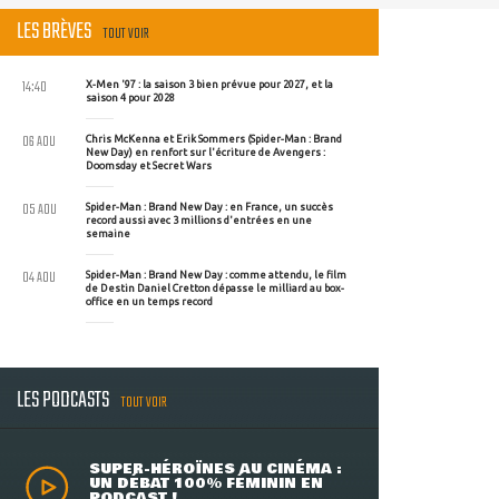
LES BRÈVES
TOUT VOIR
14:40
X-Men '97 : la saison 3 bien prévue pour 2027, et la
saison 4 pour 2028
06 AOU
Chris McKenna et Erik Sommers (Spider-Man : Brand
New Day) en renfort sur l'écriture de Avengers :
Doomsday et Secret Wars
05 AOU
Spider-Man : Brand New Day : en France, un succès
record aussi avec 3 millions d'entrées en une
semaine
04 AOU
Spider-Man : Brand New Day : comme attendu, le film
de Destin Daniel Cretton dépasse le milliard au box-
office en un temps record
LES PODCASTS
TOUT VOIR
SUPER-HÉROÏNES AU CINÉMA :
UN DÉBAT 100% FÉMININ EN
PODCAST !