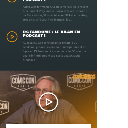
Après Wonder Woman, Captain Marvel, et le récent
film Birds of Prey, mais aussi avec la venue proche
de Black Widow, Wonder Woman 1984 et un casting
très diversifié pour The Eternals, les ...
DC FANDOME : LE BILAN EN
PODCAST !
Au cours du weekend passé se tenait le DC
Fandome, premier évènement intégralement en
ligne et 100% consacré aux univers de DC, avec un
angle définitivement axé sur les adaptations
filmiques ...