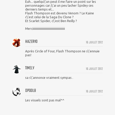
Euh... quelqu\'un peut il me faire un point sur les
personnages car j\'ai un peu lacher Spidey ces
derniers temps et...
Flash Thompson est devenu Venom ? Le Kaine
c\'est celui de la Saga Du Clone ?
Et Scarlet Spider, c\'est Ben Reilly ?
Merciiiiiiiiiiiiiiiiiiiiiiiiiiiiiiiiiiiiiiiiii
HAZERYO
16 JUILLET 2012
Après Circle of Four, Flash Thompson ne s\'ennuie
pas!
TIMELY
16 JUILLET 2012
sa s\'annonce vraiment sympas .
DPOOL8
16 JUILLET 2012
Les visuels sont pas mal^^