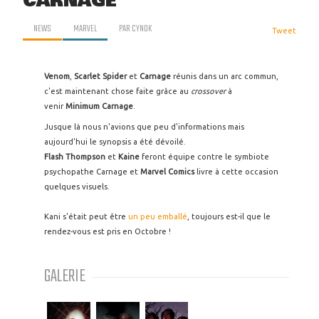
CARNAGE
NEWS
MARVEL
PAR
CYNOK
Tweet
Venom
,
Scarlet Spider
et
Carnage
réunis dans un arc commun,
c'est maintenant chose faite grâce au
crossover
à
venir
Minimum Carnage
.
Jusque là nous n'avions que peu d'informations mais
aujourd'hui le synopsis a été dévoilé.
Flash Thompson
et
Kaine
feront équipe contre le symbiote
psychopathe Carnage et
Marvel Comics
livre à cette occasion
quelques visuels.
Kani s'était peut être
un peu emballé
, toujours est-il que le
rendez-vous est pris en Octobre !
GALERIE