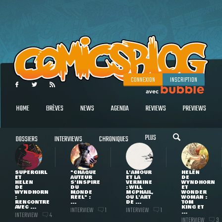
CONNEXION
INSCRIPTION
HOME
BRÈVES
NEWS
AGENDA
REVIEWS
PREVIEWS
PLUS
DOSSIERS
INTERVIEWS
CHRONIQUES
SUPERGIRL
"CHAQUE
L'AMOUR
HELEN
ET
AUTEUR
ET LA
DE
HELEN
S'INSPIRE
VERMINE
WYNDHORN
DE
DU
: WILL
ET
WYNDHORN
MONDE
MCPHAIL,
WONDER
:
RÉEL" :
OU L'ART
WOMAN :
RENCONTRE
...
DE ...
TOM
AVEC ...
KING ET
INTERVIEW
INTERVIEW
1
1
...
INTERVIEW
4
INTERVIEW
3