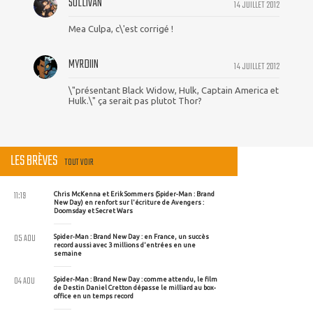
SULLIVAN
14 JUILLET 2012
Mea Culpa, c\'est corrigé !
MYRDIIN
14 JUILLET 2012
\"présentant Black Widow, Hulk, Captain America et
Hulk.\" ça serait pas plutot Thor?
LES BRÈVES
TOUT VOIR
11:19
Chris McKenna et Erik Sommers (Spider-Man : Brand
New Day) en renfort sur l'écriture de Avengers :
Doomsday et Secret Wars
05 AOU
Spider-Man : Brand New Day : en France, un succès
record aussi avec 3 millions d'entrées en une
semaine
04 AOU
Spider-Man : Brand New Day : comme attendu, le film
de Destin Daniel Cretton dépasse le milliard au box-
office en un temps record