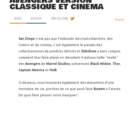
AVENGERS VERSION
CLASSIQUE ET CINÉMA
NEWS
RESINES
PAR
SULLIVAN
Tweet
San Diego
n'est pas que l'eldorado des nuits blanches, des
Comics et du cinéma, c'est également le paradis des
collectionneurs de produits dérivés et
Sideshow
a bien compris
comment leur faire plaisir en dévoilant 4 statues taille "réelle"
des
Avengers
de
Marvel Studios
, présentant
Black Widow
,
Thor
,
Captain America
et
Hulk
.
Ci-dessous, vous trouverez également des statuettes d'une
trentaine de cm, proches de ce que peut faire
Bowen
à l'année.
De quoi faire pleurer votre banquier !