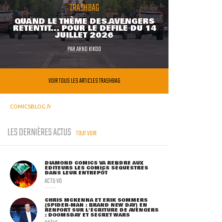
TRASHBAG
QUAND LE THÈME DES AVENGERS
RETENTIT... POUR LE DÉFILÉ DU 14
JUILLET 2026
PAR
ARNO KIKOO
VOIR TOUS LES ARTICLES TRASHBAG
COMICSBLOG.fr
LES DERNIÈRES ACTUS
TOUT VOIR
DIAMOND COMICS VA RENDRE AUX
ÉDITEURS LES COMICS SÉQUESTRÉS
DANS LEUR ENTREPÔT
ACTU VO
CHRIS MCKENNA ET ERIK SOMMERS
(SPIDER-MAN : BRAND NEW DAY) EN
RENFORT SUR L'ÉCRITURE DE AVENGERS
: DOOMSDAY ET SECRET WARS