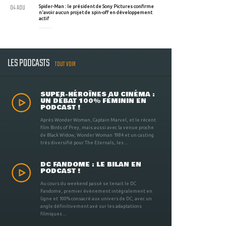
04 AOU
Spider-Man : le président de Sony Pictures confirme
n'avoir aucun projet de spin-off en développement
actif
LES PODCASTS
TOUT VOIR
SUPER-HÉROÏNES AU CINÉMA :
UN DÉBAT 100% FÉMININ EN
PODCAST !
Après Wonder Woman, Captain Marvel, et le récent
film Birds of Prey, mais aussi avec la venue proche
de Black Widow, Wonder Woman 1984 et un casting
très diversifié pour The Eternals, les ...
DC FANDOME : LE BILAN EN
PODCAST !
Au cours du weekend passé se tenait le DC
Fandome, premier évènement intégralement en
ligne et 100% consacré aux univers de DC, avec un
angle définitivement axé sur les adaptations
filmiques ...