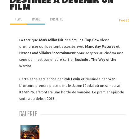
DESTINÉE À DEVENIR UN
FILM
NEWS
IMAGE
PAR
ALFRO
Tweet
La tactique
Mark Millar
fait des émules.
Top Cow
vient
d'annoncer qu'ils se sont associés avec
Mandalay Pictures
et
Heroes and Villains Entertainment
pour adapter au cinéma une
série qui n'est pas encore sortie,
Bushido : The Way of the
Warrior
.
Cette série sera écrite par
Rob Levin
et dessinée par
Skan
.
L'histoire prendra place dans le Japon féodal où un samouraï,
Kenshiro
, affrontera une horde de vampire. Le premier épisode
sortira au début 2013.
GALERIE