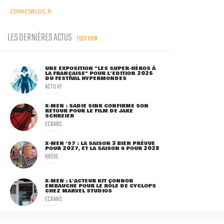
COMICSBLOG.fr
LES DERNIÈRES ACTUS
TOUT VOIR
UNE EXPOSITION "LES SUPER-HÉROS À
LA FRANÇAISE" POUR L'ÉDITION 2026
DU FESTIVAL HYPERMONDES
ACTU VF
X-MEN : SADIE SINK CONFIRME SON
RETOUR POUR LE FILM DE JAKE
SCHREIER
ECRANS
X-MEN '97 : LA SAISON 3 BIEN PRÉVUE
POUR 2027, ET LA SAISON 4 POUR 2028
BRÈVE
X-MEN : L'ACTEUR KIT CONNOR
EMBAUCHÉ POUR LE RÔLE DE CYCLOPS
CHEZ MARVEL STUDIOS
ECRANS