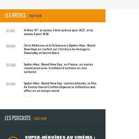
LES BRÈVES
TOUT VOIR
07 AOU
X-Men '97 : la saison 3 bien prévue pour 2027, et la
saison 4 pour 2028
06 AOU
Chris McKenna et Erik Sommers (Spider-Man : Brand
New Day) en renfort sur l'écriture de Avengers :
Doomsday et Secret Wars
05 AOU
Spider-Man : Brand New Day : en France, un succès
record aussi avec 3 millions d'entrées en une
semaine
04 AOU
Spider-Man : Brand New Day : comme attendu, le film
de Destin Daniel Cretton dépasse le milliard au box-
office en un temps record
LES PODCASTS
TOUT VOIR
SUPER-HÉROÏNES AU CINÉMA :