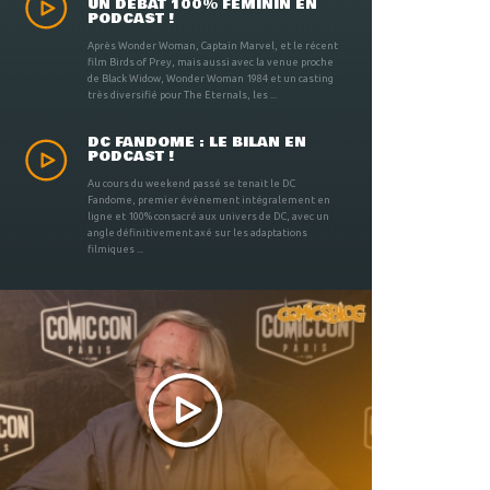
UN DÉBAT 100% FÉMININ EN
PODCAST !
Après Wonder Woman, Captain Marvel, et le récent
film Birds of Prey, mais aussi avec la venue proche
de Black Widow, Wonder Woman 1984 et un casting
très diversifié pour The Eternals, les ...
DC FANDOME : LE BILAN EN
PODCAST !
Au cours du weekend passé se tenait le DC
Fandome, premier évènement intégralement en
ligne et 100% consacré aux univers de DC, avec un
angle définitivement axé sur les adaptations
filmiques ...