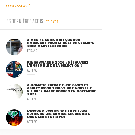
COMICSBLOG.fr
LES DERNIÈRES ACTUS
TOUT VOIR
X-MEN : L'ACTEUR KIT CONNOR
EMBAUCHÉ POUR LE RÔLE DE CYCLOPS
CHEZ MARVEL STUDIOS
ECRANS
RINGO AWARDS 2026 : DÉCOUVREZ
L'ENSEMBLE DE LA SÉLECTION !
ACTU VO
AUTOMATIC KAFKA DE JOE CASEY ET
ASHLEY WOOD TROUVE UNE NOUVELLE
VIE CHEZ IMAGE COMICS EN NOVEMBRE
2026
ACTU VO
DIAMOND COMICS VA RENDRE AUX
ÉDITEURS LES COMICS SÉQUESTRÉS
DANS LEUR ENTREPÔT
ACTU VO