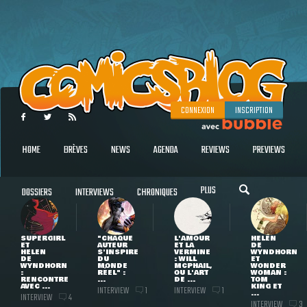
CONNEXION
INSCRIPTION
HOME
BRÈVES
NEWS
AGENDA
REVIEWS
PREVIEWS
PLUS
DOSSIERS
INTERVIEWS
CHRONIQUES
SUPERGIRL
"CHAQUE
L'AMOUR
HELEN
ET
AUTEUR
ET LA
DE
HELEN
S'INSPIRE
VERMINE
WYNDHORN
DE
DU
: WILL
ET
WYNDHORN
MONDE
MCPHAIL,
WONDER
:
RÉEL" :
OU L'ART
WOMAN :
RENCONTRE
...
DE ...
TOM
AVEC ...
KING ET
INTERVIEW
INTERVIEW
1
1
...
INTERVIEW
4
INTERVIEW
3