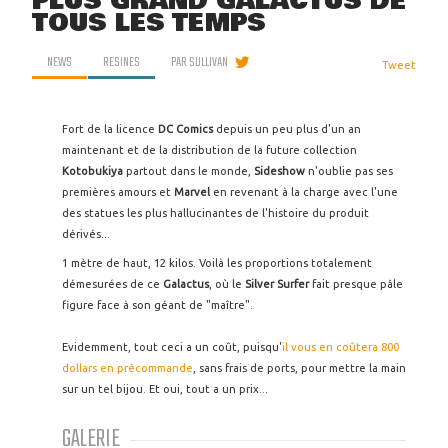
PLUS GRAND GALACTUS DE
TOUS LES TEMPS
NEWS
RESINES
PAR
SULLIVAN
Tweet
Fort de la licence
DC Comics
depuis un peu plus d'un an
maintenant et de la distribution de la future collection
Kotobukiya
partout dans le monde,
Sideshow
n'oublie pas ses
premières amours et
Marvel
en revenant à la charge avec l'une
des statues les plus hallucinantes de l'histoire du produit
dérivés...
1 mètre de haut, 12 kilos. Voilà les proportions totalement
démesurées de ce
Galactus
, où le
Silver Surfer
fait presque pâle
figure face à son géant de "maître".
Evidemment, tout ceci a un coût, puisqu'
il vous en coûtera 800
dollars en précommande
, sans frais de ports, pour mettre la main
sur un tel bijou. Et oui, tout a un prix...
GALERIE