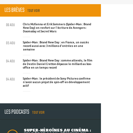
LES BRÈVES
TOUT VOIR
06 AOU
Chris McKenna et Erik Sommers (Spider-Man : Brand
New Day) en renfort sur l'écriture de Avengers :
Doomsday et Secret Wars
05 AOU
Spider-Man : Brand New Day : en France, un succès
record aussi avec 3 millions d'entrées en une
semaine
04 AOU
Spider-Man : Brand New Day : comme attendu, le film
de Destin Daniel Cretton dépasse le milliard au box-
office en un temps record
04 AOU
Spider-Man : le président de Sony Pictures confirme
n'avoir aucun projet de spin-off en développement
actif
LES PODCASTS
TOUT VOIR
SUPER-HÉROÏNES AU CINÉMA :