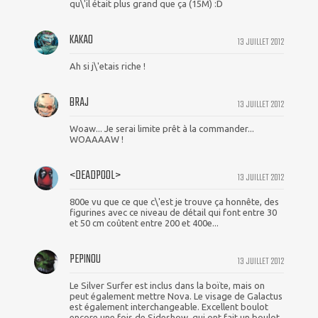
qu\'il était plus grand que ça (15M) :D
KAKAO
13 JUILLET 2012
Ah si j\'etais riche !
BRAJ
13 JUILLET 2012
Woaw... Je serai limite prêt à la commander...
WOAAAAW !
<DEADPOOL>
13 JUILLET 2012
800e vu que ce que c\'est je trouve ça honnête, des
figurines avec ce niveau de détail qui font entre 30
et 50 cm coûtent entre 200 et 400e...
PEPINOU
13 JUILLET 2012
Le Silver Surfer est inclus dans la boïte, mais on
peut également mettre Nova. Le visage de Galactus
est également interchangeable. Excellent boulot
encore une fois de Sideshow, qui ont fait un boulot