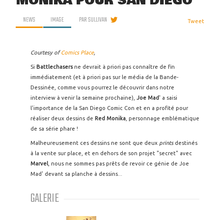
MONIKA POUR SAN DIEGO
NEWS
IMAGE
PAR
SULLIVAN
Tweet
Courtesy of
Comics Place
,
Si
Battlechasers
ne devrait à priori pas connaître de fin
immédiatement (et à priori pas sur le média de la Bande-
Dessinée, comme vous pourrez le découvrir dans notre
interview à venir la semaine prochaine),
Joe Mad
' a saisi
l'importance de la San Diego Comic Con et en a profité pour
réaliser deux dessins de
Red Monika
, personnage emblématique
de sa série phare !
Malheureusement ces dessins ne sont que deux
prints
destinés
à la vente sur place, et en dehors de son projet "secret" avec
Marvel
, nous ne sommes pas prêts de revoir ce génie de Joe
Mad' devant sa planche à dessins...
GALERIE