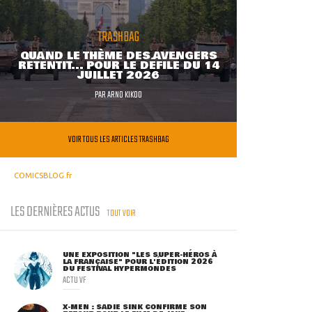
TRASHBAG
QUAND LE THÈME DES AVENGERS
RETENTIT... POUR LE DÉFILÉ DU 14
JUILLET 2026
PAR
ARNO KIKOO
VOIR TOUS LES ARTICLES TRASHBAG
COMICSBLOG.fr
LES DERNIÈRES ACTUS
TOUT VOIR
UNE EXPOSITION "LES SUPER-HÉROS À
LA FRANÇAISE" POUR L'ÉDITION 2026
DU FESTIVAL HYPERMONDES
ACTU VF
X-MEN : SADIE SINK CONFIRME SON