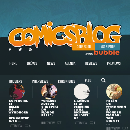
CONNEXION
INSCRIPTION
HOME
BRÈVES
NEWS
AGENDA
REVIEWS
PREVIEWS
PLUS
DOSSIERS
INTERVIEWS
CHRONIQUES
SUPERGIRL
"CHAQUE
L'AMOUR
HELEN
ET
AUTEUR
ET LA
DE
HELEN
S'INSPIRE
VERMINE
WYNDHORN
DE
DU
: WILL
ET
WYNDHORN
MONDE
MCPHAIL,
WONDER
:
RÉEL" :
OU L'ART
WOMAN :
RENCONTRE
...
DE ...
TOM
AVEC ...
KING ET
INTERVIEW
INTERVIEW
1
1
...
INTERVIEW
4
INTERVIEW
3