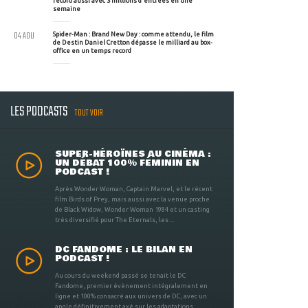
record aussi avec 3 millions d'entrées en une
semaine
04 AOU
Spider-Man : Brand New Day : comme attendu, le film
de Destin Daniel Cretton dépasse le milliard au box-
office en un temps record
LES PODCASTS
TOUT VOIR
SUPER-HÉROÏNES AU CINÉMA :
UN DÉBAT 100% FÉMININ EN
PODCAST !
Après Wonder Woman, Captain Marvel, et le récent
film Birds of Prey, mais aussi avec la venue proche
de Black Widow, Wonder Woman 1984 et un casting
très diversifié pour The Eternals, les ...
DC FANDOME : LE BILAN EN
PODCAST !
Au cours du weekend passé se tenait le DC
Fandome, premier évènement intégralement en
ligne et 100% consacré aux univers de DC, avec un
angle définitivement axé sur les adaptations