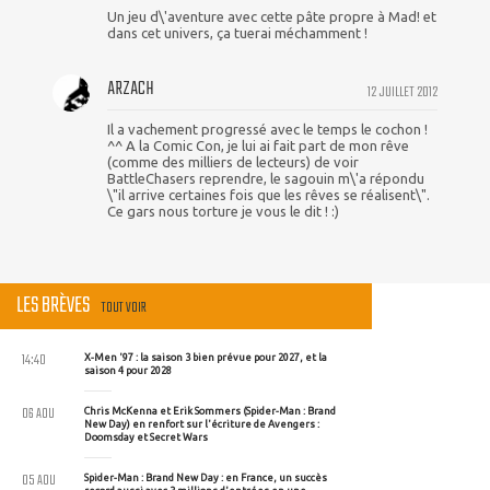
Un jeu d\'aventure avec cette pâte propre à Mad! et
dans cet univers, ça tuerai méchamment !
ARZACH
12 JUILLET 2012
Il a vachement progressé avec le temps le cochon !
^^ A la Comic Con, je lui ai fait part de mon rêve
(comme des milliers de lecteurs) de voir
BattleChasers reprendre, le sagouin m\'a répondu
\"il arrive certaines fois que les rêves se réalisent\".
Ce gars nous torture je vous le dit ! :)
LES BRÈVES
TOUT VOIR
14:40
X-Men '97 : la saison 3 bien prévue pour 2027, et la
saison 4 pour 2028
06 AOU
Chris McKenna et Erik Sommers (Spider-Man : Brand
New Day) en renfort sur l'écriture de Avengers :
Doomsday et Secret Wars
05 AOU
Spider-Man : Brand New Day : en France, un succès