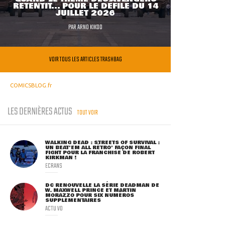
RETENTIT... POUR LE DÉFILÉ DU 14
JUILLET 2026
PAR
ARNO KIKOO
VOIR TOUS LES ARTICLES TRASHBAG
COMICSBLOG.fr
LES DERNIÈRES ACTUS
TOUT VOIR
WALKING DEAD : STREETS OF SURVIVAL :
UN BEAT'EM ALL RÉTRO' FAÇON FINAL
FIGHT POUR LA FRANCHISE DE ROBERT
KIRKMAN !
ECRANS
DC RENOUVELLE LA SÉRIE DEADMAN DE
W. MAXWELL PRINCE ET MARTIN
MORAZZO POUR SIX NUMÉROS
SUPPLÉMENTAIRES
ACTU VO