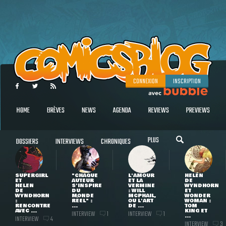
CONNEXION
INSCRIPTION
HOME
BRÈVES
NEWS
AGENDA
REVIEWS
PREVIEWS
PLUS
DOSSIERS
INTERVIEWS
CHRONIQUES
SUPERGIRL
"CHAQUE
L'AMOUR
HELEN
ET
AUTEUR
ET LA
DE
HELEN
S'INSPIRE
VERMINE
WYNDHORN
DE
DU
: WILL
ET
WYNDHORN
MONDE
MCPHAIL,
WONDER
:
RÉEL" :
OU L'ART
WOMAN :
RENCONTRE
...
DE ...
TOM
AVEC ...
KING ET
INTERVIEW
INTERVIEW
1
1
...
INTERVIEW
4
INTERVIEW
3