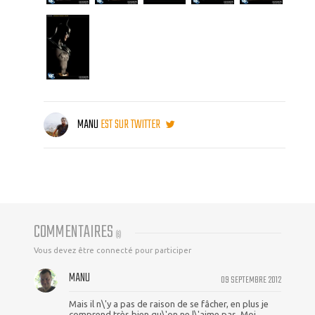
MANU
EST SUR TWITTER
COMMENTAIRES
(
6
)
Vous devez être connecté pour participer
MANU
09 SEPTEMBRE 2012
Mais il n\'y a pas de raison de se fâcher, en plus je
comprend très bien qu\'on ne l\'aime pas. Moi