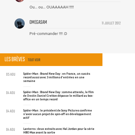
Ou... ou... OUAAAAAH !!!!!
OMEGASAM
11 JUILLET 2012
Pré-commander !!!! :D
LES BRÈVES
TOUT VOIR
05 AOU
Spider-Man : Brand New Day : en France, un succès
record aussi avec 3 millions d'entrées en une
semaine
04 AOU
Spider-Man : Brand New Day : comme attendu, le film
de Destin Daniel Cretton dépasse le milliard au box-
office en un temps record
04 AOU
Spider-Man : le président de Sony Pictures confirme
n'avoir aucun projet de spin-off en développement
actif
04 AOU
Lanterns : deux extraits avec Hal Jordan pour la série
HBO Max avant la sortie