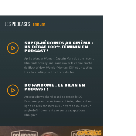
LES PODCASTS
TOUT VOIR
SUPER-HÉROÏNES AU CINÉMA :
UN DÉBAT 100% FÉMININ EN
PODCAST !
Après Wonder Woman, Captain Marvel, et le récent
film Birds of Prey, mais aussi avec la venue proche
de Black Widow, Wonder Woman 1984 et un casting
très diversifié pour The Eternals, les ...
DC FANDOME : LE BILAN EN
PODCAST !
Au cours du weekend passé se tenait le DC
Fandome, premier évènement intégralement en
ligne et 100% consacré aux univers de DC, avec un
angle définitivement axé sur les adaptations
filmiques ...