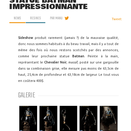
STATUE BATMAN
IMPRESSIONNANTE
NEWS
RESINES
PAR
MANU
Tweet
Sideshow
produit rarement (jamais ?) de la mauvaise qualité,
donc nous sommes habitués à du beau travail, mais il y a tout de
même des fois où nous restons scotchés par des annonces,
comme leur prochaine statue
Batman
. Peinte à la main,
représentant le
Chevalier Noir
, massif, posté sur une gargouille
dans sa combinaison grise, elle mesure pas moins de 63,5cm de
haut, 25,4cm de profondeur et 63,18cm de largeur. Le tout vous
en coûtera 400$.
GALERIE