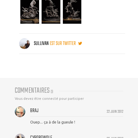
SULLIVAN
EST SUR TWITTER
COMMENTAIRES
(
3
)
Vous devez être connecté pour participer
BRAJ
22 JUIN 2012
Ouep... ça à de la gueule !
CYBORGWOLF