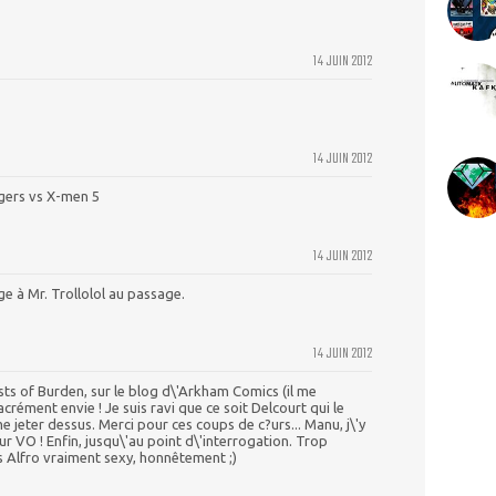
14 JUIN 2012
14 JUIN 2012
gers vs X-men 5
14 JUIN 2012
e à Mr. Trollolol au passage.
14 JUIN 2012
sts of Burden, sur le blog d\'Arkham Comics (il me
crément envie ! Je suis ravi que ce soit Delcourt qui le
me jeter dessus. Merci pour ces coups de c?urs... Manu, j\'y
ur VO ! Enfin, jusqu\'au point d\'interrogation. Trop
as Alfro vraiment sexy, honnêtement ;)