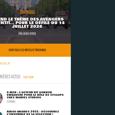
TRASHBAG
ND LE THÈME DES AVENGERS
NTIT... POUR LE DÉFILÉ DU 14
JUILLET 2026
PAR
ARNO KIKOO
VOIR TOUS LES ARTICLES TRASHBAG
BLOG.fr
NIÈRES ACTUS
TOUT VOIR
X-MEN : L'ACTEUR KIT CONNOR
EMBAUCHÉ POUR LE RÔLE DE CYCLOPS
CHEZ MARVEL STUDIOS
ECRANS
RINGO AWARDS 2026 : DÉCOUVREZ
L'ENSEMBLE DE LA SÉLECTION !