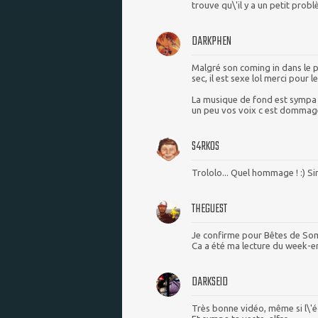
trouve qu\'il y a un petit prob
DARKPHEN
Malgré son coming in dans le p
sec, il est sexe lol merci pour 
La musique de fond est sympa m
un peu vos voix c est dommag
S4RKOS
Trololo... Quel hommage ! :) S
THEGUEST
Je confirme pour Bêtes de S
Ca a été ma lecture du week-end
DARKSEID
Très bonne vidéo, même si l\'é