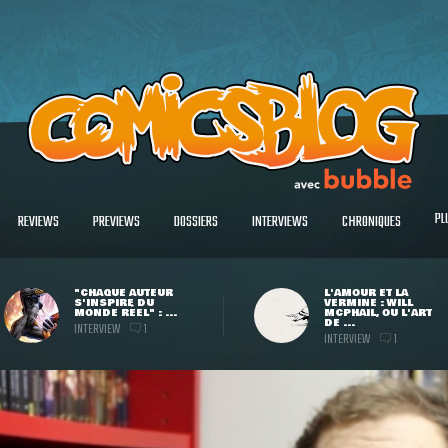
PL
REVIEWS
PREVIEWS
DOSSIERS
INTERVIEWS
CHRONIQUES
"CHAQUE AUTEUR
L'AMOUR ET LA
S'INSPIRE DU
VERMINE : WILL
MONDE RÉEL" : ...
MCPHAIL, OU L'ART
DE ...
INTERVIEW
1
INTERVIEW
1