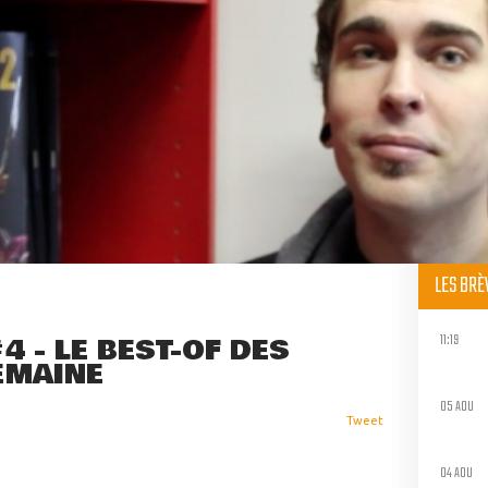
LES BR
11:19
4 - LE BEST-OF DES
EMAINE
05 AOU
Tweet
04 AOU