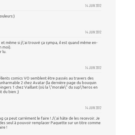
14 JUIN 2012
ouleurs:)
14 JUIN 2012
r, et même si j\'ai trouvé ça sympa, il est quand même en-
n moi).
r lu.
14 JUIN 2012
ellents comics VO semblent être passés au travers des
e unharmable 2 chez Avatar (la dernière page du bouquin
rbingers 1 chez Vaillant (où la \"morale\" du sup\'heros en
t du bien ;)
14 JUIN 2012
 ça peut carrément le faire ! J\'ai hâte de les recevoir. Je
n des seul à pouvoir remplacer Paquette sur un titre comme
ire !