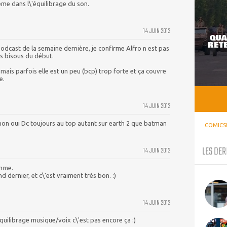
lème dans l\'équilibrage du son.
14 JUIN 2012
QUA
RETE
odcast de la semaine dernière, je confirme Alfro n est pas
les bisous du début.
ais parfois elle est un peu (bcp) trop forte et ça couvre
e.
14 JUIN 2012
inon oui Dc toujours au top autant sur earth 2 que batman
COMICS
LES DER
14 JUIN 2012
omme.
 dernier, et c\'est vraiment très bon. :)
14 JUIN 2012
quilibrage musique/voix c\'est pas encore ça :)