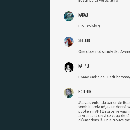
Et sympa ta veste, alfro
KAKAO
Rip Trololo :(
SELDOR
One does not simply like Aven
KA_NU
Bonne émission ! Petit hommag
BATTEUR
J\'avais entendu parler de Bea
semble), cela m\'avait donné sa
publie en VF ! En gros, je vais 
ai vraiment cru à ce coup de c?
d\'émotions là. Et je trouve p