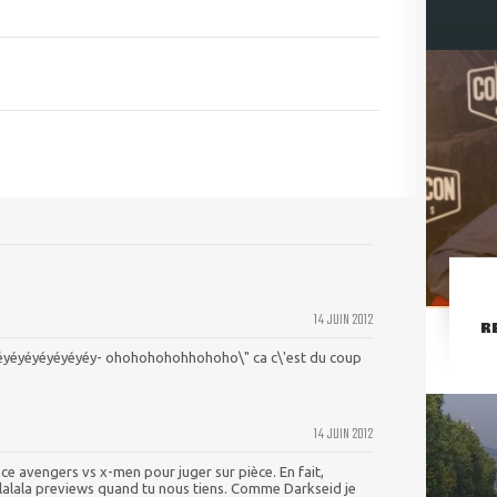
14 JUIN 2012
R
yéyéyéyéyéyéyéy- ohohohohohhohoho\" ca c\'est du coup
14 JUIN 2012
r ce avengers vs x-men pour juger sur pièce. En fait,
alalala previews quand tu nous tiens. Comme Darkseid je