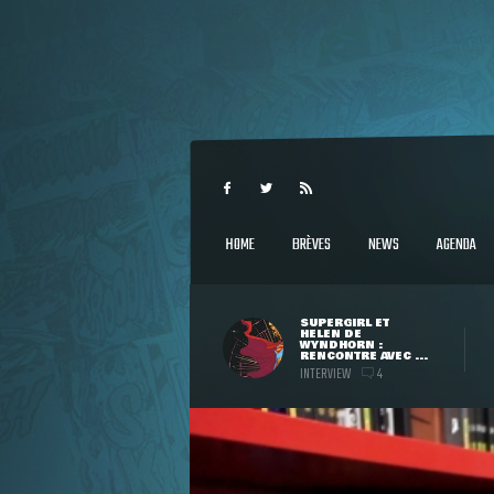
HOME
BRÈVES
NEWS
AGENDA
SUPERGIRL ET
HELEN DE
WYNDHORN :
RENCONTRE AVEC ...
INTERVIEW
4