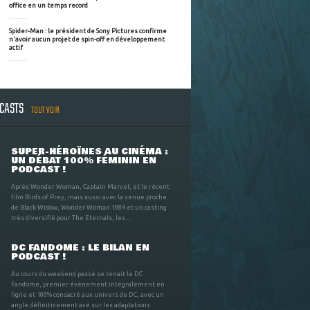
office en un temps record
Spider-Man : le président de Sony Pictures confirme
n'avoir aucun projet de spin-off en développement
actif
DCASTS
TOUT VOIR
SUPER-HÉROÏNES AU CINÉMA :
UN DÉBAT 100% FÉMININ EN
PODCAST !
Après Wonder Woman, Captain Marvel, et le récent
film Birds of Prey, mais aussi avec la venue proche
de Black Widow, Wonder Woman 1984 et un casting
très diversifié pour The Eternals, les ...
DC FANDOME : LE BILAN EN
PODCAST !
Au cours du weekend passé se tenait le DC
Fandome, premier évènement intégralement en
ligne et 100% consacré aux univers de DC, avec un
angle définitivement axé sur les adaptations