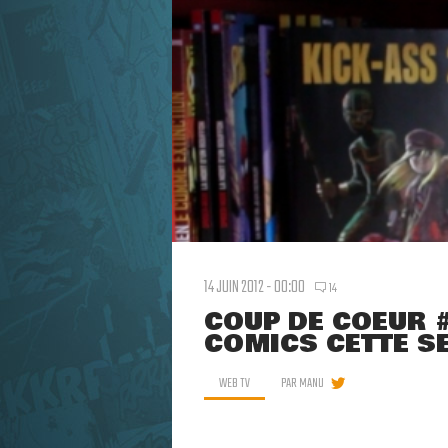
14 JUIN 2012 - 00:00
14
COUP DE COEUR #
COMICS CETTE S
WEB TV
PAR
MANU