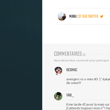
MANU
EST SUR TWITTER
COMMENTAIRES
(
14
)
Vous devez être connecté pour participer
VICKMAC
avengers vs x-men #5 :\" éyé
de coeur!!!
YAKI_
Il me tarde d\'avoir la main su
j\'attends toujours mon n°1 h