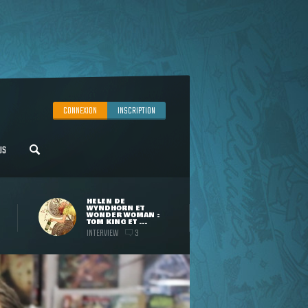
CONNEXION
INSCRIPTION
US
HELEN DE
WYNDHORN ET
WONDER WOMAN :
TOM KING ET ...
INTERVIEW
3