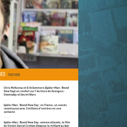
ÈVES
TOUT VOIR
Chris McKenna et Erik Sommers (Spider-Man : Brand
New Day) en renfort sur l'écriture de Avengers :
Doomsday et Secret Wars
Spider-Man : Brand New Day : en France, un succès
record aussi avec 3 millions d'entrées en une
semaine
Spider-Man : Brand New Day : comme attendu, le film
de Destin Daniel Cretton dépasse le milliard au box-