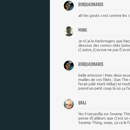
BENQUADINAROS
ah! les gouts c est comme les c
MANU
Je n\'ai lu Harbringers que hie
dessous des comics cités (selo
L\'autre, j\'avoue ne pas l\'avoi
BENQUADINAROS
belle emission ! Mais deux exc
mailles de vos filets : Dan Th
ferait pâlir Mark Millar) et Ha
prend un petit coup là où ça fai
BRAJ
Yes Francavilla sur Swamp Thing
pense d\'ailleurs que c\'est u
Swamp Thing, ouep, ça va le fa