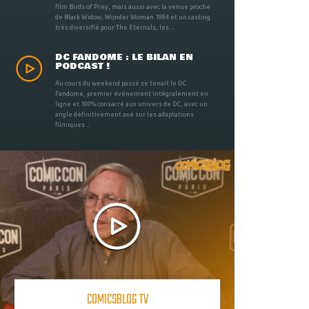
film Birds of Prey, mais aussi avec la venue proche
de Black Widow, Wonder Woman 1984 et un casting
très diversifié pour The Eternals, les ...
DC FANDOME : LE BILAN EN
PODCAST !
Au cours du weekend passé se tenait le DC
Fandome, premier évènement intégralement en
ligne et 100% consacré aux univers de DC, avec un
angle définitivement axé sur les adaptations
filmiques ...
COMICSBLOG TV