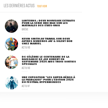
LES DERNIÈRES ACTUS
TOUT VOIR
LANTERNS : DEUX NOUVEAUX EXTRAITS
POUR LA SÉRIE HBO MAX SUR LES
MATINALES DES ETATS-UNIS
BRÈVE
KEVIN SMITH AU TRAVAIL SUR DEUX
AUTRES NUMÉROS JAY & SILENT BOB
CHEZ MARVEL
ACTU VO
DC CÉLÈBRE LE CENTENAIRE DE LA
NAISSANCE DE JOE KUBERT EN
SEPTEMBRE 2026 AVEC TROIS SORTIES
SPÉCIALES
ACTU VO
UNE EXPOSITION "LES SUPER-HÉROS À
LA FRANÇAISE" POUR L'ÉDITION 2026
DU FESTIVAL HYPERMONDES
ACTU VF