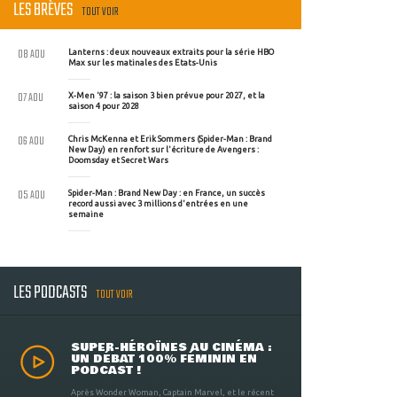
LES BRÈVES
TOUT VOIR
08 AOU
Lanterns : deux nouveaux extraits pour la série HBO
Max sur les matinales des Etats-Unis
07 AOU
X-Men '97 : la saison 3 bien prévue pour 2027, et la
saison 4 pour 2028
06 AOU
Chris McKenna et Erik Sommers (Spider-Man : Brand
New Day) en renfort sur l'écriture de Avengers :
Doomsday et Secret Wars
05 AOU
Spider-Man : Brand New Day : en France, un succès
record aussi avec 3 millions d'entrées en une
semaine
LES PODCASTS
TOUT VOIR
SUPER-HÉROÏNES AU CINÉMA :
UN DÉBAT 100% FÉMININ EN
PODCAST !
Après Wonder Woman, Captain Marvel, et le récent