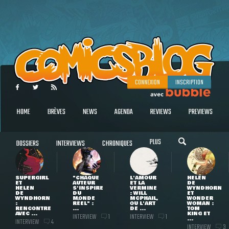
CONNEXION
INSCRIPTION
HOME
BRÈVES
NEWS
AGENDA
REVIEWS
PREVIEWS
PLUS
DOSSIERS
INTERVIEWS
CHRONIQUES
SUPERGIRL
"CHAQUE
L'AMOUR
HELEN
ET
AUTEUR
ET LA
DE
HELEN
S'INSPIRE
VERMINE
WYNDHORN
DE
DU
: WILL
ET
WYNDHORN
MONDE
MCPHAIL,
WONDER
:
RÉEL" :
OU L'ART
WOMAN :
RENCONTRE
...
DE ...
TOM
AVEC ...
KING ET
INTERVIEW
INTERVIEW
1
1
...
INTERVIEW
4
INTERVIEW
3