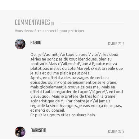
COMMENTAIRES
(
10
)
Vous devez être connecté pour participer
BABOO
12 JUIN 2012
Oui, je l\'admet j\'ai tapé un peu \"vite\", les deux
séries ne sont pas du tout identiques, bien au
contraire. Mais d\'alterné d\'une à l\'autre me va
plutôt pas mal et du coté Marvel, c\'est la seule que
je suis et qui me plait à peut près.
Après, en effet il a des passages de certains
épisodes qui m\'ont sérieusement brisé le crâne,
mais globalement je trouve ça pas mal. Mais en
effet il faut la regarder de façon \"légère\", en fond
visuel quoi. Mais je préfère de très loin la trame
scénaristique de YJ. Par contre je n\'ai jamais
regardé la série Avengers, je vais voir ça de ce pas,
et merci du conseil.
Et puis les gouts et les couleurs hein.
DARKSEID
12 JUIN 2012