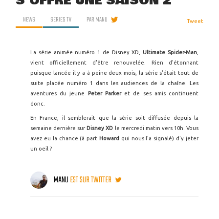
S'OFFRE UNE SAISON 2
NEWS
SERIES TV
PAR
MANU
Tweet
La série animée numéro 1 de Disney XD,
Ultimate Spider-Man
,
vient officiellement d'être renouvelée. Rien d'étonnant
puisque lancée il y a à peine deux mois, la série s'était tout de
suite placée numéro 1 dans les audiences de la chaîne. Les
aventures du jeune
Peter Parker
et de ses amis continuent
donc.
En France, il semblerait que la série soit diffusée depuis la
semaine dernière sur
Disney XD
le mercredi matin vers 10h. Vous
avez eu la chance (à part
Howard
qui nous l'a signalé) d'y jeter
un oeil ?
MANU
EST SUR TWITTER