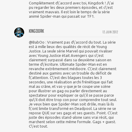
Complètement d\'accord avec toi, Kingdork ! J\'ai
pu regarder les deux premiers épisodes, et c\'est
vraiment mauvais. Il est loin le temps de la série
animé Spider-man qui passait sur TF1.
KINGDORK
12 JUIN 2012
@BabOo : Vraiment pas d\'accord du tout. La série
est à mille lieux des qualités de récit de Young
Justice. La seule série Marvel qui pouvait rivaliser
avec Young Justice était Avengers qui s\'est
clairement surpassé dans sa deuxième saison en
terme d\'écriture. Ultimate Spider-Man est en
revanche extrêmement médiocre. C\'est clairement
destiné aux gamins avec un trouble du déficit de
l\'attention. C\'est des blagues toutes les 3
secondes, une réalisation archi frénétique qui fait
mal au crâne, et vas-y que je te coupe une scène
pour illustrer un gag ou parler directement au
spectateur pour expliquer ce qu\'il se passe parce
qu\'il doit être trop con pour comprendre tout seul.
Je veux bien que Spider-Man soit drôle, mais là ils
l\'ont limite transformé en Deadpool. La série ne se
repose QUE sur ses gags et ses guests. Point. C\'est
juste des épisodes stand-alone sans vrai récit, qui
marchent selon cette même formule. Gags + guest.
C\'est tout.