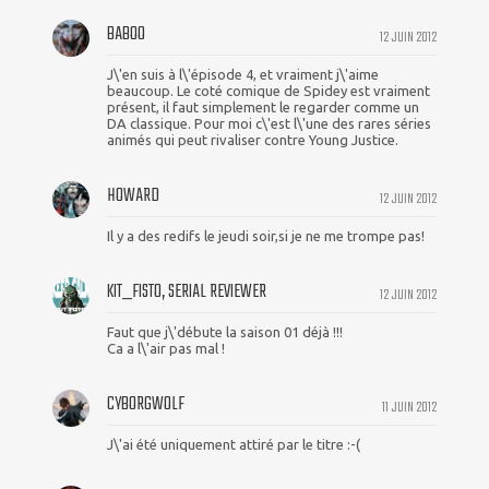
BABOO
12 JUIN 2012
J\'en suis à l\'épisode 4, et vraiment j\'aime
beaucoup. Le coté comique de Spidey est vraiment
présent, il faut simplement le regarder comme un
DA classique. Pour moi c\'est l\'une des rares séries
animés qui peut rivaliser contre Young Justice.
HOWARD
12 JUIN 2012
Il y a des redifs le jeudi soir,si je ne me trompe pas!
KIT_FISTO, SERIAL REVIEWER
12 JUIN 2012
Faut que j\'débute la saison 01 déjà !!!
Ca a l\'air pas mal !
CYBORGWOLF
11 JUIN 2012
J\'ai été uniquement attiré par le titre :-(