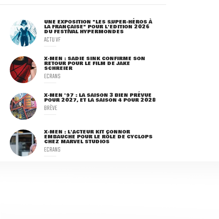
UNE EXPOSITION "LES SUPER-HÉROS À
LA FRANÇAISE" POUR L'ÉDITION 2026
DU FESTIVAL HYPERMONDES
ACTU VF
X-MEN : SADIE SINK CONFIRME SON
RETOUR POUR LE FILM DE JAKE
SCHREIER
ECRANS
X-MEN '97 : LA SAISON 3 BIEN PRÉVUE
POUR 2027, ET LA SAISON 4 POUR 2028
BRÈVE
X-MEN : L'ACTEUR KIT CONNOR
EMBAUCHÉ POUR LE RÔLE DE CYCLOPS
CHEZ MARVEL STUDIOS
ECRANS