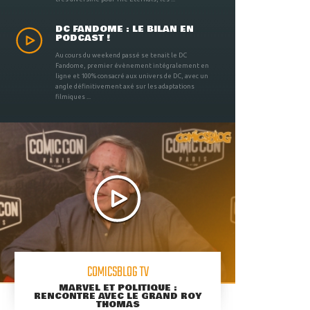
DC FANDOME : LE BILAN EN
PODCAST !
Au cours du weekend passé se tenait le DC
Fandome, premier évènement intégralement en
ligne et 100% consacré aux univers de DC, avec un
angle définitivement axé sur les adaptations
filmiques ...
COMICSBLOG TV
MARVEL ET POLITIQUE :
RENCONTRE AVEC LE GRAND ROY
THOMAS