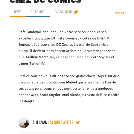
CHEZ DC COMICS
NEWS
DC COMICS
PAR
SULLIVAN
Tweet
Rafa Sandoval
, chouchou de votre serviteur depuis son
excellent triptyque Ultimate Doom aux côtés de
Brian M.
Bendis
, débarque chez
DC Comics
à partir de Septembre
puisqu'il devient dessinateur attitré de Catwoman (pendant
que
Guillem March
, lui, va dessiner Talon de Scott Snyder et
J
ames Tynion IV
).
Et si ce nom ne vous dit pas encore grand chose, soyez sûr que
c'est une perte notable pour
Marvel
qui laisse filer ici l'un de
ses
young guns
, comme ils avaient pu le faire il y a quelques
années avec
Scott Snyder
.
Axel Alonso
, tu peux déjà te mordre
les doigts...
SULLIVAN
EST SUR TWITTER