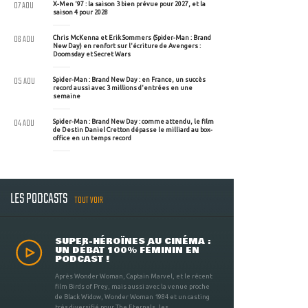
07 AOU
X-Men '97 : la saison 3 bien prévue pour 2027, et la
saison 4 pour 2028
06 AOU
Chris McKenna et Erik Sommers (Spider-Man : Brand
New Day) en renfort sur l'écriture de Avengers :
Doomsday et Secret Wars
05 AOU
Spider-Man : Brand New Day : en France, un succès
record aussi avec 3 millions d'entrées en une
semaine
04 AOU
Spider-Man : Brand New Day : comme attendu, le film
de Destin Daniel Cretton dépasse le milliard au box-
office en un temps record
LES PODCASTS
TOUT VOIR
SUPER-HÉROÏNES AU CINÉMA :
UN DÉBAT 100% FÉMININ EN
PODCAST !
Après Wonder Woman, Captain Marvel, et le récent
film Birds of Prey, mais aussi avec la venue proche
de Black Widow, Wonder Woman 1984 et un casting
très diversifié pour The Eternals, les ...