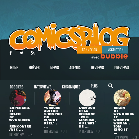
CONNEXION
INSCRIPTION
HOME
BRÈVES
NEWS
AGENDA
REVIEWS
PREVIEWS
PLUS
DOSSIERS
INTERVIEWS
CHRONIQUES
SUPERGIRL
"CHAQUE
L'AMOUR
HELEN
ET
AUTEUR
ET LA
DE
HELEN
S'INSPIRE
VERMINE
WYNDHORN
DE
DU
: WILL
ET
WYNDHORN
MONDE
MCPHAIL,
WONDER
:
RÉEL" :
OU L'ART
WOMAN :
RENCONTRE
...
DE ...
TOM
AVEC ...
KING ET
INTERVIEW
INTERVIEW
1
1
...
INTERVIEW
4
INTERVIEW
3