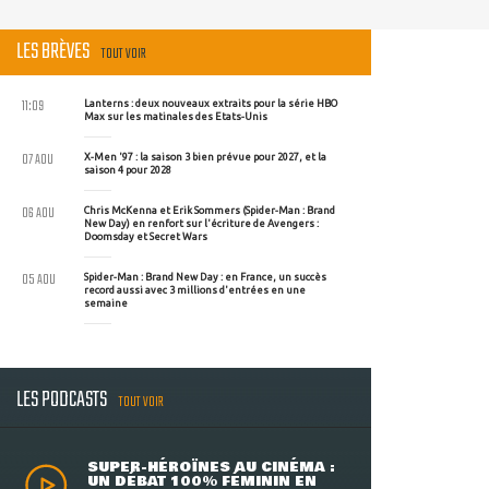
LES BRÈVES
TOUT VOIR
11:09
Lanterns : deux nouveaux extraits pour la série HBO
Max sur les matinales des Etats-Unis
07 AOU
X-Men '97 : la saison 3 bien prévue pour 2027, et la
saison 4 pour 2028
06 AOU
Chris McKenna et Erik Sommers (Spider-Man : Brand
New Day) en renfort sur l'écriture de Avengers :
Doomsday et Secret Wars
05 AOU
Spider-Man : Brand New Day : en France, un succès
record aussi avec 3 millions d'entrées en une
semaine
LES PODCASTS
TOUT VOIR
SUPER-HÉROÏNES AU CINÉMA :
UN DÉBAT 100% FÉMININ EN