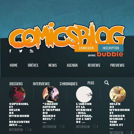
CONNEXION
INSCRIPTION
HOME
BRÈVES
NEWS
AGENDA
REVIEWS
PREVIEWS
PLUS
DOSSIERS
INTERVIEWS
CHRONIQUES
SUPERGIRL
"CHAQUE
L'AMOUR
HELEN
ET
AUTEUR
ET LA
DE
HELEN
S'INSPIRE
VERMINE
WYNDHORN
DE
DU
: WILL
ET
WYNDHORN
MONDE
MCPHAIL,
WONDER
:
RÉEL" :
OU L'ART
WOMAN :
RENCONTRE
...
DE ...
TOM
AVEC ...
KING ET
INTERVIEW
INTERVIEW
1
1
...
INTERVIEW
4
INTERVIEW
3