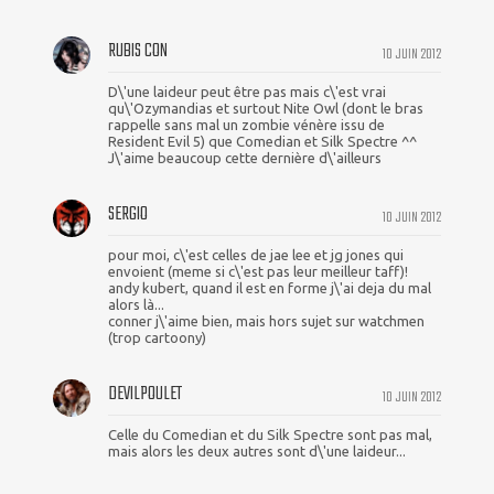
RUBIS CON
10 JUIN 2012
D\'une laideur peut être pas mais c\'est vrai
qu\'Ozymandias et surtout Nite Owl (dont le bras
rappelle sans mal un zombie vénère issu de
Resident Evil 5) que Comedian et Silk Spectre ^^
J\'aime beaucoup cette dernière d\'ailleurs
SERGIO
10 JUIN 2012
pour moi, c\'est celles de jae lee et jg jones qui
envoient (meme si c\'est pas leur meilleur taff)!
andy kubert, quand il est en forme j\'ai deja du mal
alors là...
conner j\'aime bien, mais hors sujet sur watchmen
(trop cartoony)
DEVILPOULET
10 JUIN 2012
Celle du Comedian et du Silk Spectre sont pas mal,
mais alors les deux autres sont d\'une laideur...