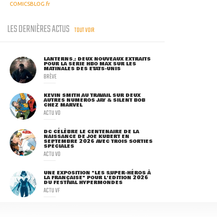
COMICSBLOG.fr
LES DERNIÈRES ACTUS
TOUT VOIR
LANTERNS : DEUX NOUVEAUX EXTRAITS
POUR LA SÉRIE HBO MAX SUR LES
MATINALES DES ETATS-UNIS
BRÈVE
KEVIN SMITH AU TRAVAIL SUR DEUX
AUTRES NUMÉROS JAY & SILENT BOB
CHEZ MARVEL
ACTU VO
DC CÉLÈBRE LE CENTENAIRE DE LA
NAISSANCE DE JOE KUBERT EN
SEPTEMBRE 2026 AVEC TROIS SORTIES
SPÉCIALES
ACTU VO
UNE EXPOSITION "LES SUPER-HÉROS À
LA FRANÇAISE" POUR L'ÉDITION 2026
DU FESTIVAL HYPERMONDES
ACTU VF