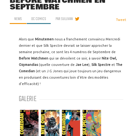
BEFORE WATCHMEN EN
SEPTEMBRE
NEWS
DC COMICS
PAR
SULLIVAN
Tweet
Alors que
Minutemen
nous a franchement convaincu Mercredi
dernier et que Silk Spectre devrait se laisser approcher la
semaine prochaine, ce sont les 4 numéros de Septembre de
Before Watchmen
qui se dévoilent ce soir, à savoir
Nite Owl,
Ozymandias
(quelle couverture de
Jae Lee
),
Silk Spectre
et
The
Comedian
(et un J.G Jones qui joue toujours un jeu dangereux
en produisant des couvertures loin d'être des modèles
d'efficacité) !
GALERIE