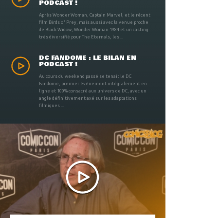
PODCAST !
Après Wonder Woman, Captain Marvel, et le récent
film Birds of Prey, mais aussi avec la venue proche
de Black Widow, Wonder Woman 1984 et un casting
très diversifié pour The Eternals, les ...
DC FANDOME : LE BILAN EN
PODCAST !
Au cours du weekend passé se tenait le DC
Fandome, premier évènement intégralement en
ligne et 100% consacré aux univers de DC, avec un
angle définitivement axé sur les adaptations
filmiques ...