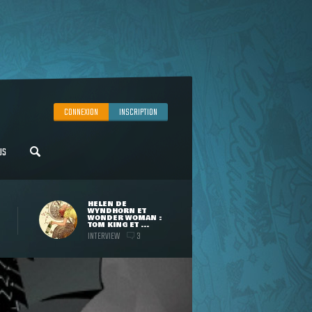
CONNEXION
INSCRIPTION
US
HELEN DE
WYNDHORN ET
WONDER WOMAN :
TOM KING ET ...
INTERVIEW
3