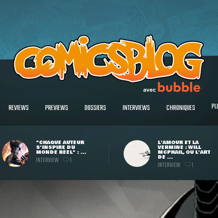
PL
REVIEWS
PREVIEWS
DOSSIERS
INTERVIEWS
CHRONIQUES
"CHAQUE AUTEUR
L'AMOUR ET LA
S'INSPIRE DU
VERMINE : WILL
MONDE RÉEL" : ...
MCPHAIL, OU L'ART
DE ...
INTERVIEW
1
INTERVIEW
1