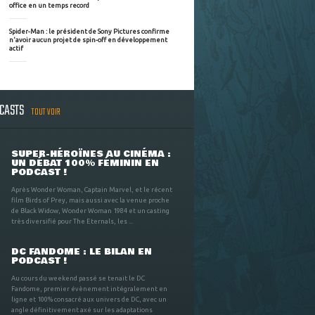
office en un temps record
Spider-Man : le président de Sony Pictures confirme
n'avoir aucun projet de spin-off en développement
actif
DCASTS
TOUT VOIR
SUPER-HÉROÏNES AU CINÉMA :
UN DÉBAT 100% FÉMININ EN
PODCAST !
Après Wonder Woman, Captain Marvel, et le récent
film Birds of Prey, mais aussi avec la venue proche
de Black Widow, Wonder Woman 1984 et un casting
très diversifié pour The Eternals, les ...
DC FANDOME : LE BILAN EN
PODCAST !
Au cours du weekend passé se tenait le DC
Fandome, premier évènement intégralement en
ligne et 100% consacré aux univers de DC, avec un
angle définitivement axé sur les adaptations