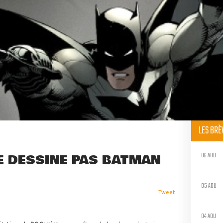
LES BR
06 AOU
E DESSINE PAS BATMAN
05 AOU
Tweet
04 AOU