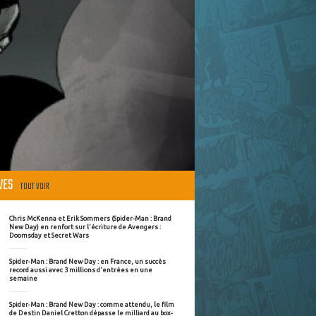
ÈVES
TOUT VOIR
Chris McKenna et Erik Sommers (Spider-Man : Brand
New Day) en renfort sur l'écriture de Avengers :
Doomsday et Secret Wars
Spider-Man : Brand New Day : en France, un succès
record aussi avec 3 millions d'entrées en une
semaine
Spider-Man : Brand New Day : comme attendu, le film
de Destin Daniel Cretton dépasse le milliard au box-