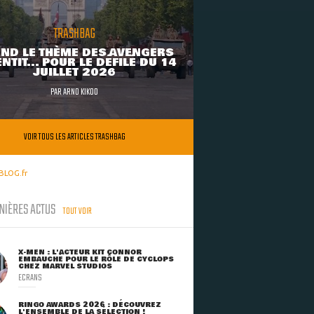
TRASHBAG
ND LE THÈME DES AVENGERS
NTIT... POUR LE DÉFILÉ DU 14
JUILLET 2026
PAR
ARNO KIKOO
VOIR TOUS LES ARTICLES TRASHBAG
BLOG.fr
NIÈRES ACTUS
TOUT VOIR
X-MEN : L'ACTEUR KIT CONNOR
EMBAUCHÉ POUR LE RÔLE DE CYCLOPS
CHEZ MARVEL STUDIOS
ECRANS
RINGO AWARDS 2026 : DÉCOUVREZ
L'ENSEMBLE DE LA SÉLECTION !