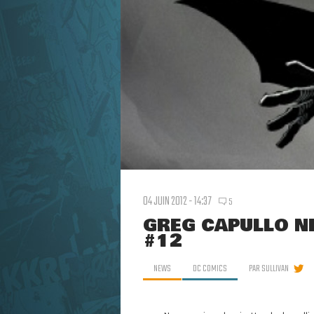
04 JUIN 2012 - 14:37
5
GREG CAPULLO N
#12
NEWS
DC COMICS
PAR
SULLIVAN