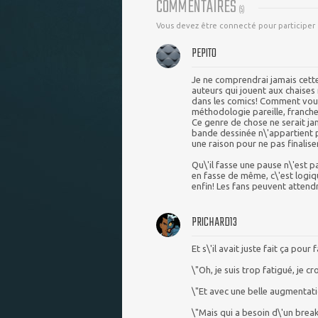
COMMENTAIRES
(
5
)
Vous devez être connecté pour participer
PEPITO
Je ne comprendrai jamais cette 
auteurs qui jouent aux chaises 
dans les comics! Comment voul
méthodologie pareille, franc
Ce genre de chose ne serait jam
bande dessinée n\'appartient p
une raison pour ne pas finaliser
Qu\'il fasse une pause n\'est p
en fasse de même, c\'est logiq
enfin! Les fans peuvent attend
PRICHARD13
Et s\'il avait juste fait ça pou
\"Oh, je suis trop fatigué, je cro
\"Et avec une belle augmentatio
\"Mais qui a besoin d\'un brea