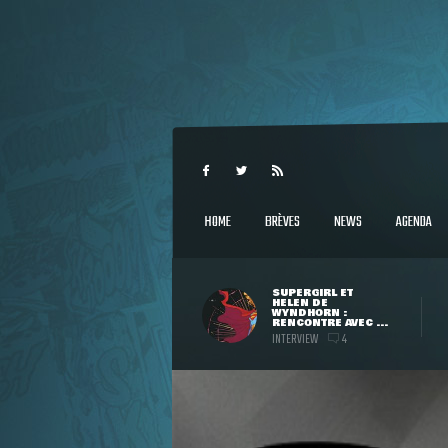
HOME
BRÈVES
NEWS
AGENDA
SUPERGIRL ET
HELEN DE
WYNDHORN :
RENCONTRE AVEC ...
INTERVIEW
4