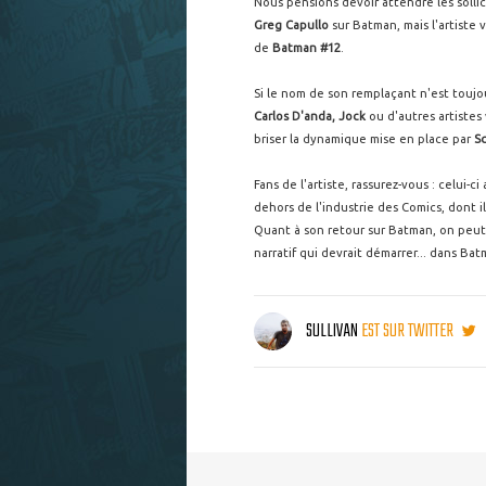
Nous pensions devoir attendre les solli
Greg Capullo
sur Batman, mais l'artiste 
de
Batman #12
.
Si le nom de son remplaçant n'est touj
Carlos D'anda, Jock
ou d'autres artistes
briser la dynamique mise en place par
S
Fans de l'artiste, rassurez-vous : celui-
dehors de l'industrie des Comics, dont il
Quant à son retour sur Batman, on peut 
narratif qui devrait démarrer... dans Ba
SULLIVAN
EST SUR TWITTER