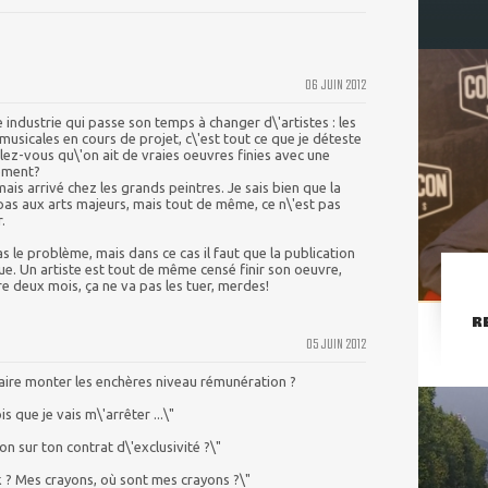
06 JUIN 2012
industrie qui passe son temps à changer d\'artistes : les
musicales en cours de projet, c\'est tout ce que je déteste
ez-vous qu\'on ait de vraies oeuvres finies avec une
hement?
ais arrivé chez les grands peintres. Je sais bien que la
as aux arts majeurs, mais tout de même, ce n\'est pas
.
as le problème, mais dans ce cas il faut que la publication
ue. Un artiste est tout de même censé finir son oeuvre,
re deux mois, ça ne va pas les tuer, merdes!
R
05 JUIN 2012
r faire monter les enchères niveau rémunération ?
is que je vais m\'arrêter ...\"
n sur ton contrat d\'exclusivité ?\"
k ? Mes crayons, où sont mes crayons ?\"