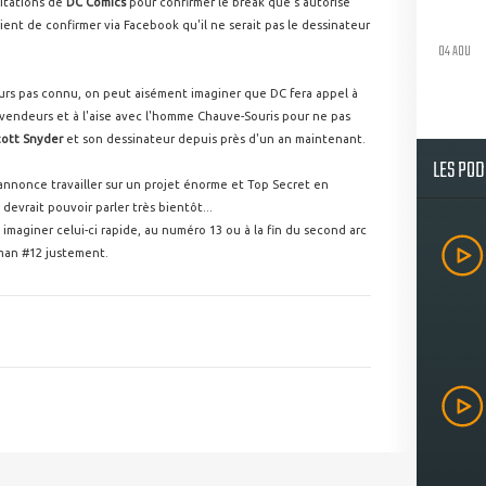
citations de
DC Comics
pour confirmer le break que s'autorise
vient de confirmer via Facebook qu'il ne serait pas le dessinateur
04 AOU
ours pas connu, on peut aisément imaginer que DC fera appel à
 vendeurs et à l'aise avec l'homme Chauve-Souris pour ne pas
cott Snyder
et son dessinateur depuis près d'un an maintenant.
LES PO
ci annonce travailler sur un projet énorme et Top Secret en
 devrait pouvoir parler très bientôt...
imaginer celui-ci rapide, au numéro 13 ou à la fin du second arc
tman #12 justement.