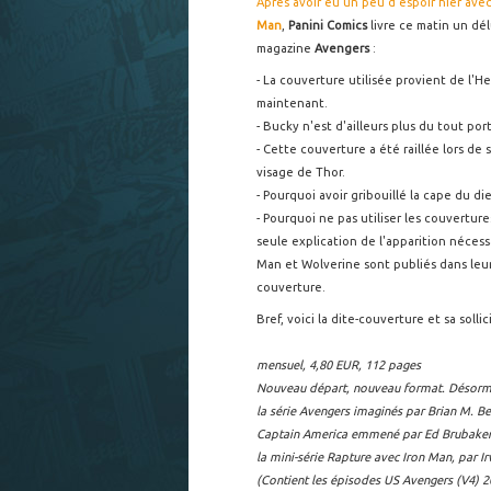
Après avoir eu un peu d'espoir hier av
Man
,
Panini Comics
livre ce matin un dé
magazine
Avengers
:
- La couverture utilisée provient de l'H
maintenant.
- Bucky n'est d'ailleurs plus du tout p
- Cette couverture a été raillée lors de
visage de Thor.
- Pourquoi avoir gribouillé la cape du di
- Pourquoi ne pas utiliser les couvertur
seule explication de l'apparition néces
Man et Wolverine sont publiés dans leur
couverture.
Bref, voici la dite-couverture et sa sollic
mensuel, 4,80 EUR, 112 pages
Nouveau départ, nouveau format. Désormai
la série Avengers imaginés par Brian M. Be
Captain America emmené par Ed Brubaker e
la mini-série Rapture avec Iron Man, par I
(Contient les épisodes US Avengers (V4) 20