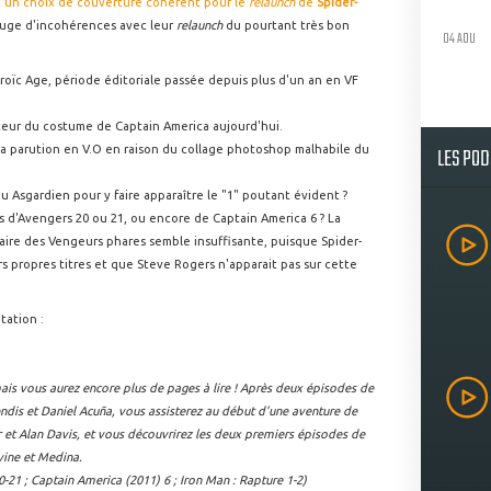
ec un choix de couverture cohérent pour le
relaunch
de
Spider-
luge d'incohérences avec leur
relaunch
du pourtant très bon
04 AOU
eroïc Age, période éditoriale passée depuis plus d'un an en VF
orteur du costume de Captain America aujourd'hui.
LES PO
 sa parution en V.O en raison du collage photoshop malhabile du
eu Asgardien pour y faire apparaître le "1" poutant évident ?
es d'Avengers 20 ou 21, ou encore de Captain America 6 ? La
saire des Vengeurs phares semble insuffisante, puisque Spider-
s propres titres et que Steve Rogers n'apparait pas sur cette
itation :
s vous aurez encore plus de pages à lire ! Après deux épisodes de
ndis et Daniel Acuña, vous assisterez au début d'une aventure de
t Alan Davis, et vous découvrirez les deux premiers épisodes de
rvine et Medina.
-21 ; Captain America (2011) 6 ; Iron Man : Rapture 1-2)