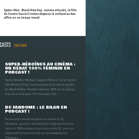
Spider-Man : Brand New Day : comme attendu, le film
de Destin Daniel Cretton dépasse le milliard au box-
office en un temps record
DCASTS
TOUT VOIR
SUPER-HÉROÏNES AU CINÉMA :
UN DÉBAT 100% FÉMININ EN
PODCAST !
Après Wonder Woman, Captain Marvel, et le récent
film Birds of Prey, mais aussi avec la venue proche
de Black Widow, Wonder Woman 1984 et un casting
très diversifié pour The Eternals, les ...
DC FANDOME : LE BILAN EN
PODCAST !
Au cours du weekend passé se tenait le DC
Fandome, premier évènement intégralement en
ligne et 100% consacré aux univers de DC, avec un
angle définitivement axé sur les adaptations
filmiques ...