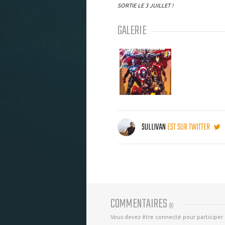
SORTIE LE 3 JUILLET !
GALERIE
SULLIVAN
EST SUR TWITTER
COMMENTAIRES
(
9
)
Vous devez être connecté pour participer