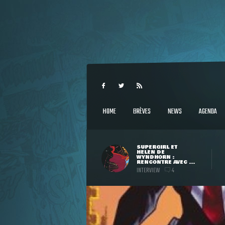
HOME
BRÈVES
NEWS
AGENDA
SUPERGIRL ET
HELEN DE
WYNDHORN :
RENCONTRE AVEC ...
INTERVIEW
4