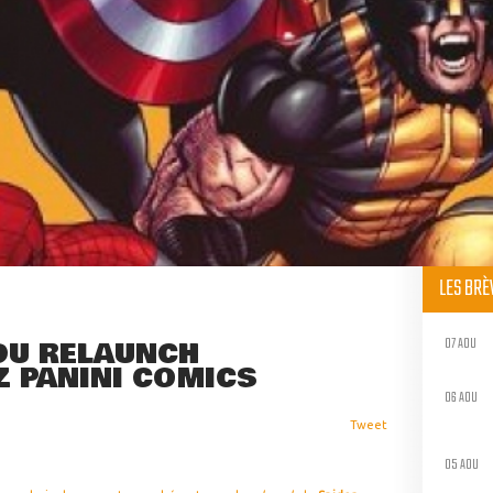
LES BR
07 AOU
DU RELAUNCH
Z PANINI COMICS
06 AOU
Tweet
05 AOU