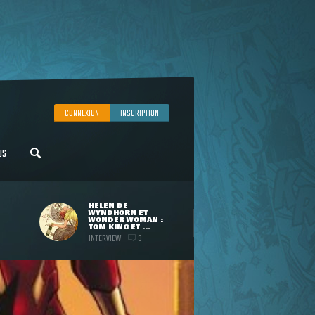
CONNEXION
INSCRIPTION
US
HELEN DE
WYNDHORN ET
WONDER WOMAN :
TOM KING ET ...
INTERVIEW
3