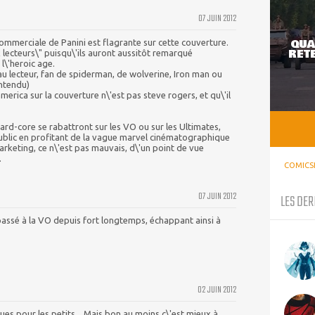
07 JUIN 2012
QUA
mmerciale de Panini est flagrante sur cette couverture.
RETE
ux lecteurs\" puisqu\'ils auront aussitôt remarqué
 l\'heroic age.
eau lecteur, fan de spiderman, de wolverine, Iron man ou
entendu)
merica sur la couverture n\'est pas steve rogers, et qu\'il
 hard-core se rabattront sur les VO ou sur les Ultimates,
public en profitant de la vague marvel cinématographique
marketing, ce n\'est pas mauvais, d\'un point de vue
.
COMICS
07 JUIN 2012
LES DER
ssé à la VO depuis fort longtemps, échappant ainsi à
02 JUIN 2012
es pour les petits... Mais bon au moins c\'est mieux à