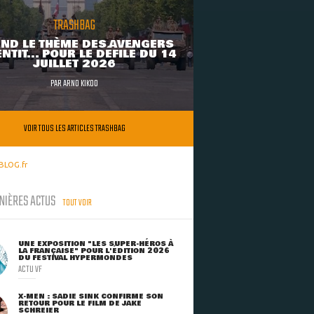
TRASHBAG
ND LE THÈME DES AVENGERS
NTIT... POUR LE DÉFILÉ DU 14
JUILLET 2026
PAR
ARNO KIKOO
VOIR TOUS LES ARTICLES TRASHBAG
BLOG.fr
NIÈRES ACTUS
TOUT VOIR
UNE EXPOSITION "LES SUPER-HÉROS À
LA FRANÇAISE" POUR L'ÉDITION 2026
DU FESTIVAL HYPERMONDES
ACTU VF
X-MEN : SADIE SINK CONFIRME SON
RETOUR POUR LE FILM DE JAKE
SCHREIER