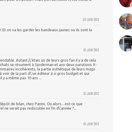
02 JUIN 2012
! Et on va les garder les bandeaux jaunes ou ils sont la
01 JUIN 2012
fendable. Autant j\'étais un de leurs gros fan il y a de cela
achats se résument à Spiderman et aux deux parutions X-
ommaires incohérents, la partie esthétique de leurs mags
 à voir de la part d\'un éditeur à si gros budget et qui
 il y a même pas 10 ans ...
01 JUIN 2012
 dépôt de bilan, chez Panini. Ou alors... est-ce que
vel ne serait pas rediscutée en fin d\'année ?...
01 JUIN 2012