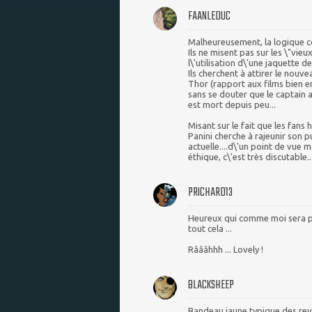
FAANLEDUC
Malheureusement, la logique co
Ils ne misent pas sur les \"vie
l\'utilisation d\'une jaquette de
Ils cherchent à attirer le nouv
Thor (rapport aux films bien 
sans se douter que le captain a
est mort depuis peu...
Misant sur le fait que les fans
Panini cherche à rajeunir son 
actuelle....d\'un point de vue 
éthique, c\'est très discutable..
PRICHARD13
Heureux qui comme moi sera pa
tout cela ...
Râââhhh ... Lovely !
BLACKSHEEP
Bandeau jaune typique des revu