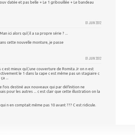
Couv datée et pas belle + Le 1 gribouillée + Le bandeau
01 JUIN 2012
n ici alors qu\'il a sa propre série ? ...
dans cette nouvelle monture, je passe
01 JUIN 2012
 c est mieux qu\'une couverture de Romita Jr on n est
ectivement le 1 dans la cape c est même pas un stagiaire c
ça ...
e fois destiné aux nouveaux qui par définition ne
s pour les autres ... c est clair que cette illustration on la
qui n en comptait même pas 10 avant ??? C est ridicule.