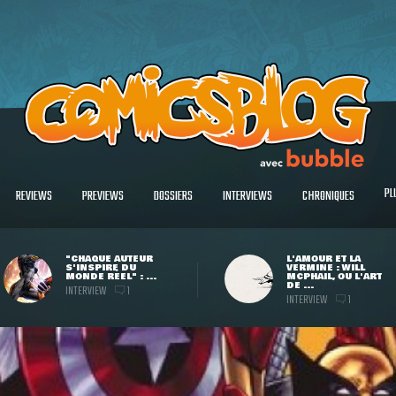
PL
REVIEWS
PREVIEWS
DOSSIERS
INTERVIEWS
CHRONIQUES
"CHAQUE AUTEUR
L'AMOUR ET LA
S'INSPIRE DU
VERMINE : WILL
MONDE RÉEL" : ...
MCPHAIL, OU L'ART
DE ...
INTERVIEW
1
INTERVIEW
1