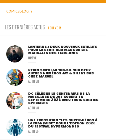
COMICSBLOG.fr
LES DERNIÈRES ACTUS
TOUT VOIR
LANTERNS : DEUX NOUVEAUX EXTRAITS
POUR LA SÉRIE HBO MAX SUR LES
MATINALES DES ETATS-UNIS
BRÈVE
KEVIN SMITH AU TRAVAIL SUR DEUX
AUTRES NUMÉROS JAY & SILENT BOB
CHEZ MARVEL
ACTU VO
DC CÉLÈBRE LE CENTENAIRE DE LA
NAISSANCE DE JOE KUBERT EN
SEPTEMBRE 2026 AVEC TROIS SORTIES
SPÉCIALES
ACTU VO
UNE EXPOSITION "LES SUPER-HÉROS À
LA FRANÇAISE" POUR L'ÉDITION 2026
DU FESTIVAL HYPERMONDES
ACTU VF