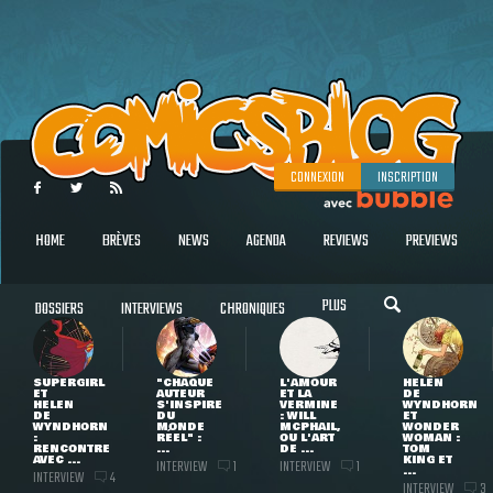
CONNEXION
INSCRIPTION
HOME
BRÈVES
NEWS
AGENDA
REVIEWS
PREVIEWS
PLUS
DOSSIERS
INTERVIEWS
CHRONIQUES
SUPERGIRL
"CHAQUE
L'AMOUR
HELEN
ET
AUTEUR
ET LA
DE
HELEN
S'INSPIRE
VERMINE
WYNDHORN
DE
DU
: WILL
ET
WYNDHORN
MONDE
MCPHAIL,
WONDER
:
RÉEL" :
OU L'ART
WOMAN :
RENCONTRE
...
DE ...
TOM
AVEC ...
KING ET
INTERVIEW
INTERVIEW
1
1
...
INTERVIEW
4
INTERVIEW
3