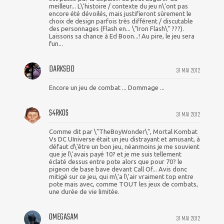
meilleur... L\'histoire / contexte du jeu n\'ont pas
encore été dévoilés, mais justifieront sûrement le
choix de design parfois très différent / discutable
des personnages (Flash en... \"Iron Flash\" ???).
Laissons sa chance à Ed Boon...! Au pire, le jeu sera
fun...
DARKSEID
31 MAI 2012
Encore un jeu de combat ... Dommage ...
S4RKOS
31 MAI 2012
Comme dit par \"TheBoyWonder\", Mortal Kombat
Vs DC UIniverse était un jeu distrayant et amusant, à
défaut d\'être un bon jeu, néanmoins je me souvient
que je l\'avais payé 10? et je me suis tellement
éclaté dessus entre pote alors que pour 70? le
pigeon de base bave devant Call Of... Avis donc
mitigé sur ce jeu, qui m\'a l\'air vraiment top entre
pote mais avec, comme TOUT les jeux de combats,
une durée de vie limitée.
OMEGASAM
31 MAI 2012