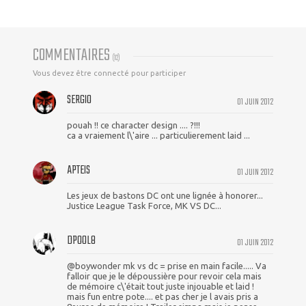
COMMENTAIRES
(
12
)
Vous devez être connecté pour participer
SERGIO
01 JUIN 2012
pouah !! ce character design .... ?!!!
ca a vraiement l\'aire ... particulierement laid ...
APTEIS
01 JUIN 2012
Les jeux de bastons DC ont une lignée à honorer...
Justice League Task Force, MK VS DC...
DPOOL8
01 JUIN 2012
@boywonder mk vs dc = prise en main facile..... Va
falloir que je le dépoussière pour revoir cela mais
de mémoire c\'était tout juste injouable et laid !
mais fun entre pote.... et pas cher je l avais pris a