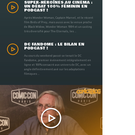
SUPER-HÉROÏNES AU CINÉMA :
UN DÉBAT 100% FÉMININ EN
PODCAST !
Après Wonder Woman, Captain Marvel, et le récent
film Birds of Prey, mais aussi avec la venue proche
de Black Widow, Wonder Woman 1984 et un casting
très diversifié pour The Eternals, les ...
DC FANDOME : LE BILAN EN
PODCAST !
Au cours du weekend passé se tenait le DC
Fandome, premier évènement intégralement en
ligne et 100% consacré aux univers de DC, avec un
angle définitivement axé sur les adaptations
filmiques ...