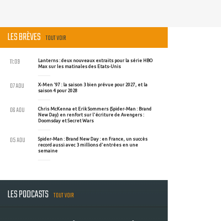
LES BRÈVES
TOUT VOIR
11:09
Lanterns : deux nouveaux extraits pour la série HBO
Max sur les matinales des Etats-Unis
07 AOU
X-Men '97 : la saison 3 bien prévue pour 2027, et la
saison 4 pour 2028
06 AOU
Chris McKenna et Erik Sommers (Spider-Man : Brand
New Day) en renfort sur l'écriture de Avengers :
Doomsday et Secret Wars
05 AOU
Spider-Man : Brand New Day : en France, un succès
record aussi avec 3 millions d'entrées en une
semaine
LES PODCASTS
TOUT VOIR