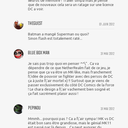
8euros de mémoire ! Trailer simpa mais je pense
que de nouveaux cela sera un ratage sur une licence
DC a voir.
THEGUEST
01 JUIN 2012
Batman a mangé Superman ou quoi?
Sinon flash est totalement raté...
BLUE BOX MAN
31 MAI 2012
Je sais pas trop quoi en penser ^^\" . Ca va
dépendre de ce que NetherRealm fait de ce jeu, je
pense que ça va être un MK-like, mais franchement
l\'idée de pouvoir se fighter avec des persos de DC
ça à juste l\'air mortel x) !! Surtout que je viens de
passer exclusivement du côté DC Comics de la force
! Le chara design a l\'air vachement bien soigné et
ça fait sacrément plaisir aussi !
PEPINOU
31 MAI 2012
Mmmh... pourquoi pas ? Ca a l\'air sympa ! MK vs DC
était bon sans être grandiose, mais le génial MK11
est passé par là depuis... Ca peut augurer du