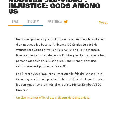
NOUVEAU JEU-VIDÉO :
INJUSTICE: GODS AMONG
US
NEWS
JEUX VIDÉO
PAR
SULLIVAN
Tweet
Nous vous parlions il y a quelques mois des rumeurs faisant état
d'un nouveau jeu basé sur la licence
DC Comics
du côté de
Warner Bros Games
et voilà qu'à la veille de l'E3,
Netherealm
lève le voile sur un jeu de Versus Fighting mettant en scène les
personnages clés de la Distinguée Concurrence, dans une
version souvent proche des
New 52
...
Là où cette vidéo inquiète autant qu'elle fait rire, c'est que le
Gameplay semble très proche de Mortal Kombat et que tous les
joueurs ont encore en mémoire le triste
Mortal Kombat VS DC
Universe
...
Un site internet officiel est d'ailleurs déjà disponible
.