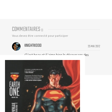
COMMENTAIRES
(
1
)
Vous devez être connecté pour participer
KNIGHTKIDDO
25 MAI 2012
C\'est beau et j\'aime bien le découpage des
planches. Simple mais efficace !