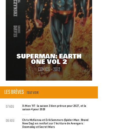
SUPERMAN: EARTH
ONE VOL 2
COMICS - 2012
LES BRÈVES
TOUT VOIR
07 AOU
X-Men '97 : la saison 3 bien prévue pour 2027, et la
saison 4 pour 2028
06 AOU
Chris McKenna et Erik Sommers (Spider-Man : Brand
New Day) en renfort sur l'écriture de Avengers :
Doomsday et Secret Wars