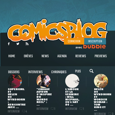
CONNEXION
INSCRIPTION
HOME
BRÈVES
NEWS
AGENDA
REVIEWS
PREVIEWS
PLUS
DOSSIERS
INTERVIEWS
CHRONIQUES
SUPERGIRL
"CHAQUE
L'AMOUR
HELEN
ET
AUTEUR
ET LA
DE
HELEN
S'INSPIRE
VERMINE
WYNDHORN
DE
DU
: WILL
ET
WYNDHORN
MONDE
MCPHAIL,
WONDER
:
RÉEL" :
OU L'ART
WOMAN :
RENCONTRE
...
DE ...
TOM
AVEC ...
KING ET
INTERVIEW
INTERVIEW
1
1
...
INTERVIEW
4
INTERVIEW
3