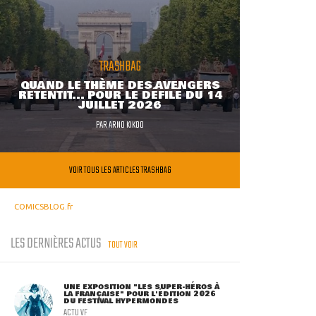
TRASHBAG
QUAND LE THÈME DES AVENGERS
RETENTIT... POUR LE DÉFILÉ DU 14
JUILLET 2026
PAR
ARNO KIKOO
VOIR TOUS LES ARTICLES TRASHBAG
COMICSBLOG.fr
LES DERNIÈRES ACTUS
TOUT VOIR
UNE EXPOSITION "LES SUPER-HÉROS À
LA FRANÇAISE" POUR L'ÉDITION 2026
DU FESTIVAL HYPERMONDES
ACTU VF