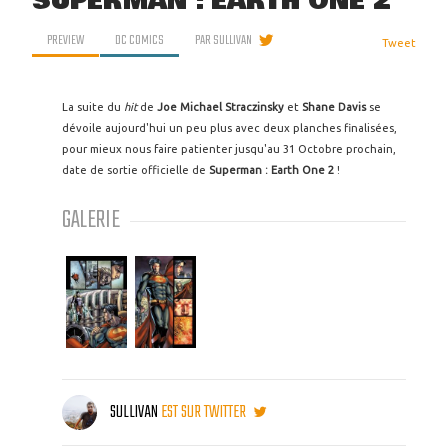
SUPERMAN : EARTH ONE 2
PREVIEW
DC COMICS
PAR
SULLIVAN
Tweet
La suite du
hit
de
Joe Michael Straczinsky
et
Shane Davis
se
dévoile aujourd'hui un peu plus avec deux planches finalisées,
pour mieux nous faire patienter jusqu'au 31 Octobre prochain,
date de sortie officielle de
Superman : Earth One 2
!
GALERIE
SULLIVAN
EST SUR TWITTER