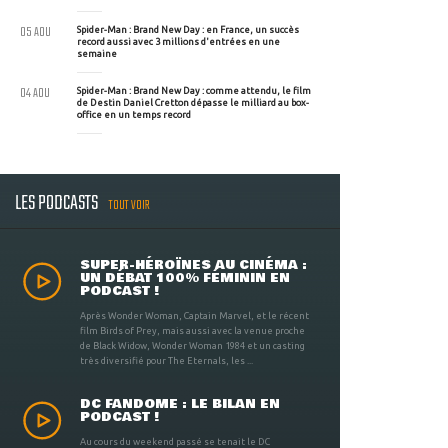
05 AOU
Spider-Man : Brand New Day : en France, un succès
record aussi avec 3 millions d'entrées en une
semaine
04 AOU
Spider-Man : Brand New Day : comme attendu, le film
de Destin Daniel Cretton dépasse le milliard au box-
office en un temps record
LES PODCASTS
TOUT VOIR
SUPER-HÉROÏNES AU CINÉMA :
UN DÉBAT 100% FÉMININ EN
PODCAST !
Après Wonder Woman, Captain Marvel, et le récent
film Birds of Prey, mais aussi avec la venue proche
de Black Widow, Wonder Woman 1984 et un casting
très diversifié pour The Eternals, les ...
DC FANDOME : LE BILAN EN
PODCAST !
Au cours du weekend passé se tenait le DC