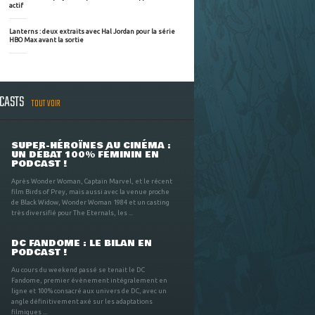
actif
Lanterns : deux extraits avec Hal Jordan pour la série
HBO Max avant la sortie
DCASTS
TOUT VOIR
SUPER-HÉROÏNES AU CINÉMA :
UN DÉBAT 100% FÉMININ EN
PODCAST !
Après Wonder Woman, Captain Marvel, et le récent
film Birds of Prey, mais aussi avec la venue proche
de Black Widow, Wonder Woman 1984 et un casting
très diversifié pour The Eternals, les ...
DC FANDOME : LE BILAN EN
PODCAST !
Au cours du weekend passé se tenait le DC
Fandome, premier évènement intégralement en
ligne et 100% consacré aux univers de DC, avec un
angle définitivement axé sur les adaptations
filmiques ...