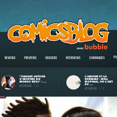
PL
REVIEWS
PREVIEWS
DOSSIERS
INTERVIEWS
CHRONIQUES
"CHAQUE AUTEUR
L'AMOUR ET LA
S'INSPIRE DU
VERMINE : WILL
MONDE RÉEL" : ...
MCPHAIL, OU L'ART
DE ...
INTERVIEW
1
INTERVIEW
1