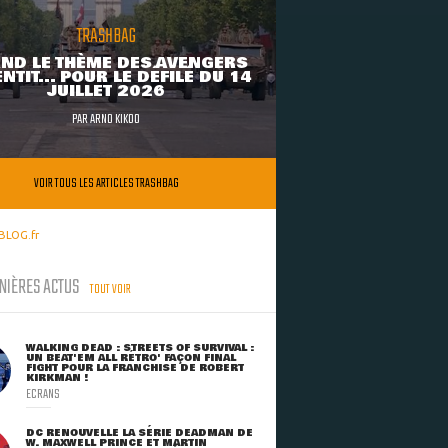
TRASHBAG
ND LE THÈME DES AVENGERS
NTIT... POUR LE DÉFILÉ DU 14
JUILLET 2026
PAR
ARNO KIKOO
VOIR TOUS LES ARTICLES TRASHBAG
BLOG.fr
NIÈRES ACTUS
TOUT VOIR
WALKING DEAD : STREETS OF SURVIVAL :
UN BEAT'EM ALL RÉTRO' FAÇON FINAL
FIGHT POUR LA FRANCHISE DE ROBERT
KIRKMAN !
ECRANS
DC RENOUVELLE LA SÉRIE DEADMAN DE
W. MAXWELL PRINCE ET MARTIN