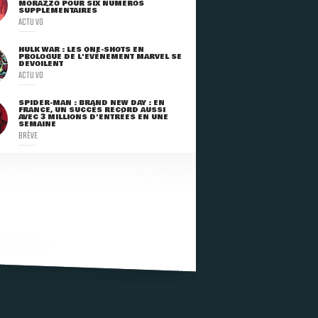
MORAZZO POUR SIX NUMÉROS
SUPPLÉMENTAIRES
ACTU VO
HULK WAR : LES ONE-SHOTS EN
PROLOGUE DE L'ÉVÈNEMENT MARVEL SE
DÉVOILENT
ACTU VO
SPIDER-MAN : BRAND NEW DAY : EN
FRANCE, UN SUCCÈS RECORD AUSSI
AVEC 3 MILLIONS D'ENTRÉES EN UNE
SEMAINE
BRÈVE