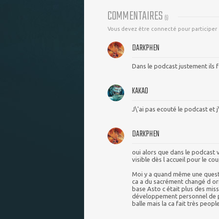
COMMENTAIRES
(
5
)
Vous devez être connecté pour participer
DARKPHEN
Dans le podcast justement ils f
KAKAO
J\'ai pas ecouté le podcast et j
DARKPHEN
oui alors que dans le podcast v
visible dès l accueil pour le co
Moi y a quand même une questi
ca a du sacrément changé d ori
base Asto c était plus des miss
développement personnel de pe
balle mais la ca fait très people