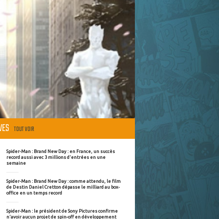
ÈVES
TOUT VOIR
Spider-Man : Brand New Day : en France, un succès
record aussi avec 3 millions d'entrées en une
semaine
Spider-Man : Brand New Day : comme attendu, le film
de Destin Daniel Cretton dépasse le milliard au box-
office en un temps record
Spider-Man : le président de Sony Pictures confirme
n'avoir aucun projet de spin-off en développement