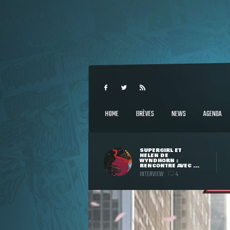
HOME
BRÈVES
NEWS
AGENDA
SUPERGIRL ET
HELEN DE
WYNDHORN :
RENCONTRE AVEC ...
INTERVIEW
4