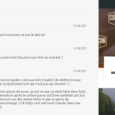
24 MAI 2012
ont tout pour ne pas le dire lol
24 MAI 2012
\'avais tout fais pour pas etre au courant :/
24 MAI 2012
R
ous en parlez c est pas très \'malin\' de mettre la couv
up ca spoil (mais bon qui n est pas au courant ? ).
on que je me pose, qu est ce que ca vient faire dans Asto
entation après le schism parce qu\'il me semblait qu\'à la
ions en sus des autres titres X que ce genre de
rsonnage. ( Ok Kitty s est retrouvé coincée dans une
).