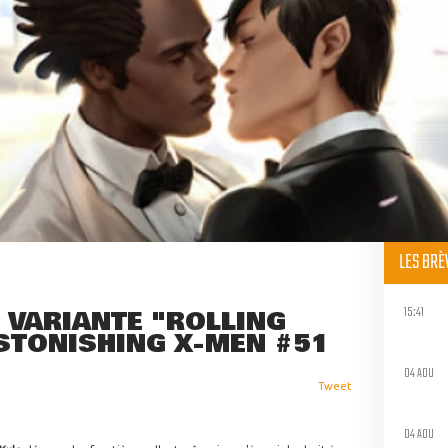
LES BR
15:41
 VARIANTE "ROLLING
STONISHING X-MEN #51
04 AOU
Tweet
04 AOU