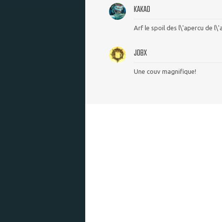
KAKAO
Arf le spoil des l\'apercu de l\'a
JOBX
Une couv magnifique!