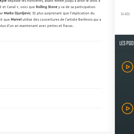
Kyle
dépasse les frontières, allant même jusqu'à avoir le droit à
é et Canal +, voici que
Rolling Stone
y va de sa participation
04 AOU
par
Marko Djurdjevic
. Et plus surprenant que l'implication du
ait que
Marvel
utilise des couvertures de l'artiste Berlinois qui a
 plus d'un an maintenant avec pertes et fracas...
LES PO