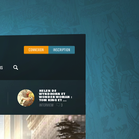
CONNEXION
INSCRIPTION
US
HELEN DE
WYNDHORN ET
WONDER WOMAN :
TOM KING ET ...
INTERVIEW
3