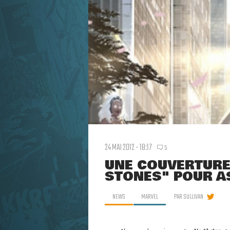
24 MAI 2012 - 18:17
5
UNE COUVERTURE
STONES" POUR A
NEWS
MARVEL
PAR
SULLIVAN