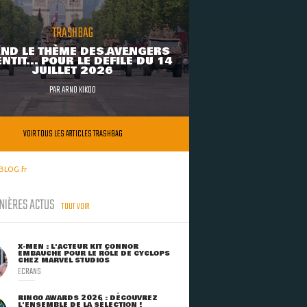
TRASHBAG
ND LE THÈME DES AVENGERS
NTIT... POUR LE DÉFILÉ DU 14
JUILLET 2026
PAR
ARNO KIKOO
VOIR TOUS LES ARTICLES TRASHBAG
BLOG.fr
NIÈRES ACTUS
TOUT VOIR
X-MEN : L'ACTEUR KIT CONNOR
EMBAUCHÉ POUR LE RÔLE DE CYCLOPS
CHEZ MARVEL STUDIOS
ECRANS
RINGO AWARDS 2026 : DÉCOUVREZ
L'ENSEMBLE DE LA SÉLECTION !