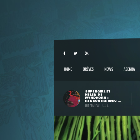
HOME
BRÈVES
NEWS
AGENDA
SUPERGIRL ET
HELEN DE
WYNDHORN :
RENCONTRE AVEC ...
INTERVIEW
4