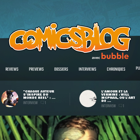
PL
REVIEWS
PREVIEWS
DOSSIERS
INTERVIEWS
CHRONIQUES
"CHAQUE AUTEUR
L'AMOUR ET LA
S'INSPIRE DU
VERMINE : WILL
MONDE RÉEL" : ...
MCPHAIL, OU L'ART
DE ...
INTERVIEW
1
INTERVIEW
1