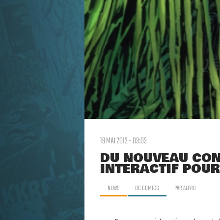
19 MAI 2012 - 03:03
DU NOUVEAU CON
INTÉRACTIF POU
NEWS
DC COMICS
PAR
ALFRO