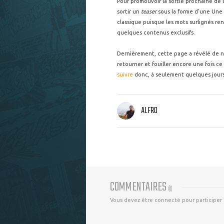
Pour promouvoir la sortie prochaine de 
sortir un
teaser
sous la forme d'une Une d
classique puisque les mots surlignés ren
quelques contenus exclusifs.
Dernièrement, cette page a révélé de n
retourner et fouiller encore une fois c
suivre
donc, à seulement quelques jours
ALFRO
COMMENTAIRES
(
0
)
Vous devez être connecté pour participer