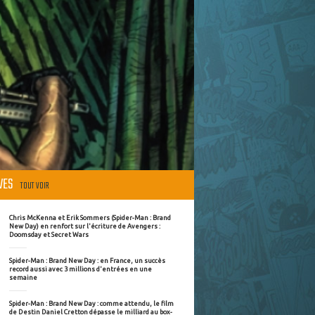
ÈVES
TOUT VOIR
Chris McKenna et Erik Sommers (Spider-Man : Brand
New Day) en renfort sur l'écriture de Avengers :
Doomsday et Secret Wars
Spider-Man : Brand New Day : en France, un succès
record aussi avec 3 millions d'entrées en une
semaine
Spider-Man : Brand New Day : comme attendu, le film
de Destin Daniel Cretton dépasse le milliard au box-