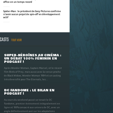
office en un temps record
Spider-Man : le président de Sony Pictures confirme
n'avoir aucun projet de spin-off en développement
actif
DCASTS
TOUT VOIR
SUPER-HÉROÏNES AU CINÉMA :
UN DÉBAT 100% FÉMININ EN
PODCAST !
Après Wonder Woman, Captain Marvel, et le récent
film Birds of Prey, mais aussi avec la venue proche
de Black Widow, Wonder Woman 1984 et un casting
très diversifié pour The Eternals, les ...
DC FANDOME : LE BILAN EN
PODCAST !
Au cours du weekend passé se tenait le DC
Fandome, premier évènement intégralement en
ligne et 100% consacré aux univers de DC, avec un
angle définitivement axé sur les adaptations