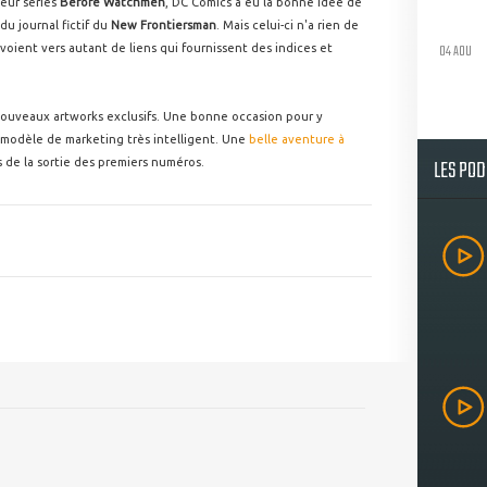
leur séries
Before Watchmen
, DC Comics a eu la bonne idée de
u journal fictif du
New Frontiersman
. Mais celui-ci n'a rien de
04 AOU
voient vers autant de liens qui fournissent des indices et
ouveaux artworks exclusifs. Une bonne occasion pour y
e modèle de marketing très intelligent. Une
belle aventure à
LES PO
 de la sortie des premiers numéros.