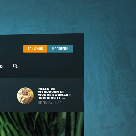
CONNEXION
INSCRIPTION
US
HELEN DE
WYNDHORN ET
WONDER WOMAN :
TOM KING ET ...
INTERVIEW
3