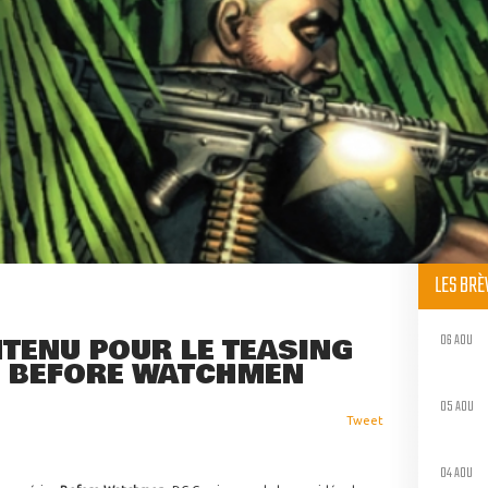
LES BR
06 AOU
TENU POUR LE TEASING
R BEFORE WATCHMEN
05 AOU
Tweet
04 AOU