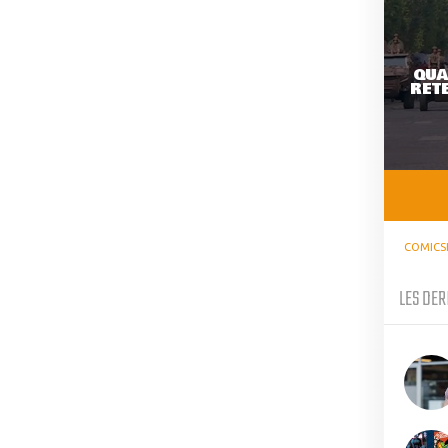
QUA
RETE
COMICS
LES DER