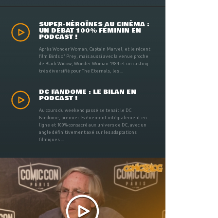
SUPER-HÉROÏNES AU CINÉMA :
UN DÉBAT 100% FÉMININ EN
PODCAST !
Après Wonder Woman, Captain Marvel, et le récent
film Birds of Prey, mais aussi avec la venue proche
de Black Widow, Wonder Woman 1984 et un casting
très diversifié pour The Eternals, les ...
DC FANDOME : LE BILAN EN
PODCAST !
Au cours du weekend passé se tenait le DC
Fandome, premier évènement intégralement en
ligne et 100% consacré aux univers de DC, avec un
angle définitivement axé sur les adaptations
filmiques ...