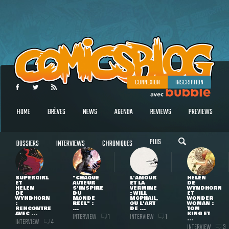
CONNEXION
INSCRIPTION
HOME
BRÈVES
NEWS
AGENDA
REVIEWS
PREVIEWS
PLUS
DOSSIERS
INTERVIEWS
CHRONIQUES
SUPERGIRL
"CHAQUE
L'AMOUR
HELEN
ET
AUTEUR
ET LA
DE
HELEN
S'INSPIRE
VERMINE
WYNDHORN
DE
DU
: WILL
ET
WYNDHORN
MONDE
MCPHAIL,
WONDER
:
RÉEL" :
OU L'ART
WOMAN :
RENCONTRE
...
DE ...
TOM
AVEC ...
KING ET
INTERVIEW
INTERVIEW
1
1
...
INTERVIEW
4
INTERVIEW
3