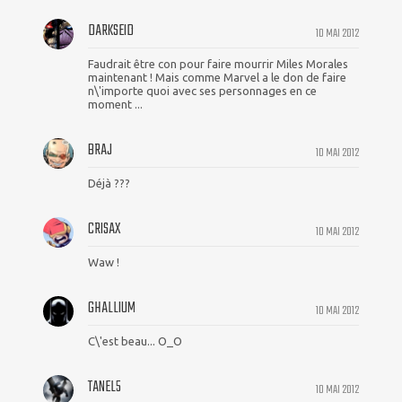
DARKSEID
10 MAI 2012
Faudrait être con pour faire mourrir Miles Morales
maintenant ! Mais comme Marvel a le don de faire
n\'importe quoi avec ses personnages en ce
moment ...
BRAJ
10 MAI 2012
Déjà ???
CRISAX
10 MAI 2012
Waw !
GHALLIUM
10 MAI 2012
C\'est beau... O_O
TANEL5
10 MAI 2012