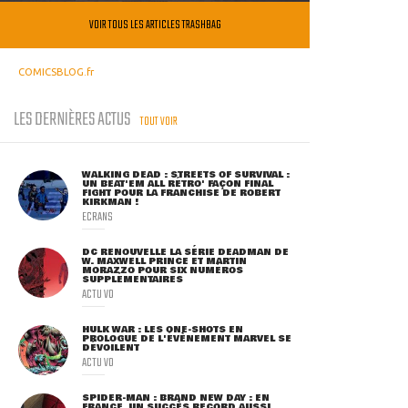
VOIR TOUS LES ARTICLES TRASHBAG
COMICSBLOG.fr
LES DERNIÈRES ACTUS
TOUT VOIR
WALKING DEAD : STREETS OF SURVIVAL :
UN BEAT'EM ALL RÉTRO' FAÇON FINAL
FIGHT POUR LA FRANCHISE DE ROBERT
KIRKMAN !
ECRANS
DC RENOUVELLE LA SÉRIE DEADMAN DE
W. MAXWELL PRINCE ET MARTIN
MORAZZO POUR SIX NUMÉROS
SUPPLÉMENTAIRES
ACTU VO
HULK WAR : LES ONE-SHOTS EN
PROLOGUE DE L'ÉVÈNEMENT MARVEL SE
DÉVOILENT
ACTU VO
SPIDER-MAN : BRAND NEW DAY : EN
FRANCE, UN SUCCÈS RECORD AUSSI