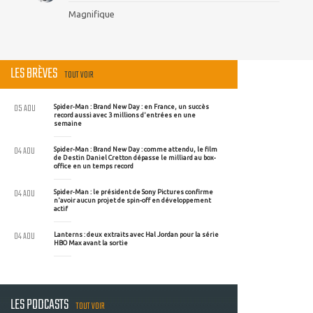
Magnifique
LES BRÈVES
TOUT VOIR
05 AOU
Spider-Man : Brand New Day : en France, un succès
record aussi avec 3 millions d'entrées en une
semaine
04 AOU
Spider-Man : Brand New Day : comme attendu, le film
de Destin Daniel Cretton dépasse le milliard au box-
office en un temps record
04 AOU
Spider-Man : le président de Sony Pictures confirme
n'avoir aucun projet de spin-off en développement
actif
04 AOU
Lanterns : deux extraits avec Hal Jordan pour la série
HBO Max avant la sortie
LES PODCASTS
TOUT VOIR