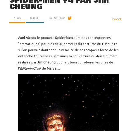
SPIDER-MEN #4 PAR JIM
CHEUNG
NEWS
MARVEL
PAR
SULLIVAN
Tweet
Axel Alonso
le promet :
Spider-Men
aura des conséquences
"dramatiques" pour les deux porteurs du costume du tisseur. Et
si l'on pouvait douter de la véracité de ses propos à force de les
entendre toutes les 2 semaines, la couverture du 4ème numéro
réalisée par
Jim Cheung
pourrait bien corroborer les dires de
l'
Editor-In-Chief
de
Marvel
...