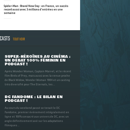
Spider-Man : Brand New Day : en France, un succès
record aussi avec 3 millions d'entrées en une
semaine
DCASTS
TOUT VOIR
SUPER-HÉROÏNES AU CINÉMA :
UN DÉBAT 100% FÉMININ EN
PODCAST !
Après Wonder Woman, Captain Marvel, et le récent
film Birds of Prey, mais aussi avec la venue proche
de Black Widow, Wonder Woman 1984 et un casting
très diversifié pour The Eternals, les ...
DC FANDOME : LE BILAN EN
PODCAST !
Au cours du weekend passé se tenait le DC
Fandome, premier évènement intégralement en
ligne et 100% consacré aux univers de DC, avec un
angle définitivement axé sur les adaptations
filmiques ...