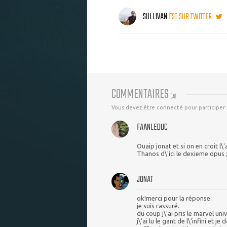
SULLIVAN
EST SUR TWITTER
COMMENTAIRES
(
36
)
Vous devez être connecté pour participer
FAANLEDUC
Ouaip jonat et si on en croit l
Thanos d\'ici le dexieme opus ;
JONAT
ok!merci pour la réponse.
je suis rassuré.
du coup j\'ai pris le marvel uni
j\'ai lu le gant de l\'infini et