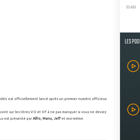
05 AOU
LES PO
idéo est officiellement lancé après un premier numéro officieux
point sur les titres V.O et V.F à ne pas manquer si vous ne deviez
ous est présenté par
Alfro, Manu, Jeff
et moi-même.