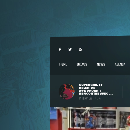
HOME
BRÈVES
NEWS
AGENDA
SUPERGIRL ET
HELEN DE
WYNDHORN :
RENCONTRE AVEC ...
INTERVIEW
4