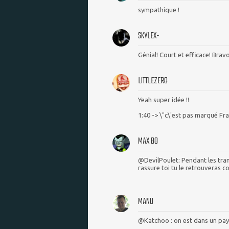
sympathique !
SKYLEX-
Génial! Court et efficace! Bravo
LITTLEZERO
Yeah super idée !!
1:40 -> \"c\'est pas marqué Fran
MAX BO
@DevilPoulet: Pendant les trans
rassure toi tu le retrouveras 
MANU
@Katchoo : on est dans un pays 