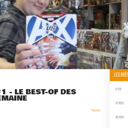
LES BR
11:09
1 - LE BEST-OF DES
EMAINE
07 AOU
Tweet
06 AOU