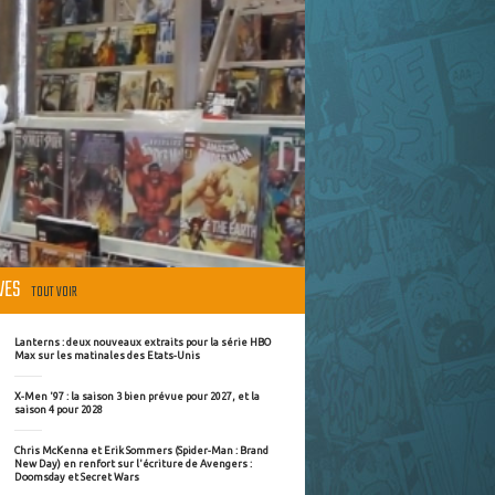
ÈVES
TOUT VOIR
Lanterns : deux nouveaux extraits pour la série HBO
Max sur les matinales des Etats-Unis
X-Men '97 : la saison 3 bien prévue pour 2027, et la
saison 4 pour 2028
Chris McKenna et Erik Sommers (Spider-Man : Brand
New Day) en renfort sur l'écriture de Avengers :
Doomsday et Secret Wars