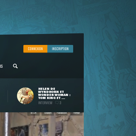
CONNEXION
INSCRIPTION
US
HELEN DE
WYNDHORN ET
WONDER WOMAN :
TOM KING ET ...
INTERVIEW
3