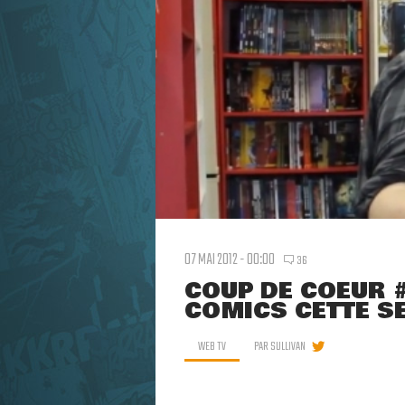
07 MAI 2012 - 00:00
36
COUP DE COEUR #
COMICS CETTE S
WEB TV
PAR
SULLIVAN