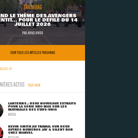
TRASHBAG
ND LE THÈME DES AVENGERS
NTIT... POUR LE DÉFILÉ DU 14
JUILLET 2026
PAR
ARNO KIKOO
VOIR TOUS LES ARTICLES TRASHBAG
BLOG.fr
NIÈRES ACTUS
TOUT VOIR
LANTERNS : DEUX NOUVEAUX EXTRAITS
POUR LA SÉRIE HBO MAX SUR LES
MATINALES DES ETATS-UNIS
BRÈVE
KEVIN SMITH AU TRAVAIL SUR DEUX
AUTRES NUMÉROS JAY & SILENT BOB
CHEZ MARVEL
ACTU VO