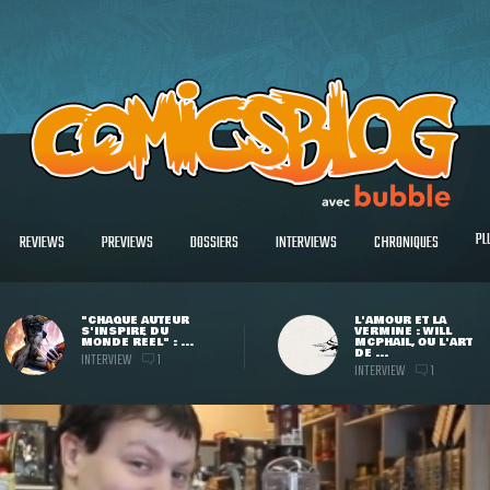
PL
REVIEWS
PREVIEWS
DOSSIERS
INTERVIEWS
CHRONIQUES
"CHAQUE AUTEUR
L'AMOUR ET LA
S'INSPIRE DU
VERMINE : WILL
MONDE RÉEL" : ...
MCPHAIL, OU L'ART
DE ...
INTERVIEW
1
INTERVIEW
1