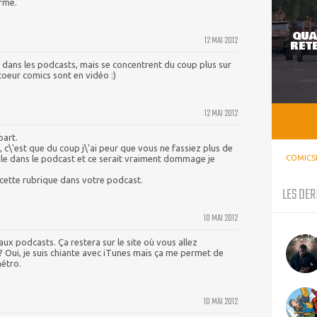
erme.
QUA
12 MAI 2012
RETE
dans les podcasts, mais se concentrent du coup plus sur
 coeur comics sont en vidéo :)
12 MAI 2012
part.
, c\'est que du coup j\'ai peur que vous ne fassiez plus de
le dans le podcast et ce serait vraiment dommage je
COMICS
e cette rubrique dans votre podcast.
LES DER
10 MAI 2012
ux podcasts. Ça restera sur le site où vous allez
? Oui, je suis chiante avec iTunes mais ça me permet de
métro.
10 MAI 2012