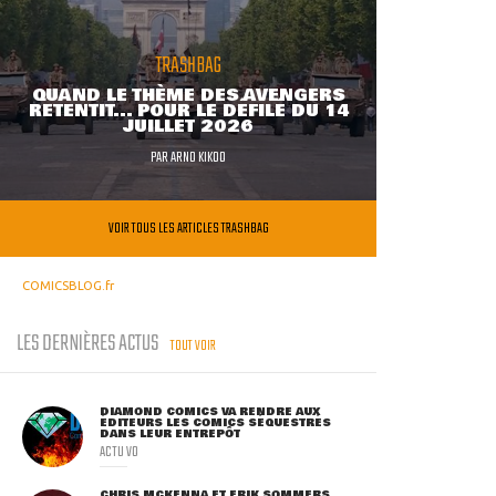
TRASHBAG
QUAND LE THÈME DES AVENGERS
RETENTIT... POUR LE DÉFILÉ DU 14
JUILLET 2026
PAR
ARNO KIKOO
VOIR TOUS LES ARTICLES TRASHBAG
COMICSBLOG.fr
LES DERNIÈRES ACTUS
TOUT VOIR
DIAMOND COMICS VA RENDRE AUX
ÉDITEURS LES COMICS SÉQUESTRÉS
DANS LEUR ENTREPÔT
ACTU VO
CHRIS MCKENNA ET ERIK SOMMERS