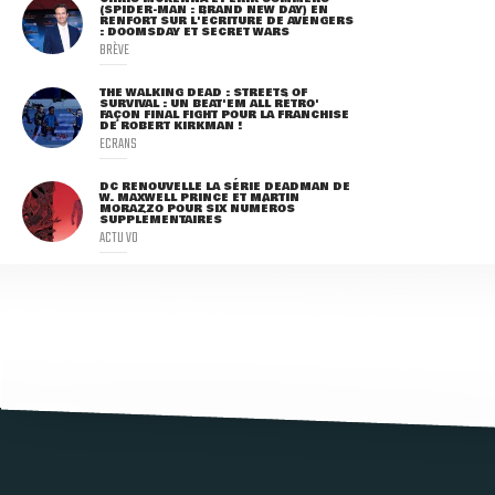
(SPIDER-MAN : BRAND NEW DAY) EN
RENFORT SUR L'ÉCRITURE DE AVENGERS
: DOOMSDAY ET SECRET WARS
BRÈVE
THE WALKING DEAD : STREETS OF
SURVIVAL : UN BEAT'EM ALL RÉTRO'
FAÇON FINAL FIGHT POUR LA FRANCHISE
DE ROBERT KIRKMAN !
ECRANS
DC RENOUVELLE LA SÉRIE DEADMAN DE
W. MAXWELL PRINCE ET MARTIN
MORAZZO POUR SIX NUMÉROS
SUPPLÉMENTAIRES
ACTU VO