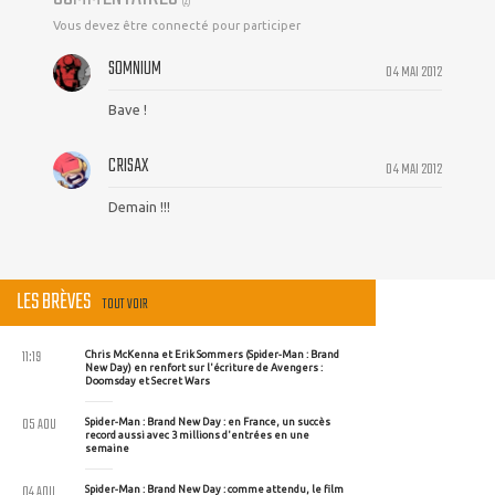
(
2
)
Vous devez être connecté pour participer
SOMNIUM
04 MAI 2012
Bave !
CRISAX
04 MAI 2012
Demain !!!
LES BRÈVES
TOUT VOIR
11:19
Chris McKenna et Erik Sommers (Spider-Man : Brand
New Day) en renfort sur l'écriture de Avengers :
Doomsday et Secret Wars
05 AOU
Spider-Man : Brand New Day : en France, un succès
record aussi avec 3 millions d'entrées en une
semaine
04 AOU
Spider-Man : Brand New Day : comme attendu, le film