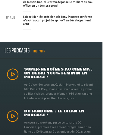
de Destin Daniel Cretton dépasse le milliard au box-
office en un temps record
04 AOU
Spider-Man : le président de Sony Pictures confirme
n'avoir aucun projet de spin-off en développement
actif
LES PODCASTS
TOUT VOIR
SUPER-HÉROÏNES AU CINÉMA :
UN DÉBAT 100% FÉMININ EN
PODCAST !
Après Wonder Woman, Captain Marvel, et le récent
film Birds of Prey, mais aussi avec la venue proche
de Black Widow, Wonder Woman 1984 et un casting
très diversifié pour The Eternals, les ...
DC FANDOME : LE BILAN EN
PODCAST !
Au cours du weekend passé se tenait le DC
Fandome, premier évènement intégralement en
ligne et 100% consacré aux univers de DC, avec un