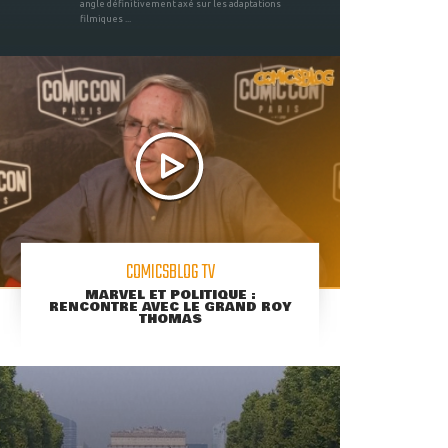
angle définitivement axé sur les adaptations
filmiques ...
COMICSBLOG TV
MARVEL ET POLITIQUE :
RENCONTRE AVEC LE GRAND ROY
THOMAS