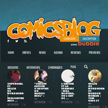
CONNEXION
INSCRIPTION
HOME
BRÈVES
NEWS
AGENDA
REVIEWS
PREVIEWS
PLUS
DOSSIERS
INTERVIEWS
CHRONIQUES
SUPERGIRL
"CHAQUE
L'AMOUR
HELEN
ET
AUTEUR
ET LA
DE
HELEN
S'INSPIRE
VERMINE
WYNDHORN
DE
DU
: WILL
ET
WYNDHORN
MONDE
MCPHAIL,
WONDER
:
RÉEL" :
OU L'ART
WOMAN :
RENCONTRE
...
DE ...
TOM
AVEC ...
KING ET
INTERVIEW
INTERVIEW
1
1
...
INTERVIEW
4
INTERVIEW
3