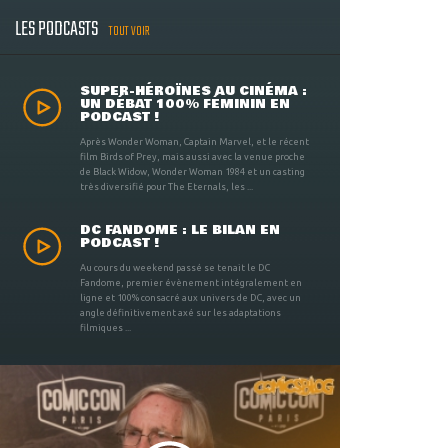
LES PODCASTS
TOUT VOIR
SUPER-HÉROÏNES AU CINÉMA :
UN DÉBAT 100% FÉMININ EN
PODCAST !
Après Wonder Woman, Captain Marvel, et le récent
film Birds of Prey, mais aussi avec la venue proche
de Black Widow, Wonder Woman 1984 et un casting
très diversifié pour The Eternals, les ...
DC FANDOME : LE BILAN EN
PODCAST !
Au cours du weekend passé se tenait le DC
Fandome, premier évènement intégralement en
ligne et 100% consacré aux univers de DC, avec un
angle définitivement axé sur les adaptations
filmiques ...