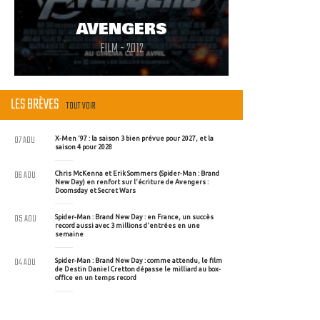
AVENGERS
FILM - 2012
LES BRÈVES
TOUT VOIR
07 AOU
X-Men '97 : la saison 3 bien prévue pour 2027, et la
saison 4 pour 2028
06 AOU
Chris McKenna et Erik Sommers (Spider-Man : Brand
New Day) en renfort sur l'écriture de Avengers :
Doomsday et Secret Wars
05 AOU
Spider-Man : Brand New Day : en France, un succès
record aussi avec 3 millions d'entrées en une
semaine
04 AOU
Spider-Man : Brand New Day : comme attendu, le film
de Destin Daniel Cretton dépasse le milliard au box-
office en un temps record