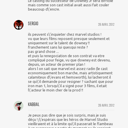
Le casting du successeur de Downey Jr sera difficile
mais comme son cast initial avait aussi fait couler
beaucoup d\'encre.
SERGIO
28 AVRIL 2012
ils peuvent s\'inquieter chez marvel studios !
vu que leurs films reposent presque seulement et
uniquement sur le talent de downey !!
franchement sans lui quesqui reste ?
pas grand chose ...
et puis la renegociation de son contrat va etre
compliqué pour feige, vu que downey est devenu,
depuis, un acteur de premier plan !
alors l on sait que marvel est assez radin (le cast
economiquement bon marche, mais artistiquement
calamiteux d\'evans et hemsworth), lui lacheront il
se qu\'il demande pour resigner ? sachant que pour
iron man 1, lorsqu\'il a signé pour 3 films, il etait
l\'acteur le moin cher de la prod !!
KABBAL
28 AVRIL 2012
Je peux pas dire que je sois surpris, mais je suis
déçu ! j\'espérais que les héros de Marvel Studio
vieilliraient et à la limite qu\'il passerait le flambeau