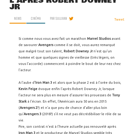
L'APRÈS ROBERT DOWNEY
JR
NEWS
CINÉMA
PAR
SULLIVAN
Tweet
Si comme nous vous avez fait un marathon
Marvel Studios
avant
de savourer
Avengers
comme il se doit, vous aurez remarqué
que malgré tout son talent,
Robert Downey Jr
n'est qu'un
homme et que quelques signes de vieillesse (très légers, on
vous l'accorde) commencent à poindre le bout de leur nez chez
l'acteur.
A l'aube d
'Iron Man 3
et alors que la phase 2 est à l'orée du bois,
Kevin Feige
évoque enfin l'après Robert Downey Jr, lorsque
l'acteur ne sera plus en mesure d'assurer les prouesses de
Tony
Stark
à l'écran. En effet, l'Américain aura 50 ans en 2015
(
Avengers 2
?) et n'a que peu de chance d'aller plus loin
qu'
Avengers 3
(2018?) s'il ne veut pas décrédibiliser le rôle de sa
vie.
Pire, son contrat n'est à l'heure actuelle pas renouvelé après
Iron Man 3
et le producteur de Marvel Studios semble très