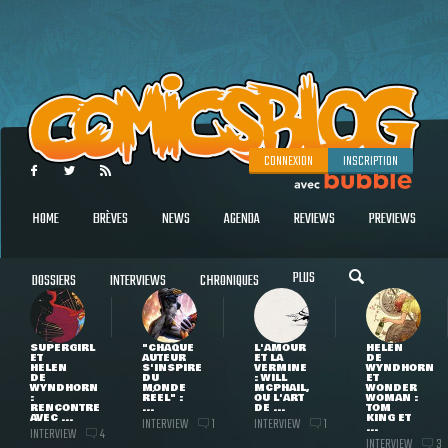
CONNEXION
INSCRIPTION
HOME
BRÈVES
NEWS
AGENDA
REVIEWS
PREVIEWS
PLUS
DOSSIERS
INTERVIEWS
CHRONIQUES
SUPERGIRL
"CHAQUE
L'AMOUR
HELEN
ET
AUTEUR
ET LA
DE
HELEN
S'INSPIRE
VERMINE
WYNDHORN
DE
DU
: WILL
ET
WYNDHORN
MONDE
MCPHAIL,
WONDER
:
RÉEL" :
OU L'ART
WOMAN :
RENCONTRE
...
DE ...
TOM
AVEC ...
KING ET
INTERVIEW
INTERVIEW
1
1
...
INTERVIEW
4
INTERVIEW
3