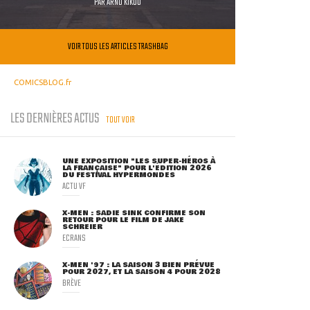
PAR
ARNO KIKOO
VOIR TOUS LES ARTICLES TRASHBAG
COMICSBLOG.fr
LES DERNIÈRES ACTUS
TOUT VOIR
UNE EXPOSITION "LES SUPER-HÉROS À
LA FRANÇAISE" POUR L'ÉDITION 2026
DU FESTIVAL HYPERMONDES
ACTU VF
X-MEN : SADIE SINK CONFIRME SON
RETOUR POUR LE FILM DE JAKE
SCHREIER
ECRANS
X-MEN '97 : LA SAISON 3 BIEN PRÉVUE
POUR 2027, ET LA SAISON 4 POUR 2028
BRÈVE