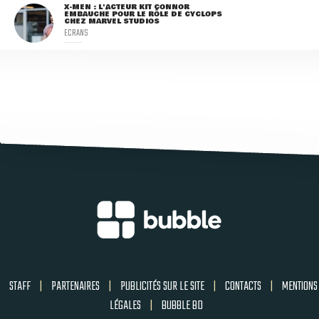
X-MEN : L'ACTEUR KIT CONNOR
EMBAUCHÉ POUR LE RÔLE DE CYCLOPS
CHEZ MARVEL STUDIOS
ECRANS
STAFF
|
PARTENAIRES
|
PUBLICITÉS SUR LE SITE
|
CONTACTS
|
MENTIONS
LÉGALES
|
BUBBLE BD