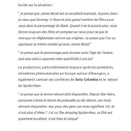
lucide sur la situation :
"
Je pense que James Bond est un excellent exemple. Soyons clairs :
je veux que Downey Jr fasse le plus grand nombre de films pour
nous dans le personnage de Stark. Quand il ne le pourra plus, nous
ferons toujours des films et comptez sur nous pour ne pas le
renvoyer en Afghanistan revivre ses origines. Je pense que l'on va
appliquer la même recette qu'avec James Bond
."
"
Je pense que le personnage peut évoluer avec l'âge de l'acteur,
tant que celui-ci apporte cette spécificité à son jeu
"
Le producteur, particulièrement loquace après les premières
retombées phénoménales en Europe autour d'Avengers, a
également caressé ses confrères de
Sony Columbia
et le
reboot
de Spider-Man :
"
Je pense que le terme reboot doit disparaître. Depuis Star Wars,
personne n'aime le terme de prequelle ou de reboot, ces mots
doivent disparaître. Aux yeux des gens ces mots signifient 'oh, ils
n'ont plus d'idées !' J'ai vu The Amazing Spider-Man, ce film est
purement excellent. Il est frais et unique
"