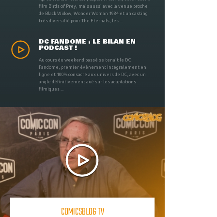
film Birds of Prey, mais aussi avec la venue proche
de Black Widow, Wonder Woman 1984 et un casting
très diversifié pour The Eternals, les ...
DC FANDOME : LE BILAN EN
PODCAST !
Au cours du weekend passé se tenait le DC
Fandome, premier évènement intégralement en
ligne et 100% consacré aux univers de DC, avec un
angle définitivement axé sur les adaptations
filmiques ...
COMICSBLOG TV