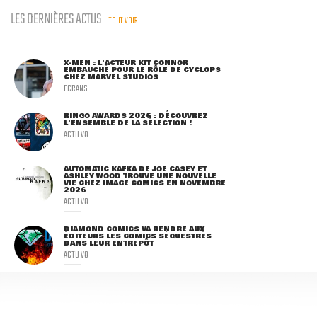
LES DERNIÈRES ACTUS
TOUT VOIR
X-MEN : L'ACTEUR KIT CONNOR
EMBAUCHÉ POUR LE RÔLE DE CYCLOPS
CHEZ MARVEL STUDIOS
ECRANS
RINGO AWARDS 2026 : DÉCOUVREZ
L'ENSEMBLE DE LA SÉLECTION !
ACTU VO
AUTOMATIC KAFKA DE JOE CASEY ET
ASHLEY WOOD TROUVE UNE NOUVELLE
VIE CHEZ IMAGE COMICS EN NOVEMBRE
2026
ACTU VO
DIAMOND COMICS VA RENDRE AUX
ÉDITEURS LES COMICS SÉQUESTRÉS
DANS LEUR ENTREPÔT
ACTU VO