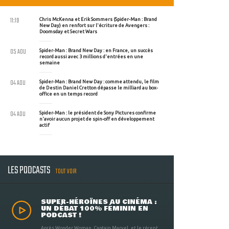
11:19
Chris McKenna et Erik Sommers (Spider-Man : Brand
New Day) en renfort sur l'écriture de Avengers :
Doomsday et Secret Wars
05 AOU
Spider-Man : Brand New Day : en France, un succès
record aussi avec 3 millions d'entrées en une
semaine
04 AOU
Spider-Man : Brand New Day : comme attendu, le film
de Destin Daniel Cretton dépasse le milliard au box-
office en un temps record
04 AOU
Spider-Man : le président de Sony Pictures confirme
n'avoir aucun projet de spin-off en développement
actif
LES PODCASTS
TOUT VOIR
SUPER-HÉROÏNES AU CINÉMA :
UN DÉBAT 100% FÉMININ EN
PODCAST !
Après Wonder Woman, Captain Marvel, et le récent