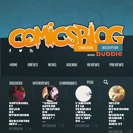
CONNEXION
INSCRIPTION
HOME
BRÈVES
NEWS
AGENDA
REVIEWS
PREVIEWS
PLUS
DOSSIERS
INTERVIEWS
CHRONIQUES
SUPERGIRL
"CHAQUE
L'AMOUR
HELEN
ET
AUTEUR
ET LA
DE
HELEN
S'INSPIRE
VERMINE
WYNDHORN
DE
DU
: WILL
ET
WYNDHORN
MONDE
MCPHAIL,
WONDER
:
RÉEL" :
OU L'ART
WOMAN :
RENCONTRE
...
DE ...
TOM
AVEC ...
KING ET
INTERVIEW
INTERVIEW
1
1
...
INTERVIEW
4
INTERVIEW
3