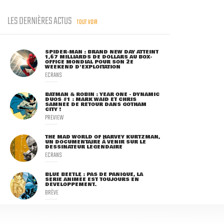
LES DERNIÈRES ACTUS
TOUT VOIR
SPIDER-MAN : BRAND NEW DAY ATTEINT
1,67 MILLIARDS DE DOLLARS AU BOX-
OFFICE MONDIAL POUR SON 2E
WEEKEND D'EXPLOITATION
ECRANS
BATMAN & ROBIN : YEAR ONE - DYNAMIC
DUOS #1 : MARK WAID ET CHRIS
SAMNEE DE RETOUR DANS GOTHAM
CITY !
PREVIEW
THE MAD WORLD OF HARVEY KURTZMAN,
UN DOCUMENTAIRE À VENIR SUR LE
DESSINATEUR LÉGENDAIRE
ECRANS
BLUE BEETLE : PAS DE PANIQUE, LA
SÉRIE ANIMÉE EST TOUJOURS EN
DÉVELOPPEMENT.
BRÈVE