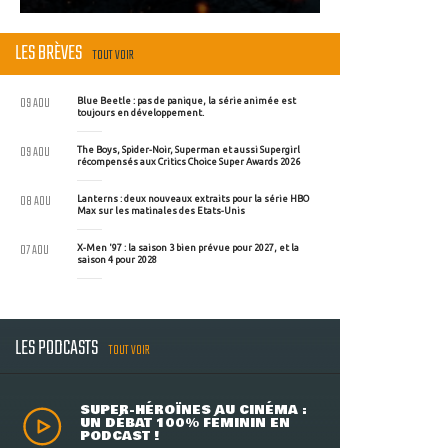
LES BRÈVES
TOUT VOIR
09 AOU
Blue Beetle : pas de panique, la série animée est
toujours en développement.
09 AOU
The Boys, Spider-Noir, Superman et aussi Supergirl
récompensés aux Critics Choice Super Awards 2026
08 AOU
Lanterns : deux nouveaux extraits pour la série HBO
Max sur les matinales des Etats-Unis
07 AOU
X-Men '97 : la saison 3 bien prévue pour 2027, et la
saison 4 pour 2028
LES PODCASTS
TOUT VOIR
SUPER-HÉROÏNES AU CINÉMA :
UN DÉBAT 100% FÉMININ EN
PODCAST !