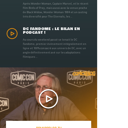
Après Wonder Woman, Captain Marvel, et le récent
film Birds of Prey, mais aussi avec la venue proche
de Black Widow, Wonder Woman 1984 et un casting
très diversifié pour The Eternals, les ...
DC FANDOME : LE BILAN EN
PODCAST !
Au cours du weekend passé se tenait le DC
Fandome, premier évènement intégralement en
ligne et 100% consacré aux univers de DC, avec un
angle définitivement axé sur les adaptations
filmiques ...