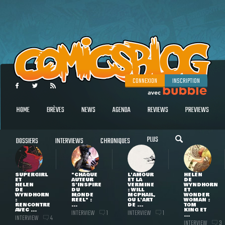
CONNEXION
INSCRIPTION
HOME
BRÈVES
NEWS
AGENDA
REVIEWS
PREVIEWS
PLUS
DOSSIERS
INTERVIEWS
CHRONIQUES
SUPERGIRL
"CHAQUE
L'AMOUR
HELEN
ET
AUTEUR
ET LA
DE
HELEN
S'INSPIRE
VERMINE
WYNDHORN
DE
DU
: WILL
ET
WYNDHORN
MONDE
MCPHAIL,
WONDER
:
RÉEL" :
OU L'ART
WOMAN :
RENCONTRE
...
DE ...
TOM
AVEC ...
KING ET
INTERVIEW
INTERVIEW
1
1
...
INTERVIEW
4
INTERVIEW
3