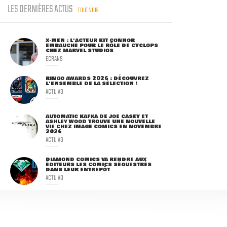
LES DERNIÈRES ACTUS
TOUT VOIR
X-MEN : L'ACTEUR KIT CONNOR
EMBAUCHÉ POUR LE RÔLE DE CYCLOPS
CHEZ MARVEL STUDIOS
ECRANS
RINGO AWARDS 2026 : DÉCOUVREZ
L'ENSEMBLE DE LA SÉLECTION !
ACTU VO
AUTOMATIC KAFKA DE JOE CASEY ET
ASHLEY WOOD TROUVE UNE NOUVELLE
VIE CHEZ IMAGE COMICS EN NOVEMBRE
2026
ACTU VO
DIAMOND COMICS VA RENDRE AUX
ÉDITEURS LES COMICS SÉQUESTRÉS
DANS LEUR ENTREPÔT
ACTU VO