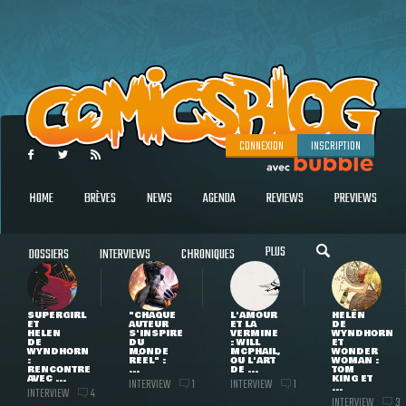
CONNEXION
INSCRIPTION
HOME
BRÈVES
NEWS
AGENDA
REVIEWS
PREVIEWS
PLUS
DOSSIERS
INTERVIEWS
CHRONIQUES
SUPERGIRL
"CHAQUE
L'AMOUR
HELEN
ET
AUTEUR
ET LA
DE
HELEN
S'INSPIRE
VERMINE
WYNDHORN
DE
DU
: WILL
ET
WYNDHORN
MONDE
MCPHAIL,
WONDER
:
RÉEL" :
OU L'ART
WOMAN :
RENCONTRE
...
DE ...
TOM
AVEC ...
KING ET
INTERVIEW
INTERVIEW
1
1
...
INTERVIEW
4
INTERVIEW
3