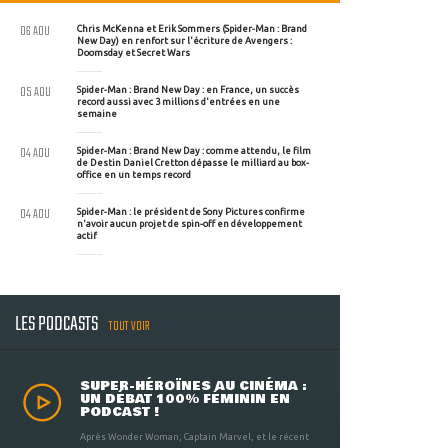
06 AOU
Chris McKenna et Erik Sommers (Spider-Man : Brand
New Day) en renfort sur l'écriture de Avengers :
Doomsday et Secret Wars
05 AOU
Spider-Man : Brand New Day : en France, un succès
record aussi avec 3 millions d'entrées en une
semaine
04 AOU
Spider-Man : Brand New Day : comme attendu, le film
de Destin Daniel Cretton dépasse le milliard au box-
office en un temps record
04 AOU
Spider-Man : le président de Sony Pictures confirme
n'avoir aucun projet de spin-off en développement
actif
LES PODCASTS
TOUT VOIR
SUPER-HÉROÏNES AU CINÉMA :
UN DÉBAT 100% FÉMININ EN
PODCAST !
Après Wonder Woman, Captain Marvel, et le récent