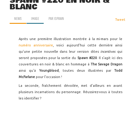
SPAWN #220 EN NOIR &
BLANC
NEWS
IMAGE
PAR
ISPAWN
Tweet
Après une première illustration montrée à la mi-mars pour le
numéro anniversaire
, voici aujourd'hui cette dernière ainsi
qu'une petite nouvelle dans leur version dites
incentives
qui
seront proposées pour la sortie du
Spawn #220
. Il s'agit ici des
couvertures en noir & blanc en hommage à
The Savage Dragon
ainsi qu'à
Youngblood
, toutes deux illustrées par
Todd
McFarlane
pour l'occasion !
La seconde, fraîchement dévoilée, met d'ailleurs en avant
plusieurs incarnations du personnage. Réussirez-vous à toutes
les identifier ?