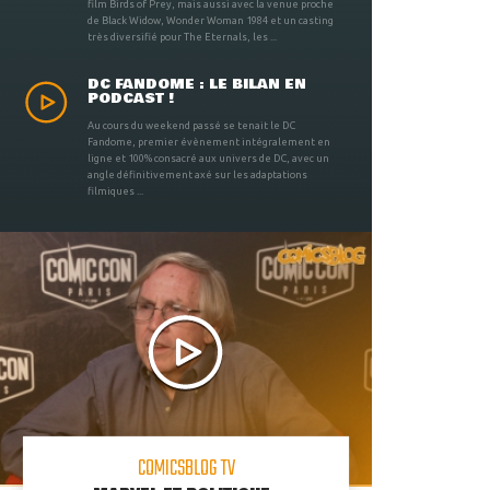
film Birds of Prey, mais aussi avec la venue proche
de Black Widow, Wonder Woman 1984 et un casting
très diversifié pour The Eternals, les ...
DC FANDOME : LE BILAN EN
PODCAST !
Au cours du weekend passé se tenait le DC
Fandome, premier évènement intégralement en
ligne et 100% consacré aux univers de DC, avec un
angle définitivement axé sur les adaptations
filmiques ...
COMICSBLOG TV